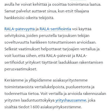
avulla he voivat kehittää ja osoittaa toimintansa laatua.
Samat palvelut auttavat sinua, kun etsit tilaajana
hankkeisiisi oikeita tekijöitä.
RALA-pätevyyttä
ja
RALA-sertifiointia
voi käyttää
selvityksinä, joiden perustella tarjouksen tekijän
soveltuvuutta hankkeen toteuttamiseen arvioidaan.
Selkeät vaatimukset helpottavat tarjoajien vertailua ja
voit luottaa siihen, että RALA-pätevät ja RALA-
sertifioidut yritykset täyttävät laadukkaan rakentamisen
perusvaatimukset.
Keräämme ja ylläpidämme asiakasyritystemme
toimintatavoista vertailukelpoista, puolueetonta ja
todennettua tietoa. Voit vertailla ja arvioida rakennusalan
yritysten laaduntuottokykyä
yrityshaussamme
, joka
sisältää tiedot 1 600 asiakasyrityksestämme.