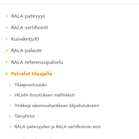
RALA-pätevyys
RALA-sertifiointi
Kuivaketju10
RALA-palaute
RALA-referenssipalvelu
Palvelut tilaajalle
Tilaajavastuulaki
HILMA-ilmoituksen malliteksti
Vinkkejä rakennushankkeen kilpailutukseen
Taloyhtiöt
RALA-pätevyyden ja RALA-sertifioinnin erot