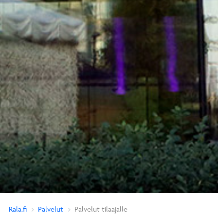
Rala.fi
Palvelut
Palvelut tilaajalle