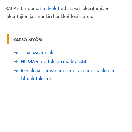
RALAn tarjoamat
palvelut
edistävät rakentamisen,
rakentajien ja sinunkin hankkeidesi laatua.
KATSO MYÖS:
Tilaajavastuulaki
HILMA-ilmoituksen mallitekstit
10 vinkkiä onnistuneeseen rakennushankkeen
kilpailutukseen