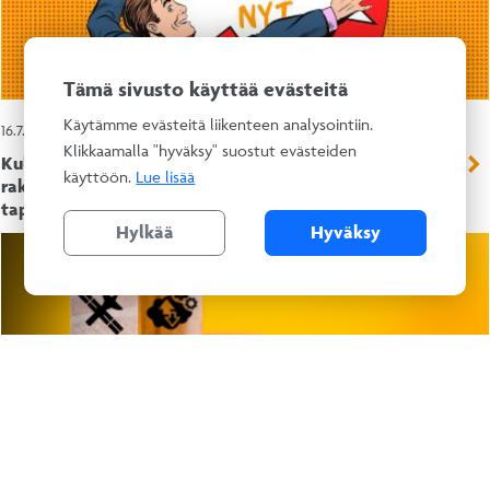
Tämä sivusto käyttää evästeitä
Käytämme evästeitä liikenteen analysointiin.
16.7.2026 – Alan kulttuurimuutos
Klikkaamalla "hyväksy" suostut evästeiden
Kulttuurimuutosaamu tulee jälleen! Työkaluja
käyttöön.
Lue lisää
rakennusalan tulevaisuuden johtamiseen -
tapahtuma 7.10.2026
Hylkää
Hyväksy
18.6.2026 – Laadukkaasti laadusta -blogi