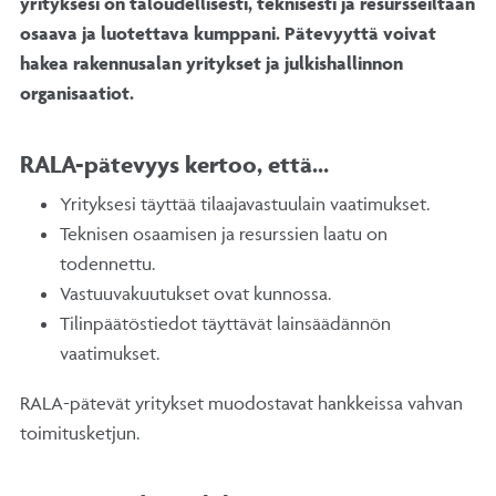
yrityksesi on taloudellisesti, teknisesti ja resursseiltaan
osaava ja luotettava kumppani. Pätevyyttä voivat
hakea rakennusalan yritykset ja julkishallinnon
organisaatiot.
RALA-pätevyys kertoo, että…
Yrityksesi täyttää tilaajavastuulain vaatimukset.
Teknisen osaamisen ja resurssien laatu on
todennettu.
Vastuuvakuutukset ovat kunnossa.
Tilinpäätöstiedot täyttävät lainsäädännön
vaatimukset.
RALA-pätevät yritykset muodostavat hankkeissa vahvan
toimitusketjun.