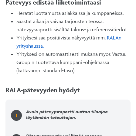
Pätevyys edistää liiketoimintaasi
Herätät luottamusta asiakkaissa ja kumppaneissa.
Säästät aikaa ja vaivaa tarjousten teossa:
pätevyysraportti sisältää talous- ja referenssitiedot.
Yrityksesi saa positiivista näkyvyyttä mm.
RALAn
yrityshaussa.
Yrityksesi on automaattisesti mukana myös Vastuu
Groupin Luotettava kumppani -ohjelmassa
(kattavampi standard-taso).
RALA-pätevyyden hyödyt
Avoin pätevyysraportti auttaa tilaajaa
löytämään toteuttajan.
Pätevyysraportin voi liittää suoraan