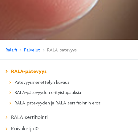
Rala.fi
Palvelut
RALA-pätevyys
RALA-pätevyys
Pätevyysmenettelyn kuvaus
RALA-pätevyyden erityistapauksia
RALA-pätevyyden ja RALA-sertifioinnin erot
RALA-sertifiointi
Kuivaketju10