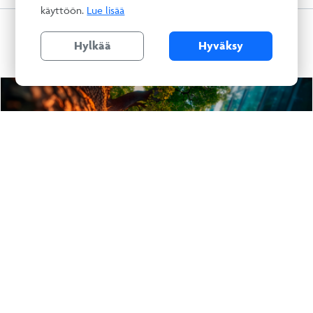
käyttöön.
Lue lisää
AJANKOHTAISTA
Hylkää
Hyväksy
3.8.2026 – Uutiset
Luotettava Kumppani® Kestävyysraportti -palvelu
kaikkien RALA-pätevien yritysten käyttöön