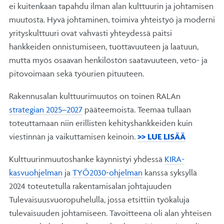
ei kuitenkaan tapahdu ilman alan kulttuurin ja johtamisen
muutosta. Hyvä johtaminen, toimiva yhteistyö ja moderni
yrityskulttuuri ovat vahvasti yhteydessä paitsi
hankkeiden onnistumiseen, tuottavuuteen ja laatuun,
mutta myös osaavan henkilöstön saatavuuteen, veto- ja
pitovoimaan sekä työurien pituuteen.
Rakennusalan kulttuurimuutos on toinen RALAn
strategian 2025–2027
pääteemoista. Teemaa tullaan
toteuttamaan niin erillisten kehityshankkeiden kuin
viestinnän ja vaikuttamisen keinoin.
>> LUE LISÄÄ
Kulttuurinmuutoshanke käynnistyi yhdessä
KIRA-
kasvuohjelman
ja
TYÖ2030-ohjelman
kanssa syksyllä
2024 toteutetulla rakentamisalan johtajuuden
Tulevaisuusvuoropuhelulla, jossa etsittiin työkaluja
tulevaisuuden johtamiseen. Tavoitteena oli alan yhteisen