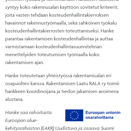
syntyy koko rakennusalan käyttöön sovitetut kriteerit,
joita vasten tehdään kosteudenhallintakierroksen
havainnot rakennustyömaalla, sekä sähköinen työkalu
kosteudenhallintakierrosten toteuttamiseksi. Hanke
parantaa rakentamisen kosteudenhallintaa ja auttaa
varmistamaan kosteudenhallintasuunnitelman
menettelyiden toteutumisen työmaalla koko
rakentamisen ajan.
Hanke toteutetaan yhteistyössä rakentamisalan eri
osapuolten kanssa. Rakentamisen Laatu RALA ry toimii
hankkeen koordinoijana ja tiedon jakamisen avoimena
alustana.
H
anke saa rahoitusta
Euroopan alue-
kehitysrahaston (EAKR) Uudistuva ja osaava Suomi