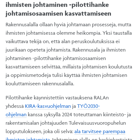
ihmisten johtaminen -pilottihanke
johtamisosaamisen kasvattamiseen
Rakennusalalla ollaan hyviä johtamaan prosesseja, mutta
ihmisten johtamisessa olemme heikompia. Yksi taustalla
vaikuttava tekijä on, että alan peruskoulutuksissa ei
juurikaan opeteta johtamista. Rakennusala ja ihmisten
johtaminen -pilottihanke johtamisosaamisen
kasvattamiseen selvittää, millaista johtamisen koulutusta
ja oppimismetodeja tulisi käyttää ihmisten johtamisen
kouluttamiseen rakennusalalla.
Pilottihanke käynnistettiin vastauksena RALAn
yhdessä
KIRA-kasvuohjelman
ja
TYÖ2030-
ohjelman
kanssa syksyllä 2024 toteuttaman kiinteistö- ja
rakentamisalan johtajuuden Tulevaisuusvuoropuhelun
lopputulokseen, joka oli selvä:
ala tarvitsee parempaa
ihmisten johtamista
. Johtaminen alalla on keskinkertaista