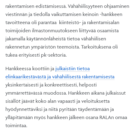
rakentamisen edistämisessä. Vähähiilisyyteen ohjaaminen
viestinnän ja tiedolla vaikuttamisen keinoin -hankkeen
tavoitteena oli parantaa kiinteistö- ja rakentamisalan
toimijoiden ilmastonmuutokseen liittyvää osaamista
jakamalla käytännönläheistä tietoa vähähiilisen
rakennetun ympäristön teemoista. Tarkoituksena oli
tukea erityisesti pk-sektoria.
Hankkeessa koottiin ja
julkaistiin tietoa
elinkaarikestävästä ja vähähiilisestä rakentamisesta
yksinkertaisesti ja konkreettisesti, helposti
ymmärrettävässä muodossa. Hankkeen aikana julkaissut
sisällöt jäävät koko alan vapaasti ja veloituksetta
hyödynnettäviksi ja niitä pyritään täydentämään ja
ylläpitämään myös hankkeen jälkeen osana RALAn omaa
toimintaa.