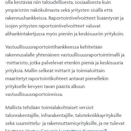
olla kestävää niin taloudellisesta, sosiaalisesta kuin
ympäristön näkökulmasta sekä yritysten sisällä että
rakennushankkeissa. Raportointivelvoitteet lisääntyvät ja
isojen yritysten raportointivelvoitteet valuvat
alihankintaketjussa myös pieniin ja keskisuuriin yrityksiin.
Vastuullisuusraportointihankkeessa kehitetään
rakennusalalle yhtenäinen vastuullisuusraportointimalli ja
-mittaristo, jotka palvelevat etenkin pieniä ja keskisuuria
yrityksiä. Mallin selkeät mittarit ja toimialoittain
määritetyt raportointikohteet antavat pienellekin
yritykselle kevyen tavan päästä alkuun
vastuullisuusraportoinnissa.
Mallista tehdään toimialakohtaiset versiot
talonrakentajille, infrarakentajille, talotekniikkayrityksille
sekä suunnittelu- ja rakennuttamisyrityksille, ja ne tulevat
käyttöön
Vastuu Groupin Luotettava Kumppani®