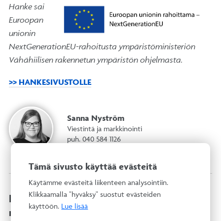
Hanke sai
Euroopan
unionin
NextGenerationEU-rahoitusta ympäristöministeriön
Vähähiilisen rakennetun ympäristön ohjelmasta.
>> HANKESIVUSTOLLE
Sanna Nyström
Viestintä ja markkinointi
puh. 040 584 1126
Tämä sivusto käyttää evästeitä
Käytämme evästeitä liikenteen analysointiin.
Klikkaamalla "hyväksy" suostut evästeiden
Hanke päättynyt: Vähähiilisen
käyttöön.
Lue lisää
rakentamisen arvon luonnin johtaminen