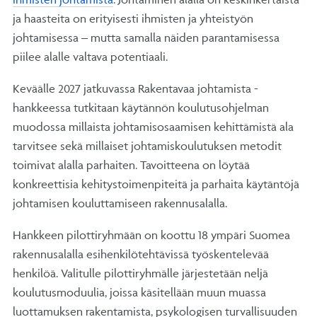
ja haasteita on erityisesti ihmisten ja yhteistyön
johtamisessa – mutta samalla näiden parantamisessa
piilee alalle valtava potentiaali.
Keväälle 2027 jatkuvassa Rakentavaa johtamista -
hankkeessa tutkitaan käytännön koulutusohjelman
muodossa millaista johtamisosaamisen kehittämistä ala
tarvitsee sekä millaiset johtamiskoulutuksen metodit
toimivat alalla parhaiten. Tavoitteena on löytää
konkreettisia kehitystoimenpiteitä ja parhaita käytäntöjä
johtamisen kouluttamiseen rakennusalalla.
Hankkeen pilottiryhmään on koottu 18 ympäri Suomea
rakennusalalla esihenkilötehtävissä työskentelevää
henkilöä. Valitulle pilottiryhmälle järjestetään neljä
koulutusmoduulia, joissa käsitellään muun muassa
luottamuksen rakentamista, psykologisen turvallisuuden