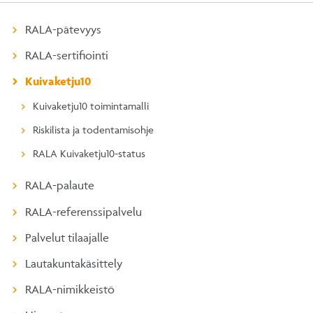
RALA-pätevyys
RALA-sertifiointi
Kuivaketju10
Kuivaketju10 toimintamalli
Riskilista ja todentamisohje
RALA Kuivaketju10-status
RALA-palaute
RALA-referenssipalvelu
Palvelut tilaajalle
Lautakuntakäsittely
RALA-nimikkeistö