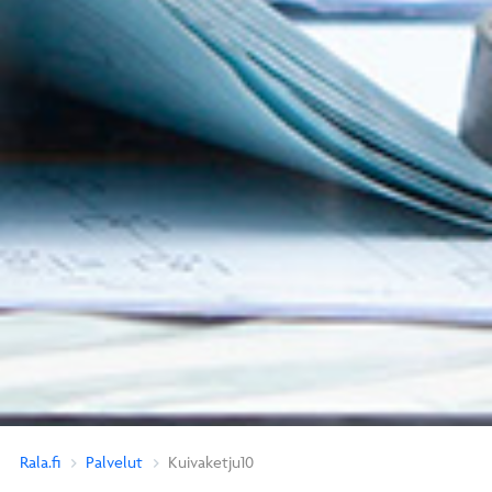
Rala.fi
Palvelut
Kuivaketju10