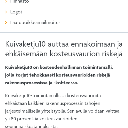
Hinnasto
Logot
Laatupoikkeamailmoitus
Kuivaketju10 auttaa ennakoimaan ja
ehkäisemään kosteusvaurion riskejä
Kuivaketju10 on kosteudenhallinnan toimintamalli,
jolla torjut tehokkaasti kosteusvaurioiden riskejä
rakennusprosessissa ja -kohteessa.
Kuivaketju10-toimintamallissa kosteusvaurioita
ehkäistään kaikkien rakennusprosessin tahojen
järjestelmällisellä yhteistyöllä. Sen avulla voidaan välttää
yli 80 prosenttia kosteusvaurioiden
seurannaiskustannuksista.