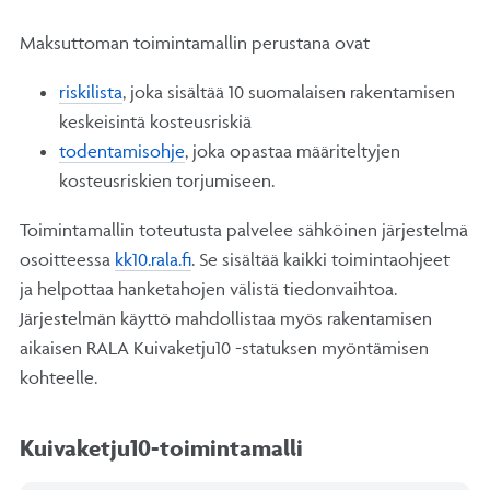
Maksuttoman toimintamallin perustana ovat
riskilista
, joka sisältää 10 suomalaisen rakentamisen
keskeisintä kosteusriskiä
todentamisohje
, joka opastaa määriteltyjen
kosteusriskien torjumiseen.
Toimintamallin toteutusta palvelee sähköinen järjestelmä
osoitteessa
kk10.rala.fi
. Se sisältää kaikki toimintaohjeet
ja helpottaa hanketahojen välistä tiedonvaihtoa.
Järjestelmän käyttö mahdollistaa myös rakentamisen
aikaisen RALA Kuivaketju10 -statuksen myöntämisen
kohteelle.
Kuivaketju10-toimintamalli