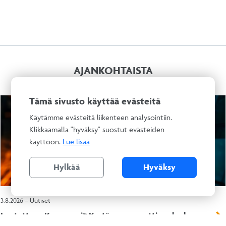
AJANKOHTAISTA
Tämä sivusto käyttää evästeitä
Käytämme evästeitä liikenteen analysointiin.
Klikkaamalla "hyväksy" suostut evästeiden
käyttöön.
Lue lisää
Hylkää
Hyväksy
3.8.2026 – Uutiset
Luotettava Kumppani® Kestävyysraportti -palvelu
kaikkien RALA-pätevien yritysten käyttöön