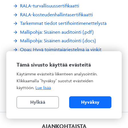
RALA-turvallisuussertifikaatti
RALA-kosteudenhallintasertifikaatti
Tarkemmat tiedot sertifiointimenettelystä
Mallipohja: Sisäinen auditointi (.pdf)
Mallipohja: Sisäinen auditointi (.docs)
Opas: Hyvä toimintajärjestelmä ja vinkit
sertifiointiin
Tämä sivusto käyttää evästeitä
Hinnasto
Käytämme evästeitä liikenteen analysointiin.
Klikkaamalla "hyväksy" suostut evästeiden
käyttöön.
Lue lisää
Hylkää
Hyväksy
AJANKOHTAISTA