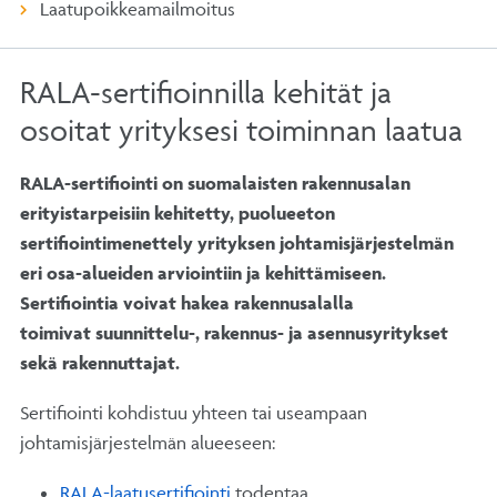
Laatupoikkeamailmoitus
RALA-sertifioinnilla kehität ja
osoitat yrityksesi toiminnan laatua
RALA-sertifiointi on suomalaisten rakennusalan
erityistarpeisiin kehitetty, puolueeton
sertifiointimenettely yrityksen johtamisjärjestelmän
eri osa-alueiden arviointiin ja kehittämiseen.
Sertifiointia voivat hakea rakennusalalla
toimivat suunnittelu-, rakennus- ja asennusyritykset
sekä rakennuttajat.
Sertifiointi kohdistuu yhteen tai useampaan
johtamisjärjestelmän alueeseen:
RALA-laatusertifiointi
todentaa