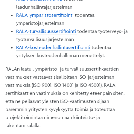
laadunhallintajärjestelmän
RALA-ympäristösertifiointi
todentaa
ympäristöjärjestelmän
RALA-turvallisuussertifiointi
todentaa työterveys- ja
työturvallisuusjärjestelmän
RALA-kosteudenhallintasertifiointi
todentaa
yrityksen kosteudenhallinnan menettelyt.
RALAn laatu-, ympäristö- ja turvallisuussertifikaattien
vaatimukset vastaavat sisällöltään ISO-järjestelmän
vaatimuksia (ISO 9001, ISO 14001 ja ISO 45001). RALA-
sertifikaattien vaatimuksia on kehitetty eteenpäin siten,
että ne peilaavat yleisten ISO-vaatimusten sijaan
paremmin yritysten kyvykkyyttä toimia ja toteuttaa
projektitoimintaa nimenomaan kiinteistö- ja
rakentamisalalla.