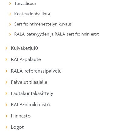
Turvallisuus
Kosteudenhallinta
Sertifiointimenettelyn kuvaus
RALA-pätevyyden ja RALA-sertifioinnin erot
Kuivaketju10
RALA-palaute
RALA-referenssipalvelu
Palvelut tilaajalle
Lautakuntakäsittely
RALA-nimikkeistö
Hinnasto
Logot