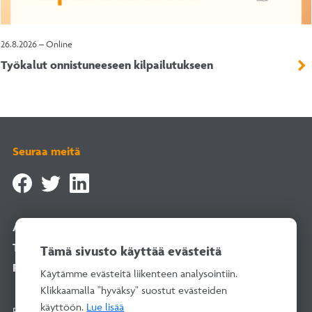
26.8.2026 – Online
Työkalut onnistuneeseen kilpailutukseen
Seuraa meitä
Asiointipalvelu
Tilaa uutiskirje
Tämä sivusto käyttää evästeitä
Rekisteriselosteet
Käytämme evästeitä liikenteen analysointiin.
Klikkaamalla "hyväksy" suostut evästeiden
käyttöön.
Lue lisää
Rakentamisen Laatu RALA ry