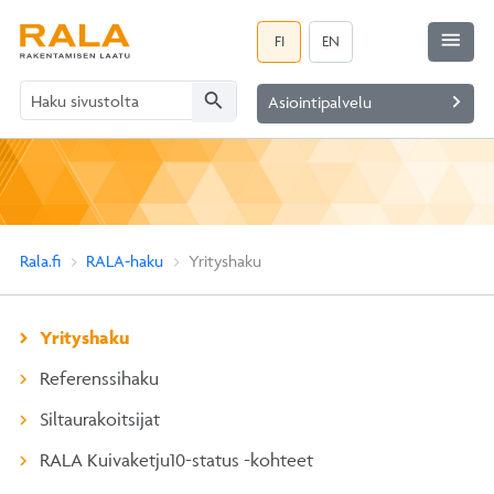
menu
FI
EN
search
navigate_next
Asiointipalvelu
Rala.fi
RALA-haku
Yrityshaku
Yrityshaku
Referenssihaku
Siltaurakoitsijat
RALA Kuivaketju10-status -kohteet