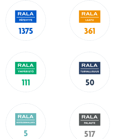
1375
361
111
50
5
517