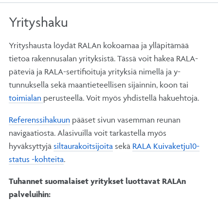
Yrityshaku
Yrityshausta löydät RALAn kokoamaa ja ylläpitämää
tietoa rakennusalan yrityksistä. Tässä voit hakea RALA-
päteviä ja RALA-sertifioituja yrityksiä nimellä ja y-
tunnuksella sekä maantieteellisen sijainnin, koon tai
toimialan
perusteella. Voit myös yhdistellä hakuehtoja.
Referenssihakuun
pääset sivun vasemman reunan
navigaatiosta. Alasivuilla voit tarkastella myös
hyväksyttyjä
siltaurakoitsijoita
sekä
RALA Kuivaketju10-
status -kohteita
.
Tuhannet suomalaiset yritykset luottavat RALAn
palveluihin: