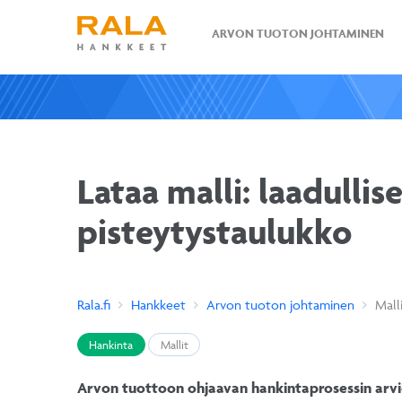
ARVON TUOTON JOHTAMINEN
Lataa malli: laadullis
pisteytystaulukko
Rala.fi
Hankkeet
Arvon tuoton johtaminen
Mall
Hankinta
Mallit
Arvon tuottoon ohjaavan hankintaprosessin arvio