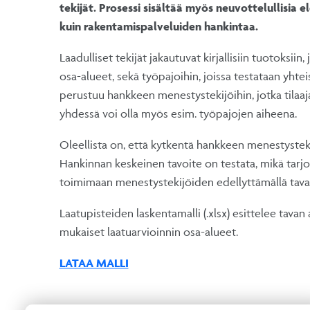
tekijät. Prosessi sisältää myös neuvottelullisia 
kuin rakentamispalveluiden hankintaa.
Laadulliset tekijät jakautuvat kirjallisiin tuotoksiin
osa-alueet, sekä työpajoihin, joissa testataan yht
perustuu hankkeen menestystekijöihin, jotka tilaaja
yhdessä voi olla myös esim. työpajojen aiheena.
Oleellista on, että kytkentä hankkeen menestysteki
Hankinnan keskeinen tavoite on testata, mikä tarjoa
toimimaan menestystekijöiden edellyttämällä tava
Laatupisteiden laskentamalli (.xlsx) esittelee tavan
mukaiset laatuarvioinnin osa-alueet.
LATAA MALLI