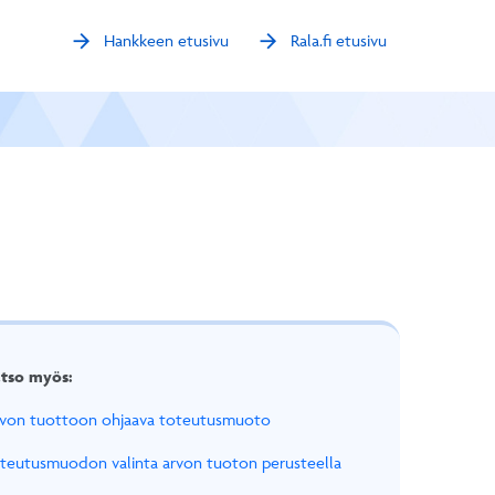
arrow_forward
arrow_forward
Hankkeen etusivu
Rala.fi etusivu
tso myös:
von tuottoon ohjaava toteutusmuoto
teutusmuodon valinta arvon tuoton perusteella