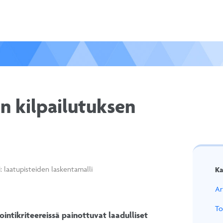
en kilpailutuksen
i: laatupisteiden laskentamalli
Ka
Ar
To
intikriteereissä painottuvat laadulliset