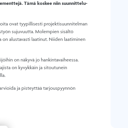
elementtejä. Tämä koskee niin suunnittelu-
, joita ovat tyypillisesti projektisuunnitelman
eistyön sujuvuutta. Molempien sisältö
 on alustavasti laatinut. Niiden laatiminen
jöihin on näkyvä jo hankintavaiheessa.
jista on kyvykkäin ja sitoutunein
lla.
 arvioida ja pisteyttää tarjouspyynnön