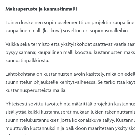
Maksuperuste ja kannustinmalli
Toinen keskeinen sopimuselementti on projektin kaupallinen
kaupallinen malli (ks. kuva) soveltuu eri sopimusmalleihin.
Vaikka sekä termistö että yksityiskohdat saattavat vaatia sä
pysyy samana; kaupallinen malli koostuu kustannusten mak
kannustinpalkkiosta.
Lähtökohtana on kustannusten avoin käsittely, mikä on edel
suunnittelun ohjaukselle kehitysvaiheessa. Se tarkoittaa kä
kustannusperusteista mallia.
Yhteisesti sovittu tavoitehinta määrittää projektin kustannust
sisällyttää kaikki kustannuserät mukaan lukien rakennuttamis
suunnittelukustannukset, jotta kokonaiskuva säilyy. Kustan
muuttuviin kustannuksiin ja palkkioon määritetään yksityisk