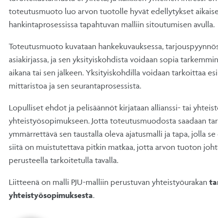
toteutusmuoto luo arvon tuotolle hyvät edellytykset aikaise
hankintaprosessissa tapahtuvan malliin sitoutumisen avulla.
Toteutusmuoto kuvataan hankekuvauksessa, tarjouspyynnös
asiakirjassa, ja sen yksityiskohdista voidaan sopia tarkemmi
aikana tai sen jälkeen. Yksityiskohdilla voidaan tarkoittaa e
mittaristoa ja sen seurantaprosessista.
Lopulliset ehdot ja pelisäännöt kirjataan allianssi- tai yhtei
yhteistyösopimukseen. Jotta toteutusmuodosta saadaan tarko
ymmärrettävä sen taustalla oleva ajatusmalli ja tapa, jolla se
siitä on muistutettava pitkin matkaa, jotta arvon tuoton jo
perusteella tarkoitetulla tavalla.
Liitteenä on malli PJU-malliin perustuvan yhteistyöurakan
ta
yhteistyösopimuksesta
.