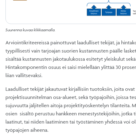
Suurenna kuvaa klikkaamalla.
Arviointikriteereissä painottuvat laadulliset tekijät, ja hin
tyypillisesti vain tarjoajan suorien kustannusten päälle laske
sisältää kustannusten jakotaulukossa esitetyt yleiskulut sekä
Hintakomponentin osuus ei saisi mielellään ylittää 30 prosen
liian vallitsevaksi.
Laadulliset tekijät jakautuvat kirjallisiin tuotoksiin, joita ovat 
projektisuunnitelman osa-alueet, sekä työpajoihin, joissa te
sujuvuutta jäljitellen aitoja projektityöskentelyn tilanteita.
osien sisältö perustuu hankkeen menestystekijöihin, jotka ti
laatinut, tai niiden laatiminen tai työstäminen yhdessä voi o
työpajojen aiheena.