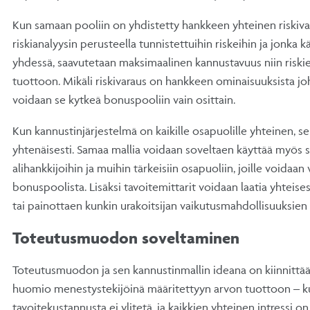
Kun samaan pooliin on yhdistetty hankkeen yhteinen riskiva
riskianalyysin perusteella tunnistettuihin riskeihin ja jonka 
yhdessä, saavutetaan maksimaalinen kannustavuus niin riskie
tuottoon. Mikäli riskivaraus on hankkeen ominaisuuksista jo
voidaan se kytkeä bonuspooliin vain osittain.
Kun kannustinjärjestelmä on kaikille osapuolille yhteinen, s
yhtenäisesti. Samaa mallia voidaan soveltaen käyttää myös st
alihankkijoihin ja muihin tärkeisiin osapuoliin, joille voidaan
bonuspoolista. Lisäksi tavoitemittarit voidaan laatia yhteise
tai painottaen kunkin urakoitsijan vaikutusmahdollisuuksien
Toteutusmuodon soveltaminen
Toteutusmuodon ja sen kannustinmallin ideana on kiinnittä
huomio menestystekijöinä määritettyyn arvon tuottoon – kui
tavoitekustannusta ei ylitetä, ja kaikkien yhteinen intressi on 