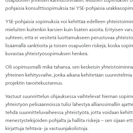
osapuolten yhteisen kannustinmallin. Muuten sopimukset ov
pohjaisia konsulttisopimuksia tai YSE-pohjaisia urakkasopim
YSE-pohjaisia sopimuksia voi kehittää edelleen yhteistoimin
mieluiten kuitenkin karsien kuin lisäten asioita. Erityisen varu
suhteen, että ei vesitetä luottamukseen perustuvaa yhteistoi
lisäämällä sanktioita ja toisen osapuolen riskejä, koska sopim
kuvastaa yhteistyösopimuksen henkeä.
Oli sopimusmalli mikä tahansa, sen keskeisin yhteistoiminna
yhteinen kehitysvaihe, jonka aikana kehitetään suunnitelmia
projektin tavoitekustannus.
Vastuut suunnittelun ohjauksessa vaihtelevat hieman sopi
yhteistyön pelisäännöissä tulisi lähestyä allianssimallin ajatt
tehdä suunnitteluvaiheessa yhteistyötä, jotta voidaan kehitt
menestystekijöiden pohjalta ja hallita riskejä – sen sijaan ett
kirjattuja tehtävä- ja vastuunjakolistoja.