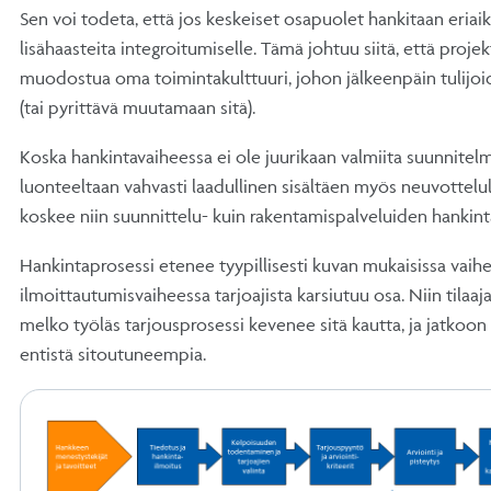
Sen voi todeta, että jos keskeiset osapuolet hankitaan eriaika
lisähaasteita integroitumiselle. Tämä johtuu siitä, että projek
muodostua oma toimintakulttuuri, johon jälkeenpäin tulijo
(tai pyrittävä muutamaan sitä).
Koska hankintavaiheessa ei ole juurikaan valmiita suunnitel
luonteeltaan vahvasti laadullinen sisältäen myös neuvottelu
koskee niin suunnittelu- kuin rakentamispalveluiden hankint
Hankintaprosessi etenee tyypillisesti kuvan mukaisissa vaihei
ilmoittautumisvaiheessa tarjoajista karsiutuu osa. Niin tilaajal
melko työläs tarjousprosessi kevenee sitä kautta, ja jatkoon
entistä sitoutuneempia.