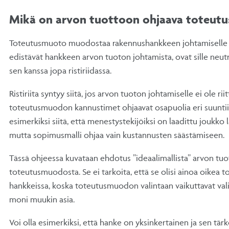
Mikä on arvon tuottoon ohjaava toteut
Toteutusmuoto muodostaa rakennushankkeen johtamiselle p
edistävät hankkeen arvon tuoton johtamista, ovat sille neutra
sen kanssa jopa ristiriidassa.
Ristiriita syntyy siitä, jos arvon tuoton johtamiselle ei ole riit
toteutusmuodon kannustimet ohjaavat osapuolia eri suuntiin. 
esimerkiksi siitä, että menestystekijöiksi on laadittu joukko la
mutta sopimusmalli ohjaa vain kustannusten säästämiseen.
Tässä ohjeessa kuvataan ehdotus ”ideaalimallista” arvon tu
toteutusmuodosta. Se ei tarkoita, että se olisi ainoa oikea 
hankkeissa, koska toteutusmuodon valintaan vaikuttavat vali
moni muukin asia.
Voi olla esimerkiksi, että hanke on yksinkertainen ja sen tär