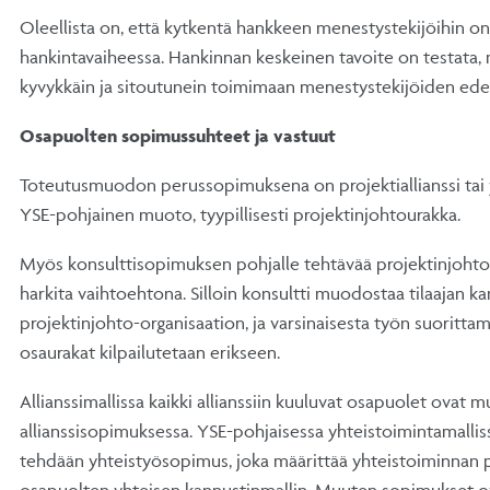
Oleellista on, että kytkentä hankkeen menestystekijöihin on
hankintavaiheessa. Hankinnan keskeinen tavoite on testata, m
kyvykkäin ja sitoutunein toimimaan menestystekijöiden edell
Osapuolten sopimussuhteet ja vastuut
Toteutusmuodon perussopimuksena on projektiallianssi tai 
YSE-pohjainen muoto, tyypillisesti projektinjohtourakka.
Myös konsulttisopimuksen pohjalle tehtävää projektinjohto
harkita vaihtoehtona. Silloin konsultti muodostaa tilaajan k
projektinjohto-organisaation, ja varsinaisesta työn suorittam
osaurakat kilpailutetaan erikseen.
Allianssimallissa kaikki allianssiin kuuluvat osapuolet ova
allianssisopimuksessa. YSE-pohjaisessa yhteistoimintamalli
tehdään yhteistyösopimus, joka määrittää yhteistoiminnan p