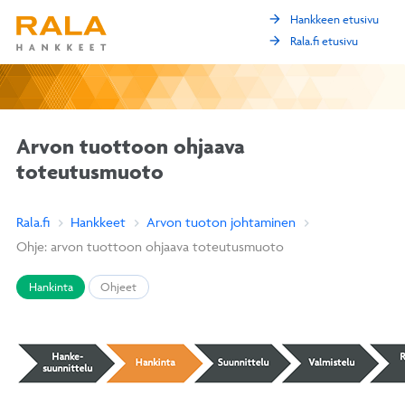
arrow_forward
Hankkeen etusivu
arrow_forward
Rala.fi etusivu
Arvon tuottoon ohjaava
toteutusmuoto
Rala.fi
Hankkeet
Arvon tuoton johtaminen
Ohje: arvon tuottoon ohjaava toteutusmuoto
Hankinta
Ohjeet