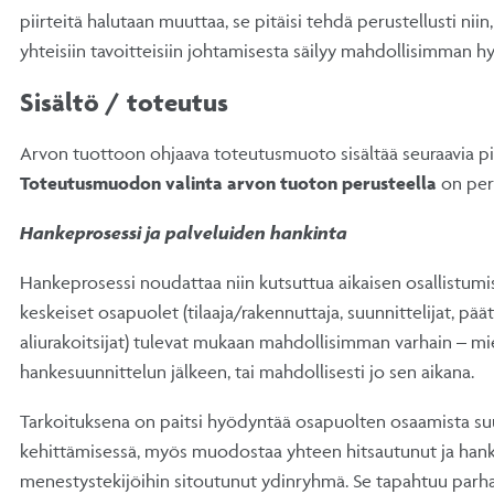
piirteitä halutaan muuttaa, se pitäisi tehdä perustellusti niin
yhteisiin tavoitteisiin johtamisesta säilyy mahdollisimman hy
Sisältö / toteutus
Arvon tuottoon ohjaava toteutusmuoto sisältää seuraavia pii
Toteutusmuodon valinta arvon tuoton perusteella
on per
Hankeprosessi ja palveluiden hankinta
Hankeprosessi noudattaa niin kutsuttua aikaisen osallistumis
keskeiset osapuolet (tilaaja/rakennuttaja, suunnittelijat, päät
aliurakoitsijat) tulevat mukaan mahdollisimman varhain – mie
hankesuunnittelun jälkeen, tai mahdollisesti jo sen aikana.
Tarkoituksena on paitsi hyödyntää osapuolten osaamista s
kehittämisessä, myös muodostaa yhteen hitsautunut ja han
menestystekijöihin sitoutunut ydinryhmä. Se tapahtuu parha