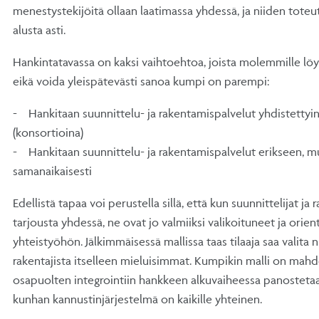
menestystekijöitä ollaan laatimassa yhdessä, ja niiden toteu
alusta asti.
Hankintatavassa on kaksi vaihtoehtoa, joista molemmille löy
eikä voida yleispätevästi sanoa kumpi on parempi:
- Hankitaan suunnittelu- ja rakentamispalvelut yhdistettyi
(konsortioina)
- Hankitaan suunnittelu- ja rakentamispalvelut erikseen, 
samanaikaisesti
Edellistä tapaa voi perustella sillä, että kun suunnittelijat ja
tarjousta yhdessä, ne ovat jo valmiiksi valikoituneet ja orie
yhteistyöhön. Jälkimmäisessä mallissa taas tilaaja saa valita n
rakentajista itselleen mieluisimmat. Kumpikin malli on mahd
osapuolten integrointiin hankkeen alkuvaiheessa panostetaa
kunhan kannustinjärjestelmä on kaikille yhteinen.