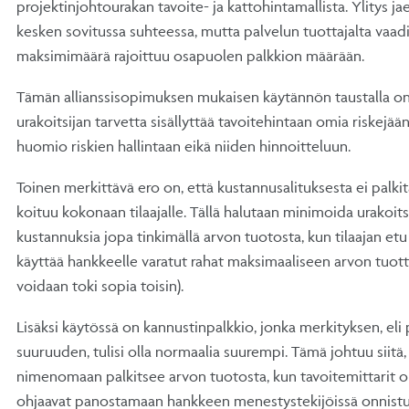
projektinjohtourakan tavoite- ja kattohintamallista. Ylitys j
kesken sovitussa suhteessa, mutta palvelun tuottajalta vaad
maksimimäärä rajoittuu osapuolen palkkion määrään.
Tämän allianssisopimuksen mukaisen käytännön taustalla o
urakoitsijan tarvetta sisällyttää tavoitehintaan omia riskejään
huomio riskien hallintaan eikä niiden hinnoitteluun.
Toinen merkittävä ero on, että kustannusalituksesta ei palkita
koituu kokonaan tilaajalle. Tällä halutaan minimoida urakoits
kustannuksia jopa tinkimällä arvon tuotosta, kun tilaajan e
käyttää hankkeelle varatut rahat maksimaaliseen arvon tuotto
voidaan toki sopia toisin).
Lisäksi käytössä on kannustinpalkkio, jonka merkityksen, eli
suuruuden, tulisi olla normaalia suurempi. Tämä johtuu siitä,
nimenomaan palkitsee arvon tuotosta, kun tavoitemittarit on 
ohjaavat panostamaan hankkeen menestystekijöissä onnist