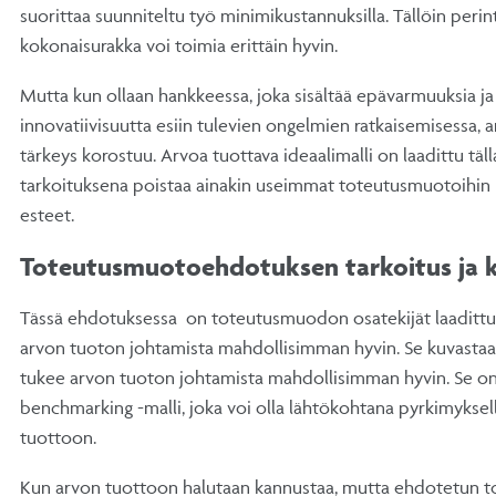
suorittaa suunniteltu työ minimikustannuksilla. Tällöin perin
kokonaisurakka voi toimia erittäin hyvin.
Mutta kun ollaan hankkeessa, joka sisältää epävarmuuksia ja 
innovatiivisuutta esiin tulevien ongelmien ratkaisemisessa,
tärkeys korostuu. Arvoa tuottava ideaalimalli on laadittu tälla
tarkoituksena poistaa ainakin useimmat toteutusmuotoihin l
esteet.
Toteutusmuotoehdotuksen tarkoitus ja 
Tässä ehdotuksessa on toteutusmuodon osatekijät laadittu s
arvon tuoton johtamista mahdollisimman hyvin. Se kuvastaa i
tukee arvon tuoton johtamista mahdollisimman hyvin. Se on 
benchmarking -malli, joka voi olla lähtökohtana pyrkimykse
tuottoon.
Kun arvon tuottoon halutaan kannustaa, mutta ehdotetun