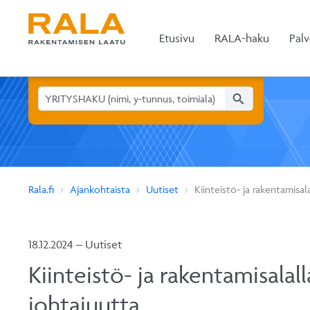
Etusivu
RALA-haku
Palv
search
Rala.fi
Ajankohtaista
Uutiset
Kiinteistö- ja rakentamisal
18.12.2024 – Uutiset
Kiinteistö- ja rakentamisalal
johtajuutta