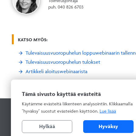
Toimitusjohtaja
puh. 040 826 6703
KATSO MYÖS:
Tulevaisuusvuoropuhelun loppuwebinaarin tallenn
Tulevaisuusvuoropuhelun tulokset
Artikkeli aloituswebinaarista
Tämä sivusto käyttää evästeitä
Käytämme evästeitä liikenteen analysointiin. Klikkaamalla
"hyväksy" suostut evästeiden käyttöön.
Lue lisää
Seuraa meitä
Asiointipalv
Tilaa uutiski
Hylkää
Hyväksy
Rekisterisel