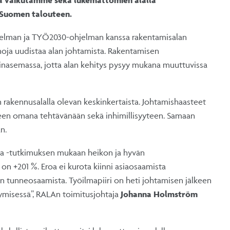
 Suomen talouteen.
jelman ja TYÖ2030-ohjelman kanssa rakentamisalan
noja uudistaa alan johtamista. Rakentamisen
inasemassa, jotta alan kehitys pysyy mukana muuttuvissa
akennusalalla olevan keskinkertaista. Johtamishaasteet
iseen omana tehtävänään sekä inhimillisyyteen. Samaan
an.
la -tutkimuksen mukaan heikon ja hyvän
on +201 %. Eroa ei kurota kiinni asiaosaamista
n tunneosaamista. Työilmapiiri on heti johtamisen jälkeen
tymisessä”, RALAn toimitusjohtaja
Johanna Holmström