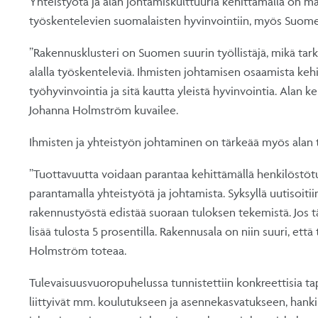
Yhteistyötä ja alan johtamiskulttuuria kehittämällä on ma
työskentelevien suomalaisten hyvinvointiin, myös Suom
”Rakennusklusteri on Suomen suurin työllistäjä, mikä tarko
alalla työskenteleviä. Ihmisten johtamisen osaamista ke
työhyvinvointia ja sitä kautta yleistä hyvinvointia. Alan k
Johanna Holmström kuvailee.
Ihmisten ja yhteistyön johtaminen on tärkeää myös alan
”Tuottavuutta voidaan parantaa kehittämällä henkilöstöt
parantamalla yhteistyötä ja johtamista. Syksyllä uutisoit
rakennustyöstä edistää suoraan tuloksen tekemistä. Jos tä
lisää tulosta 5 prosentilla. Rakennusala on niin suuri, ett
Holmström toteaa.
Tulevaisuusvuoropuhelussa tunnistettiin konkreettisia tap
liittyivät mm. koulutukseen ja asennekasvatukseen, hankin