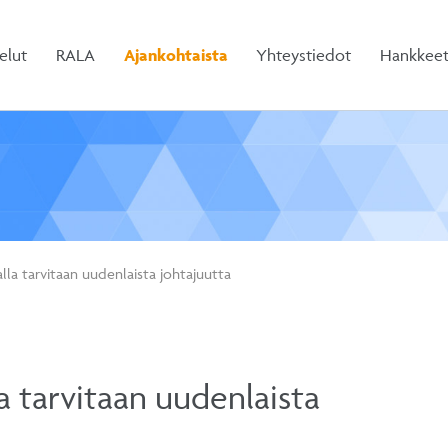
elut
RALA
Ajankohtaista
Yhteystiedot
Hankkee
alla tarvitaan uudenlaista johtajuutta
la tarvitaan uudenlaista