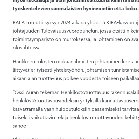
työskentelevien suomalaisten hyvinvointiin että koko
RALA toteutti syksyn 2024 aikana yhdessä KIRA-kasvuoh
johtajuuden Tulevaisuusvuoropuhelun, jossa etsittiin kei
toimintaympäristö on murroksessa, ja johtaminen on ava
olosuhteissa.
Hankkeen tulosten mukaan ihmisten johtaminen koetaan r
liittyvät erityisesti yhteistyöhön, johtamisen tunnistam
aikaan alan tuottavuus polkee vuodesta toiseen paikalla
”Ossi Auran tekemän Henkilöstötuottavuus rakennusalal
henkilöstötuottavuusindeksin yrityksillä kannattavuusero 
kasvattamalla vaan huipputuloksiin pääsemiseksi tarvitaa
toiseksi vaikuttavin tekijä henkilöstötuottavuuden kehit
sanoo.