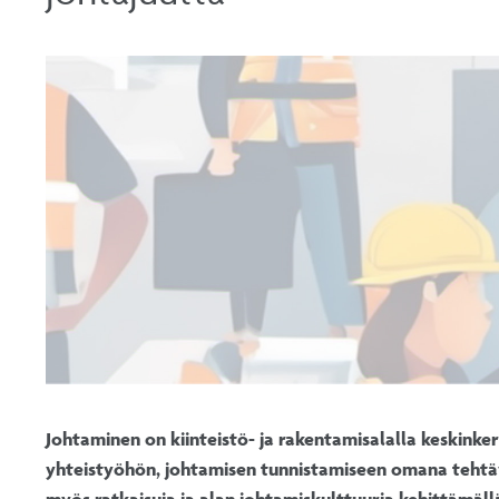
Johtaminen on kiinteistö- ja rakentamisalalla keskinkert
yhteistyöhön, johtamisen tunnistamiseen omana tehtävä
myös ratkaisuja ja alan johtamiskulttuuria kehittämä