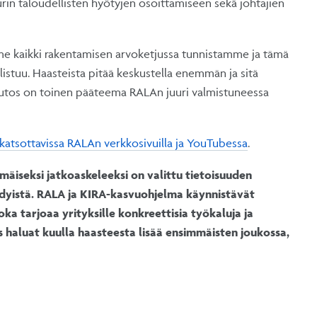
in taloudellisten hyötyjen osoittamiseen sekä johtajien
ka me kaikki rakentamisen arvoketjussa tunnistamme ja tämä
istuu. Haasteista pitää keskustella enemmän ja sitä
uutos on toinen pääteema RALAn juuri valmistuneessa
katsottavissa RALAn verkkosivuilla ja YouTubessa
.
mäiseksi jatkoaskeleeksi on valittu tietoisuuden
ödyistä. RALA ja KIRA-kasvuohjelma käynnistävät
a tarjoaa yrityksille konkreettisia työkaluja ja
 haluat kuulla haasteesta lisää ensimmäisten joukossa,