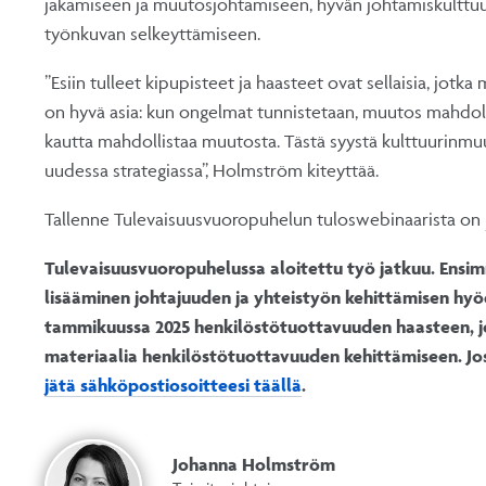
jakamiseen ja muutosjohtamiseen, hyvän johtamiskulttuur
työnkuvan selkeyttämiseen.
”Esiin tulleet kipupisteet ja haasteet ovat sellaisia, jot
on hyvä asia: kun ongelmat tunnistetaan, muutos mahdoll
kautta mahdollistaa muutosta. Tästä syystä kulttuurinm
uudessa strategiassa”, Holmström kiteyttää.
Tallenne Tulevaisuusvuoropuhelun tuloswebinaarista on
Tulevaisuusvuoropuhelussa aloitettu työ jatkuu. Ensim
lisääminen johtajuuden ja yhteistyön kehittämisen hy
tammikuussa 2025 henkilöstötuottavuuden haasteen, jok
materiaalia henkilöstötuottavuuden kehittämiseen. Jos
jätä sähköpostiosoitteesi täällä
.
Johanna Holmström