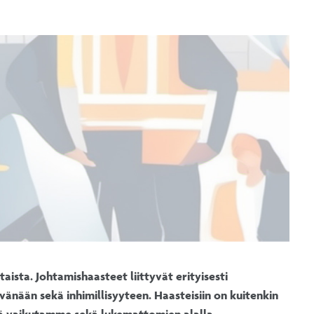
aista. Johtamishaasteet liittyvät erityisesti
nään sekä inhimillisyyteen. Haasteisiin on kuitenkin
llä vaikutamme sekä lukemattomien alalla