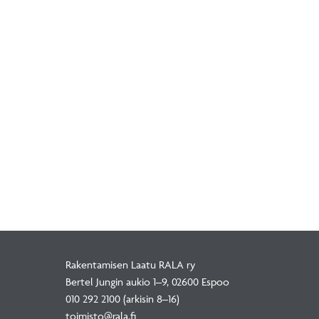
Rakentamisen Laatu RALA ry
Bertel Jungin aukio 1–9, 02600 Espoo
010 292 2100
(arkisin 8–16)
toimisto@rala.fi