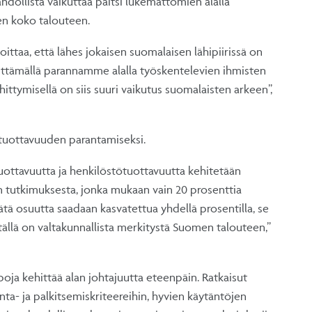
hdollista vaikuttaa paitsi lukemattomien alalla
en koko talouteen.
ittaa, että lähes jokaisen suomalaisen lähipiirissä on
hittämällä parannamme alalla työskentelevien ihmisten
ehittymisellä on siis suuri vaikutus suomalaisten arkeen”,
 tuottavuuden parantamiseksi.
uottavuutta ja henkilöstötuottavuutta kehitetään
iin tutkimuksesta, jonka mukaan vain 20 prosenttia
tä osuutta saadaan kasvatettua yhdellä prosentilla, se
ä tällä on valtakunnallista merkitystä Suomen talouteen,”
oja kehittää alan johtajuutta eteenpäin. Ratkaisut
ta- ja palkitsemiskriteereihin, hyvien käytäntöjen