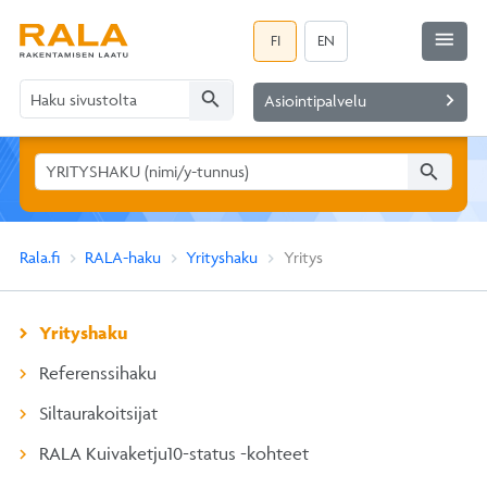
menu
FI
EN
search
navigate_next
Asiointipalvelu
search
Rala.fi
RALA-haku
Yrityshaku
Yritys
Yrityshaku
Referenssihaku
Siltaurakoitsijat
RALA Kuivaketju10-status -kohteet