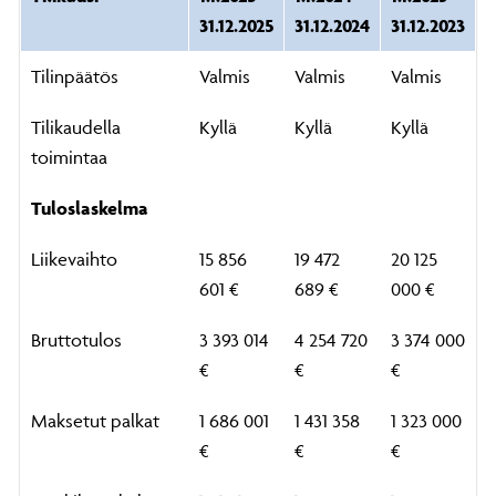
31.12.2025
31.12.2024
31.12.2023
Tilinpäätös
Valmis
Valmis
Valmis
Tilikaudella
Kyllä
Kyllä
Kyllä
toimintaa
Tuloslaskelma
Liikevaihto
15 856
19 472
20 125
601 €
689 €
000 €
Bruttotulos
3 393 014
4 254 720
3 374 000
€
€
€
Maksetut palkat
1 686 001
1 431 358
1 323 000
€
€
€