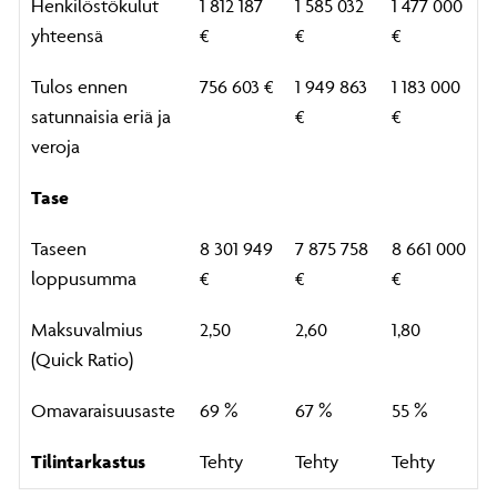
Henkilöstökulut
1 812 187
1 585 032
1 477 000
yhteensä
€
€
€
Tulos ennen
756 603 €
1 949 863
1 183 000
satunnaisia eriä ja
€
€
veroja
Tase
Taseen
8 301 949
7 875 758
8 661 000
loppusumma
€
€
€
Maksuvalmius
2,50
2,60
1,80
(Quick Ratio)
Omavaraisuusaste
69 %
67 %
55 %
Tilintarkastus
Tehty
Tehty
Tehty