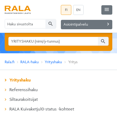
menu
FI
EN
search
navigate_next
Asiointipalvelu
search
Rala.fi
RALA-haku
Yrityshaku
Yritys
Yrityshaku
Referenssihaku
Siltaurakoitsijat
RALA Kuivaketju10-status -kohteet