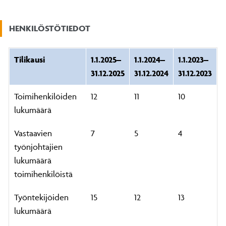
HENKILÖSTÖTIEDOT
Tilikausi
1.1.2025–
1.1.2024–
1.1.2023–
31.12.2025
31.12.2024
31.12.2023
Toimihenkilöiden
12
11
10
lukumäärä
Vastaavien
7
5
4
työnjohtajien
lukumäärä
toimihenkilöistä
Työntekijöiden
15
12
13
lukumäärä