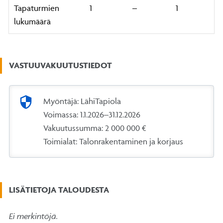
Tapaturmien
1
–
1
lukumäärä
VASTUUVAKUUTUSTIEDOT
security
Myöntäjä: LähiTapiola
Voimassa: 1.1.2026–31.12.2026
Vakuutussumma: 2 000 000 €
Toimialat: Talonrakentaminen ja korjaus
LISÄTIETOJA TALOUDESTA
Ei merkintöjä.