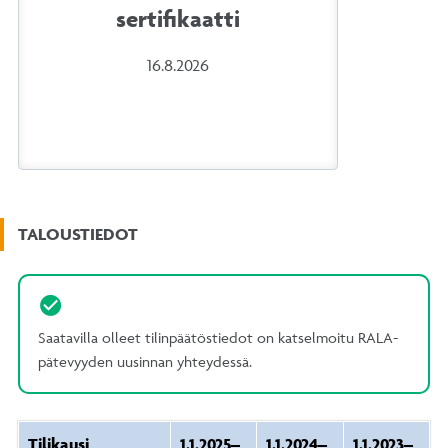
sertifikaatti
16.8.2026
TALOUSTIEDOT
Saatavilla olleet tilinpäätöstiedot on katselmoitu RALA-
pätevyyden uusinnan yhteydessä.
Tilikausi
1.1.2025–
1.1.2024–
1.1.2023–