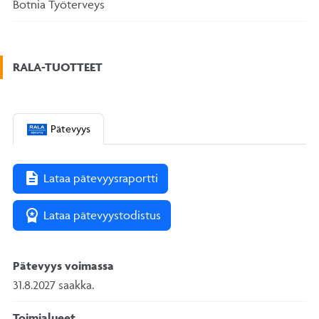
Botnia Työterveys
RALA-TUOTTEET
Pätevyys
description
Lataa pätevyysraportti
workspace_premium
Lataa pätevyystodistus
Pätevyys voimassa
31.8.2027
saakka.
Toimialueet