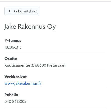
chevron_left
Kaikki yritykset
Jake Rakennus Oy
Y-tunnus
1828663-3
Osoite
Kuusisaarentie 3, 68600 Pietarsaari
Verkkosivut
www.jakerakennus.fi
Puhelin
040 8613005