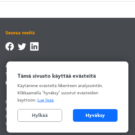
Seuraa meitä
Asiointipalvelu
Tilaa uutiskirje
Tämä sivusto käyttää evästeitä
Rekisteriselosteet
Käytämme evästeitä liikenteen analysointiin.
Klikkaamalla "hyväksy" suostut evästeiden
käyttöön.
Lue lisää
Rakentamisen Laatu RALA ry
Bertel Jungin aukio 1–9, 02600 Espoo
Hylkää
Hyväksy
010 292 2100
(arkisin 8–16)
toimisto@rala.fi