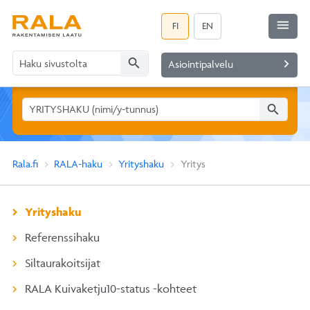
menu
FI
EN
search
navigate_next
Asiointipalvelu
search
Rala.fi
RALA-haku
Yrityshaku
Yritys
Yrityshaku
Referenssihaku
Siltaurakoitsijat
RALA Kuivaketju10-status -kohteet