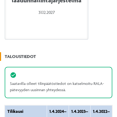
laadunhallintajärjestelmä
31.12.2027
TALOUSTIEDOT
Saatavilla olleet tilinpäätöstiedot on katselmoitu RALA-
pätevyyden uusinnan yhteydessä.
Tilikausi
1.4.2024–
1.4.2023–
1.4.2022–