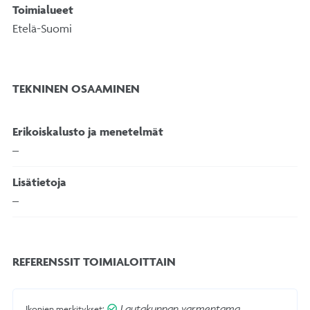
Toimialueet
Etelä-Suomi
TEKNINEN OSAAMINEN
Erikoiskalusto ja menetelmät
–
Lisätietoja
–
REFERENSSIT TOIMIALOITTAIN
Lautakunnan varmentama
Ikonien merkitykset: