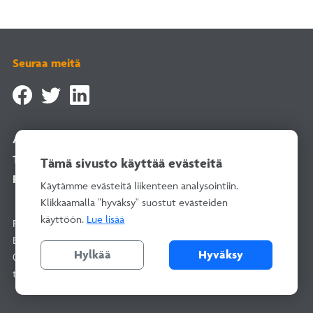
Seuraa meitä
Asiointipalvelu
Tilaa uutiskirje
Tämä sivusto käyttää evästeitä
Rekisteriselosteet
Käytämme evästeitä liikenteen analysointiin.
Klikkaamalla "hyväksy" suostut evästeiden
käyttöön.
Lue lisää
Rakentamisen Laatu RALA ry
Bertel Jungin aukio 1–9, 02600 Espoo
Hylkää
Hyväksy
010 292 2100
(arkisin 8–16)
toimisto@rala.fi