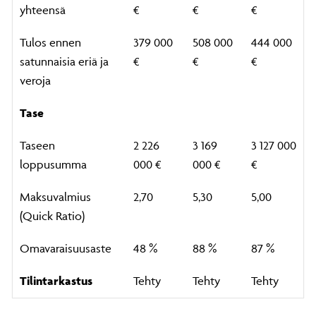
yhteensä
€
€
€
Tulos ennen
379 000
508 000
444 000
satunnaisia eriä ja
€
€
€
veroja
Tase
Taseen
2 226
3 169
3 127 000
loppusumma
000 €
000 €
€
Maksuvalmius
2,70
5,30
5,00
(Quick Ratio)
Omavaraisuusaste
48 %
88 %
87 %
Tilintarkastus
Tehty
Tehty
Tehty