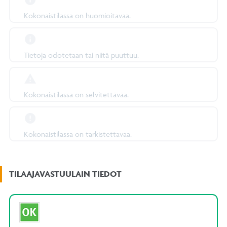
Kokonaistilassa on huomioitavaa.
Tietoja odotetaan tai niitä puuttuu.
Kokonaistilassa on selvitettävää.
Kokonaistilassa on tarkistettavaa.
TILAAJAVASTUULAIN TIEDOT