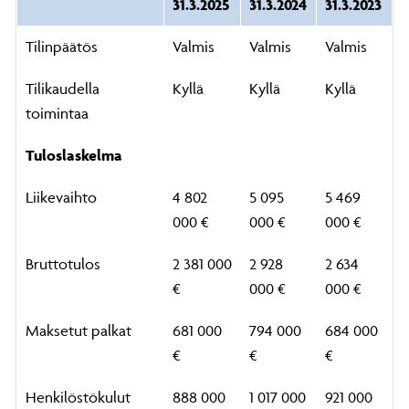
31.3.2025
31.3.2024
31.3.2023
Tilinpäätös
Valmis
Valmis
Valmis
Tilikaudella
Kyllä
Kyllä
Kyllä
toimintaa
Tuloslaskelma
Liikevaihto
4 802
5 095
5 469
000 €
000 €
000 €
Bruttotulos
2 381 000
2 928
2 634
€
000 €
000 €
Maksetut palkat
681 000
794 000
684 000
€
€
€
Henkilöstökulut
888 000
1 017 000
921 000