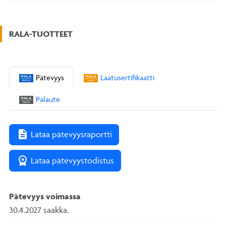
RALA-TUOTTEET
Pätevyys
Laatusertifikaatti
Palaute
description
Lataa pätevyysraportti
workspace_premium
Lataa pätevyystodistus
Pätevyys voimassa
30.4.2027
saakka.