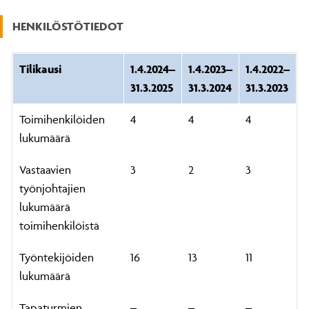
HENKILÖSTÖTIEDOT
Tilikausi
1.4.2024–
1.4.2023–
1.4.2022–
31.3.2025
31.3.2024
31.3.2023
Toimihenkilöiden
4
4
4
lukumäärä
Vastaavien
3
2
3
työnjohtajien
lukumäärä
toimihenkilöistä
Työntekijöiden
16
13
11
lukumäärä
Tapaturmien
–
–
–