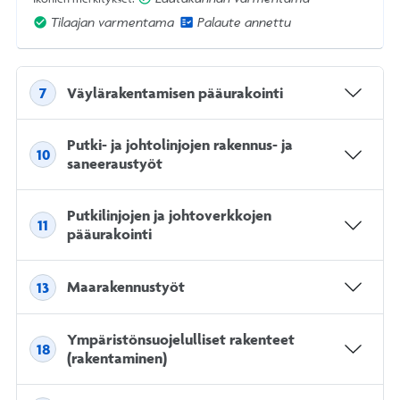
Tilaajan varmentama
Palaute annettu
Väylärakentamisen pääurakointi
7
Putki- ja johtolinjojen rakennus- ja
10
saneeraustyöt
Putkilinjojen ja johtoverkkojen
11
pääurakointi
Maarakennustyöt
13
Ympäristönsuojelulliset rakenteet
18
(rakentaminen)