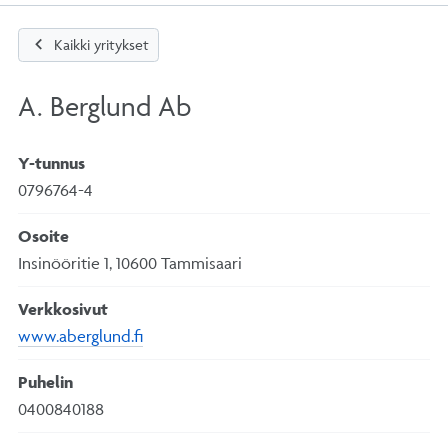
chevron_left
Kaikki yritykset
A. Berglund Ab
Y-tunnus
0796764-4
Osoite
Insinööritie 1, 10600 Tammisaari
Verkkosivut
www.aberglund.fi
Puhelin
0400840188