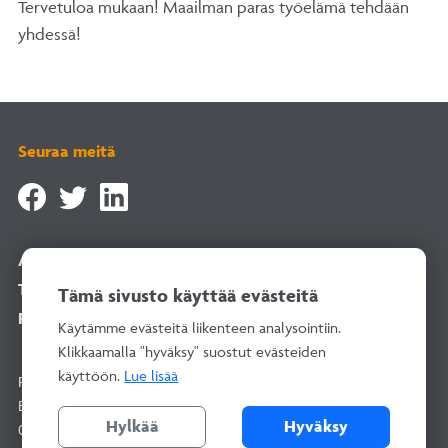
Tervetuloa mukaan! Maailman paras työelämä tehdään
yhdessä!
Seuraa meitä
Asiointipalvelu
Tilaa uutiskirje
Tämä sivusto käyttää evästeitä
Rekisteriselosteet
Käytämme evästeitä liikenteen analysointiin.
Klikkaamalla "hyväksy" suostut evästeiden
käyttöön.
Lue lisää
Rakentamisen Laatu RALA ry
Bertel Jungin aukio 1–9, 02600 Espoo
Hylkää
Hyväksy
010 292 2100
(arkisin 8–16)