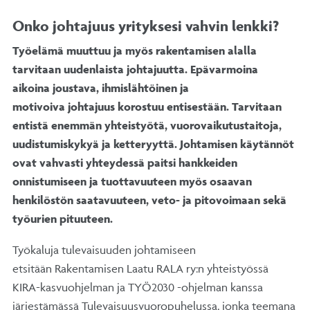
Onko johtajuus yrityksesi vahvin lenkki?
Työelämä muuttuu ja myös rakentamisen alalla
tarvitaan uudenlaista johtajuutta. Epävarmoina
aikoina joustava, ihmislähtöinen ja
motivoiva johtajuus korostuu entisestään. Tarvitaan
entistä enemmän yhteistyötä, vuorovaikutustaitoja,
uudistumiskykyä ja ketteryyttä. Johtamisen käytännöt
ovat vahvasti yhteydessä paitsi hankkeiden
onnistumiseen ja tuottavuuteen myös osaavan
henkilöstön saatavuuteen, veto- ja pitovoimaan sekä
työurien pituuteen.
Työkaluja tulevaisuuden johtamiseen
etsitään Rakentamisen Laatu RALA ry:n yhteistyössä
KIRA-kasvuohjelman ja TYÖ2030 -ohjelman kanssa
järjestämässä Tulevaisuusvuoropuhelussa, jonka teemana