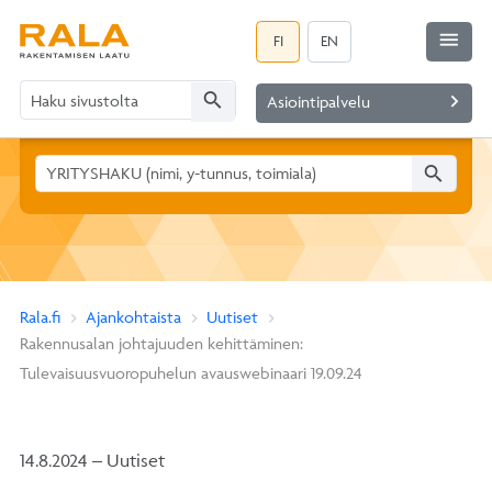
menu
FI
EN
search
navigate_next
Asiointipalvelu
search
Rala.fi
Ajankohtaista
Uutiset
Rakennusalan johtajuuden kehittäminen:
Tulevaisuusvuoropuhelun avauswebinaari 19.09.24
14.8.2024 – Uutiset