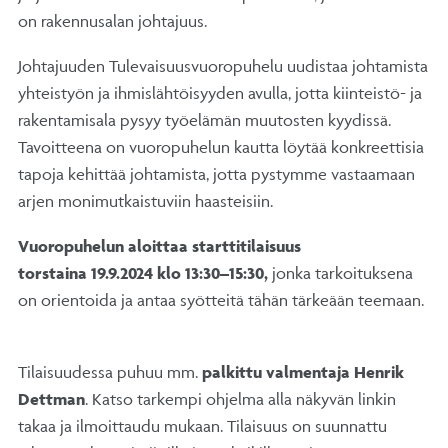
on rakennusalan johtajuus.
Johtajuuden Tulevaisuusvuoropuhelu uudistaa johtamista
yhteistyön ja ihmislähtöisyyden avulla, jotta kiinteistö- ja
rakentamisala pysyy työelämän muutosten kyydissä.
Tavoitteena on vuoropuhelun kautta löytää konkreettisia
tapoja kehittää johtamista, jotta pystymme vastaamaan
arjen monimutkaistuviin haasteisiin.
Vuoropuhelun aloittaa starttitilaisuus
torstaina 19.9.2024 klo 13:30–15:30,
jonka tarkoituksena
on orientoida ja antaa syötteitä tähän tärkeään teemaan.
Tilaisuudessa puhuu mm.
palkittu valmentaja Henrik
Dettman
. Katso tarkempi ohjelma alla näkyvän linkin
takaa ja ilmoittaudu mukaan. Tilaisuus on suunnattu