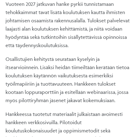
Vuoteen 2027 jatkuvan hanke pyrkii tunnistamaan
tehokkaimmat tavat lisätä koulutuksen kautta ihmisten
johtamisen osaamista rakennusalalla. Tulokset palvelevat
laajasti alan koulutuksen kehittämistä, ja niitä voidaan
hyödyntää sekä tutkintoihin sisällytettävissä opinnoissa
että täydennyskoulutuksissa.
Osallistujien kehitystä seurataan kyselyin ja
itsearvioinnein. Lisäksi heidän tiimeiltään kerätään tietoa
koulutuksen käytännön vaikutuksesta esimerkiksi
työilmapiiriin ja tuottavuuteen. Hankkeen tulokset
kootaan loppuraporttiin ja esitellään webinaarissa, jossa
myös pilottiryhmän jäsenet jakavat kokemuksiaan.
Hankkeessa tuotetut materiaalit julkaistaan avoimesti
hankkeen verkkosivuilla. Pilotoidut
koulutuskokonaisuudet ja oppimismetodit sekä