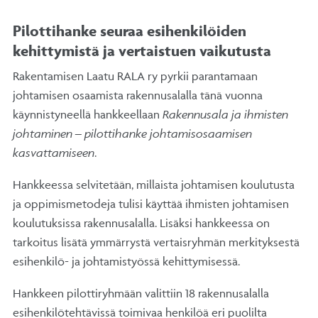
Pilottihanke seuraa esihenkilöiden
kehittymistä ja vertaistuen vaikutusta
Rakentamisen Laatu RALA ry pyrkii parantamaan
johtamisen osaamista rakennusalalla tänä vuonna
käynnistyneellä hankkeellaan
Rakennusala ja ihmisten
johtaminen – pilottihanke johtamisosaamisen
kasvattamiseen
.
Hankkeessa selvitetään, millaista johtamisen koulutusta
ja oppimismetodeja tulisi käyttää ihmisten johtamisen
koulutuksissa rakennusalalla. Lisäksi hankkeessa on
tarkoitus lisätä ymmärrystä vertaisryhmän merkityksestä
esihenkilö- ja johtamistyössä kehittymisessä.
Hankkeen pilottiryhmään valittiin 18 rakennusalalla
esihenkilötehtävissä toimivaa henkilöä eri puolilta