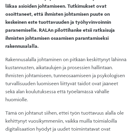
liikaa asioiden johtamiseen. Tutkimukset ovat
osoittaneet, että ihmisten johtamisen puute on
keskeinen este tuottavuuden ja työhyvinvoinnin
paranemiselle. RALAn pilottihanke etsii ratkaisuja
ihmisten johtamisen osaamisen parantamiseksi
rakennusalalla.
Rakennusalalla johtaminen on pitkään keskittynyt lähinnä
kustannusten, aikataulujen ja prosessien hallintaan.
Ihmisten johtamiseen, tunneosaamiseen ja psykologisen
turvallisuuden luomiseen liittyvät taidot ovat jääneet
sekä alan koulutuksessa että työelämässä vähälle
huomiolle.
Tämä on johtanut siihen, ettei työn tuottavuus alalla ole
kehittynyt vuosikymmeniin, vaikka muilla toimialoilla
digitalisaation hyödyt ja uudet toimintatavat ovat