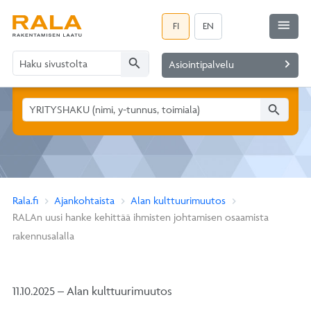
menu
FI
EN
search
navigate_next
Asiointipalvelu
search
Rala.fi
Ajankohtaista
Alan kulttuurimuutos
RALAn uusi hanke kehittää ihmisten johtamisen osaamista
rakennusalalla
11.10.2025 – Alan kulttuurimuutos