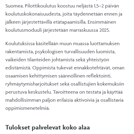
Suomea. Pilottikoulutus koostuu neljästä 1,5–2 päivän
koulutuskokonaisuudesta, joita täydennetään ennen ja
jälkeen järjestettävillä etätapaamisilla. Ensimmäinen
koulutusmoduuli järjestetään marraskuussa 2025.
Koulutuksissa käsitellään muun muassa luottamuksen
rakentamista, psykologisen turvallisuuden luomista,
vaikeiden tilanteiden johtamista sekä yhteistyön
edistämistä. Oppimista tukevat ennakkotehtävät, oman
osaamisen kehittymisen säännöllinen reflektointi,
ryhmäytymisharjoitukset sekä osallistujien kokemuksiin
perustuva keskustelu. Tavoitteena on testata ja käyttää
mahdollisimman paljon erilaisia aktivoivia ja osallistavia
oppimismenetelmiä.
Tulokset palvelevat koko alaa