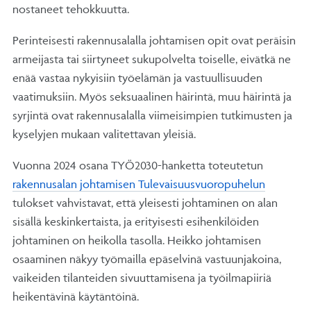
nostaneet tehokkuutta.
Perinteisesti rakennusalalla johtamisen opit ovat peräisin
armeijasta tai siirtyneet sukupolvelta toiselle, eivätkä ne
enää vastaa nykyisiin työelämän ja vastuullisuuden
vaatimuksiin. Myös seksuaalinen häirintä, muu häirintä ja
syrjintä ovat rakennusalalla viimeisimpien tutkimusten ja
kyselyjen mukaan valitettavan yleisiä.
Vuonna 2024 osana TYÖ2030-hanketta toteutetun
rakennusalan johtamisen Tulevaisuusvuoropuhelun
tulokset vahvistavat, että yleisesti johtaminen on alan
sisällä keskinkertaista, ja erityisesti esihenkilöiden
johtaminen on heikolla tasolla. Heikko johtamisen
osaaminen näkyy työmailla epäselvinä vastuunjakoina,
vaikeiden tilanteiden sivuuttamisena ja työilmapiiriä
heikentävinä käytäntöinä.