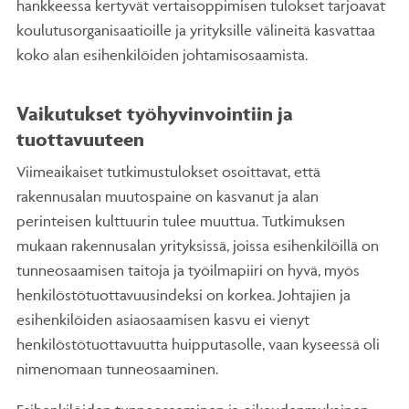
hankkeessa kertyvät vertaisoppimisen tulokset tarjoavat
koulutusorganisaatioille ja yrityksille välineitä kasvattaa
koko alan esihenkilöiden johtamisosaamista.
Vaikutukset työhyvinvointiin ja
tuottavuuteen
Viimeaikaiset tutkimustulokset osoittavat, että
rakennusalan muutospaine on kasvanut ja alan
perinteisen kulttuurin tulee muuttua. Tutkimuksen
mukaan rakennusalan yrityksissä, joissa esihenkilöillä on
tunneosaamisen taitoja ja työilmapiiri on hyvä, myös
henkilöstötuottavuusindeksi on korkea. Johtajien ja
esihenkilöiden asiaosaamisen kasvu ei vienyt
henkilöstötuottavuutta huipputasolle, vaan kyseessä oli
nimenomaan tunneosaaminen.