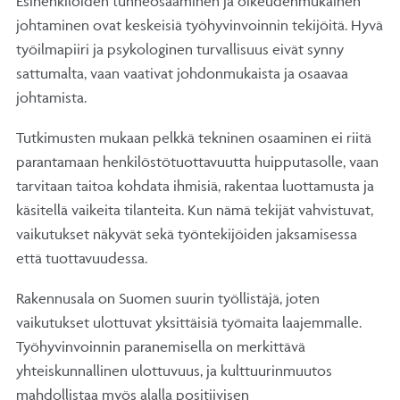
Esihenkilöiden tunneosaaminen ja oikeudenmukainen
johtaminen ovat keskeisiä työhyvinvoinnin tekijöitä. Hyvä
työilmapiiri ja psykologinen turvallisuus eivät synny
sattumalta, vaan vaativat johdonmukaista ja osaavaa
johtamista.
Tutkimusten mukaan pelkkä tekninen osaaminen ei riitä
parantamaan henkilöstötuottavuutta huipputasolle, vaan
tarvitaan taitoa kohdata ihmisiä, rakentaa luottamusta ja
käsitellä vaikeita tilanteita. Kun nämä tekijät vahvistuvat,
vaikutukset näkyvät sekä työntekijöiden jaksamisessa
että tuottavuudessa.
Rakennusala on Suomen suurin työllistäjä, joten
vaikutukset ulottuvat yksittäisiä työmaita laajemmalle.
Työhyvinvoinnin paranemisella on merkittävä
yhteiskunnallinen ulottuvuus, ja kulttuurinmuutos
mahdollistaa myös alalla positiivisen