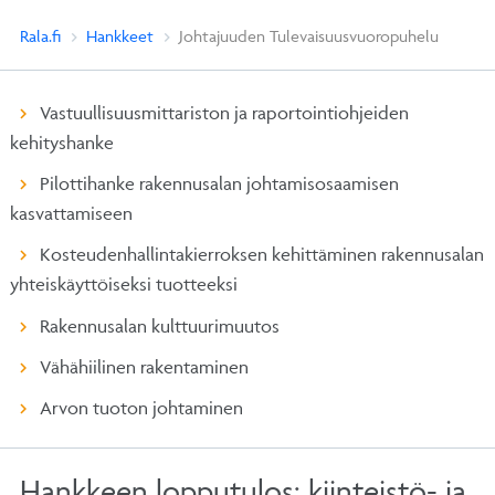
Rala.fi
Hankkeet
Johtajuuden Tulevaisuusvuoropuhelu
Vastuullisuusmittariston ja raportointiohjeiden
kehityshanke
Pilottihanke rakennusalan johtamisosaamisen
kasvattamiseen
Kosteudenhallintakierroksen kehittäminen rakennusalan
yhteiskäyttöiseksi tuotteeksi
Rakennusalan kulttuurimuutos
Vähähiilinen rakentaminen
Arvon tuoton johtaminen
Hankkeen lopputulos: kiinteistö- ja