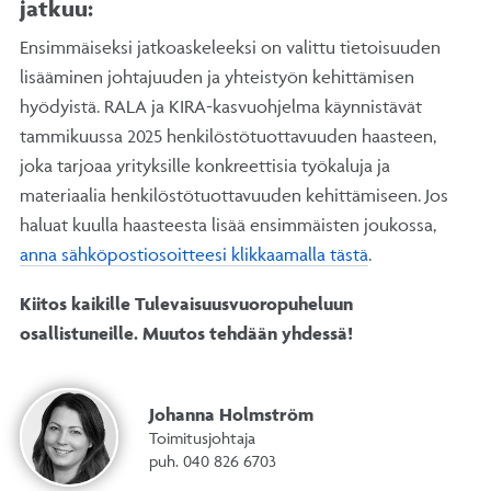
jatkuu:
Ensimmäiseksi jatkoaskeleeksi on valittu tietoisuuden
lisääminen johtajuuden ja yhteistyön kehittämisen
hyödyistä. RALA ja KIRA-kasvuohjelma käynnistävät
tammikuussa 2025 henkilöstötuottavuuden haasteen,
joka tarjoaa yrityksille konkreettisia työkaluja ja
materiaalia henkilöstötuottavuuden kehittämiseen. Jos
haluat kuulla haasteesta lisää ensimmäisten joukossa,
anna sähköpostiosoitteesi klikkaamalla tästä
.
Kiitos kaikille Tulevaisuusvuoropuheluun
osallistuneille. Muutos tehdään yhdessä!
Johanna Holmström
Toimitusjohtaja
puh. 040 826 6703