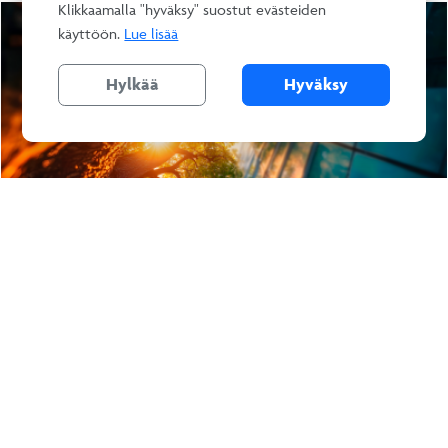
Klikkaamalla "hyväksy" suostut evästeiden
käyttöön.
Lue lisää
Hylkää
Hyväksy
3.8.2026 – Uutiset
Luotettava Kumppani® Kestävyysraportti -palvelu
kaikkien RALA-pätevien yritysten käyttöön