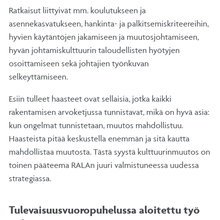
Ratkaisut liittyivät mm. koulutukseen ja
asennekasvatukseen, hankinta- ja palkitsemiskriteereihin,
hyvien käytäntöjen jakamiseen ja muutosjohtamiseen,
hyvän johtamiskulttuurin taloudellisten hyötyjen
osoittamiseen sekä johtajien työnkuvan
selkeyttämiseen.
Esiin tulleet haasteet ovat sellaisia, jotka kaikki
rakentamisen arvoketjussa tunnistavat, mikä on hyvä asia:
kun ongelmat tunnistetaan, muutos mahdollistuu.
Haasteista pitää keskustella enemmän ja sitä kautta
mahdollistaa muutosta. Tästä syystä kulttuurinmuutos on
toinen pääteema RALAn juuri valmistuneessa uudessa
strategiassa.
Tulevaisuusvuoropuhelussa aloitettu työ