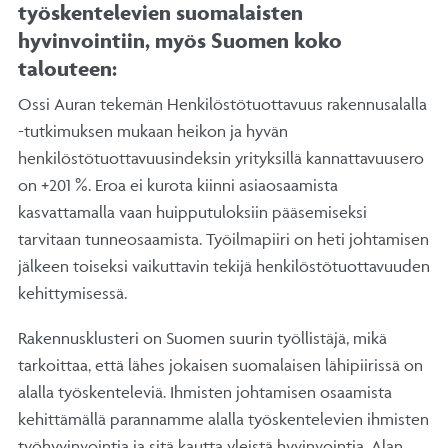
työskentelevien suomalaisten
hyvinvointiin, myös Suomen koko
talouteen:
Ossi Auran tekemän Henkilöstötuottavuus rakennusalalla
-tutkimuksen mukaan heikon ja hyvän
henkilöstötuottavuusindeksin yrityksillä kannattavuusero
on +201 %. Eroa ei kurota kiinni asiaosaamista
kasvattamalla vaan huipputuloksiin pääsemiseksi
tarvitaan tunneosaamista. Työilmapiiri on heti johtamisen
jälkeen toiseksi vaikuttavin tekijä henkilöstötuottavuuden
kehittymisessä.
Rakennusklusteri on Suomen suurin työllistäjä, mikä
tarkoittaa, että lähes jokaisen suomalaisen lähipiirissä on
alalla työskenteleviä. Ihmisten johtamisen osaamista
kehittämällä parannamme alalla työskentelevien ihmisten
työhyvinvointia ja sitä kautta yleistä hyvinvointia. Alan