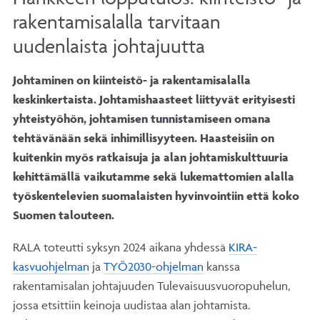
rakentamisalalla tarvitaan
uudenlaista johtajuutta
Johtaminen on kiinteistö- ja rakentamisalalla
keskinkertaista. Johtamishaasteet liittyvät erityisesti
yhteistyöhön, johtamisen tunnistamiseen omana
tehtävänään sekä inhimillisyyteen. Haasteisiin on
kuitenkin myös ratkaisuja ja alan johtamiskulttuuria
kehittämällä vaikutamme sekä lukemattomien alalla
työskentelevien suomalaisten hyvinvointiin että koko
Suomen talouteen.
RALA toteutti syksyn 2024 aikana yhdessä
KIRA-
kasvuohjelman
ja
TYÖ2030-ohjelman
kanssa
rakentamisalan johtajuuden Tulevaisuusvuoropuhelun,
jossa etsittiin keinoja uudistaa alan johtamista.