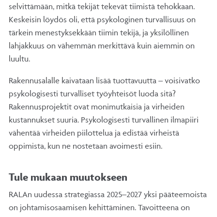
selvittämään, mitkä tekijät tekevät tiimistä tehokkaan.
Keskeisin löydös oli, että psykologinen turvallisuus on
tärkein menestyksekkään tiimin tekijä, ja yksilöllinen
lahjakkuus on vähemmän merkittävä kuin aiemmin on
luultu.
Rakennusalalle kaivataan lisää tuottavuutta – voisivatko
psykologisesti turvalliset työyhteisöt luoda sitä?
Rakennusprojektit ovat monimutkaisia ja virheiden
kustannukset suuria. Psykologisesti turvallinen ilmapiiri
vähentää virheiden piilottelua ja edistää virheistä
oppimista, kun ne nostetaan avoimesti esiin.
Tule mukaan muutokseen
RALAn uudessa strategiassa 2025–2027 yksi pääteemoista
on johtamisosaamisen kehittäminen. Tavoitteena on