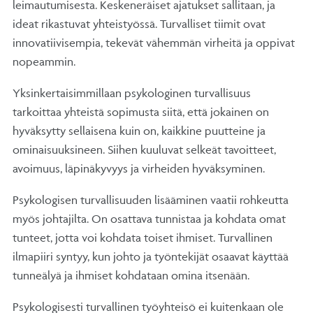
leimautumisesta. Keskeneräiset ajatukset sallitaan, ja
ideat rikastuvat yhteistyössä. Turvalliset tiimit ovat
innovatiivisempia, tekevät vähemmän virheitä ja oppivat
nopeammin.
Yksinkertaisimmillaan psykologinen turvallisuus
tarkoittaa yhteistä sopimusta siitä, että jokainen on
hyväksytty sellaisena kuin on, kaikkine puutteine ja
ominaisuuksineen. Siihen kuuluvat selkeät tavoitteet,
avoimuus, läpinäkyvyys ja virheiden hyväksyminen.
Psykologisen turvallisuuden lisääminen vaatii rohkeutta
myös johtajilta. On osattava tunnistaa ja kohdata omat
tunteet, jotta voi kohdata toiset ihmiset. Turvallinen
ilmapiiri syntyy, kun johto ja työntekijät osaavat käyttää
tunneälyä ja ihmiset kohdataan omina itsenään.
Psykologisesti turvallinen työyhteisö ei kuitenkaan ole