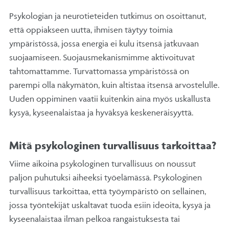
Psykologian ja neurotieteiden tutkimus on osoittanut,
että oppiakseen uutta, ihmisen täytyy toimia
ympäristössä, jossa energia ei kulu itsensä jatkuvaan
suojaamiseen. Suojausmekanismimme aktivoituvat
tahtomattamme. Turvattomassa ympäristössä on
parempi olla näkymätön, kuin altistaa itsensä arvostelulle.
Uuden oppiminen vaatii kuitenkin aina myös uskallusta
kysyä, kyseenalaistaa ja hyväksyä keskeneräisyyttä.
Mitä psykologinen turvallisuus tarkoittaa?
Viime aikoina psykologinen turvallisuus on noussut
paljon puhutuksi aiheeksi työelämässä. Psykologinen
turvallisuus tarkoittaa, että työympäristö on sellainen,
jossa työntekijät uskaltavat tuoda esiin ideoita, kysyä ja
kyseenalaistaa ilman pelkoa rangaistuksesta tai