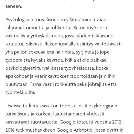
ääneen.
Psykologisen turvallisuuden ylläpitäminen vaatii
lahjomattomuutta ja rohkeutta. Se on myös osa
vastuullista yrityskulttuuria, jossa yhdenmukaisuus
toteutuu oikeasti. Rakennusalalla esiintyy valitettavasti
yhä paljon seksuaalista häirintää, syrjintää ja jopa
työperäistä hyväksikäyttöä. Niillä ei ole paikkaa
psykologisesti turvallisessa työyhteisössä, koska
epäkohdat ja väärinkäytökset raportoidaan ja niihin
puututaan. Tämä vaatii rohkeutta sekä johtajilta että
työntekijöiltä.
Useissa tutkimuksissa on todettu, että psykologinen
turvallisuus ja korkeat laatustandardit yhdessä
kasvattavat tuottavuutta. Google toteutti vuosina 2012–
2016 tutkimushankkeen Google Aristotle, jossa pyrittiin