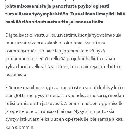
johtamisosaamista ja panostusta psykologisesti
turvalliseen työympäristöön. Turvallinen ilmapiiri lisää
henkilöstön sitoutuneisuutta ja innovaatioita.
Digitalisaatio, vastuullisuusvaatimukset ja työvoimapula
muuttavat rakennusalankin toimintaa. Muuttuva
toimintaympäristö haastaa johtamista eikä hyvä
johtaminen ole enää pelkkää projektinhallintaa, vaan
kykyä luoda selkeät tavoitteet, tukea tiimejä ja kehittää
osaamista.
Elämme maailmassa, jossa muutosten vauhti kiihtyy koko
ajan. Jotta me pysymme tässä vauhdissa mukana, meidän
tulisi oppia uutta jatkuvasti. Aiemmin uuden oppimiselle
ja opettelulle oli runsaasti aikaa. Nykyisin muutoksia
syntyy jatkuvasti eikä uuden opettelulle ole samaa aikaa
kuin aiemmin.