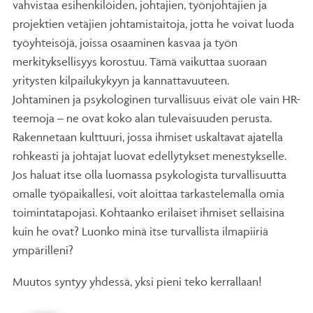
vahvistaa esihenkilöiden, johtajien, työnjohtajien ja
projektien vetäjien johtamistaitoja, jotta he voivat luoda
työyhteisöjä, joissa osaaminen kasvaa ja työn
merkityksellisyys korostuu. Tämä vaikuttaa suoraan
yritysten kilpailukykyyn ja kannattavuuteen.
Johtaminen ja psykologinen turvallisuus eivät ole vain HR-
teemoja – ne ovat koko alan tulevaisuuden perusta.
Rakennetaan kulttuuri, jossa ihmiset uskaltavat ajatella
rohkeasti ja johtajat luovat edellytykset menestykselle.
Jos haluat itse olla luomassa psykologista turvallisuutta
omalle työpaikallesi, voit aloittaa tarkastelemalla omia
toimintatapojasi. Kohtaanko erilaiset ihmiset sellaisina
kuin he ovat? Luonko minä itse turvallista ilmapiiriä
ympärilleni?
Muutos syntyy yhdessä, yksi pieni teko kerrallaan!