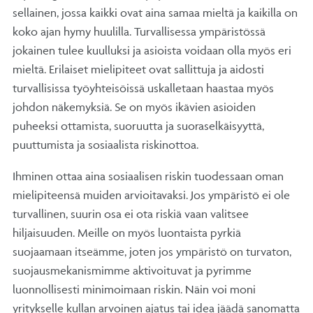
sellainen, jossa kaikki ovat aina samaa mieltä ja kaikilla on
koko ajan hymy huulilla. Turvallisessa ympäristössä
jokainen tulee kuulluksi ja asioista voidaan olla myös eri
mieltä. Erilaiset mielipiteet ovat sallittuja ja aidosti
turvallisissa työyhteisöissä uskalletaan haastaa myös
johdon näkemyksiä. Se on myös ikävien asioiden
puheeksi ottamista, suoruutta ja suoraselkäisyyttä,
puuttumista ja sosiaalista riskinottoa.
Ihminen ottaa aina sosiaalisen riskin tuodessaan oman
mielipiteensä muiden arvioitavaksi. Jos ympäristö ei ole
turvallinen, suurin osa ei ota riskiä vaan valitsee
hiljaisuuden. Meille on myös luontaista pyrkiä
suojaamaan itseämme, joten jos ympäristö on turvaton,
suojausmekanismimme aktivoituvat ja pyrimme
luonnollisesti minimoimaan riskin. Näin voi moni
yritykselle kullan arvoinen ajatus tai idea jäädä sanomatta