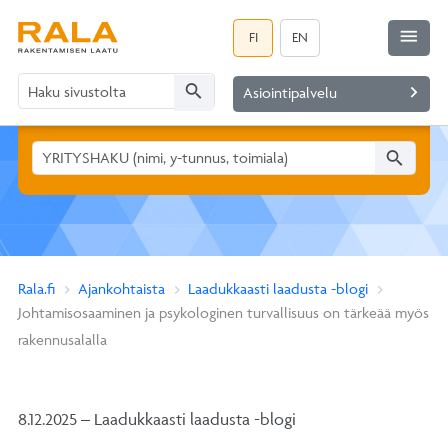
menu
FI
EN
search
navigate_next
Asiointipalvelu
search
Rala.fi
Ajankohtaista
Laadukkaasti laadusta -blogi
Johtamisosaaminen ja psykologinen turvallisuus on tärkeää myös
rakennusalalla
8.12.2025 – Laadukkaasti laadusta -blogi