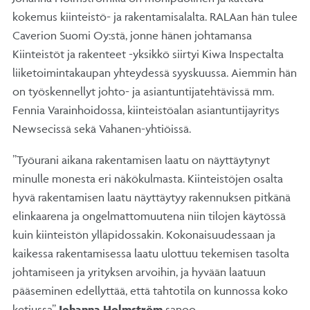
kokemus kiinteistö- ja rakentamisalalta. RALAan hän tulee
Caverion Suomi Oy:stä, jonne hänen johtamansa
Kiinteistöt ja rakenteet -yksikkö siirtyi Kiwa Inspectalta
liiketoimintakaupan yhteydessä syyskuussa. Aiemmin hän
on työskennellyt johto- ja asiantuntijatehtävissä mm.
Fennia Varainhoidossa, kiinteistöalan asiantuntijayritys
Newsecissä sekä Vahanen-yhtiöissä.
”Työurani aikana rakentamisen laatu on näyttäytynyt
minulle monesta eri näkökulmasta. Kiinteistöjen osalta
hyvä rakentamisen laatu näyttäytyy rakennuksen pitkänä
elinkaarena ja ongelmattomuutena niin tilojen käytössä
kuin kiinteistön ylläpidossakin. Kokonaisuudessaan ja
kaikessa rakentamisessa laatu ulottuu tekemisen tasolta
johtamiseen ja yrityksen arvoihin, ja hyvään laatuun
pääseminen edellyttää, että tahtotila on kunnossa koko
ketjussa”,
Johanna Holmström
sanoo.