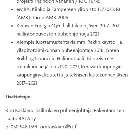
projekti-insinööri Vahanen / RTC Turku
eMBA, Kiinko ja Tampereen yliopisto 12/2023; RI
(AMK), Turun AMK 2006
Keravan Energia Oy:n hallituksen jäsen 2017–2021,
hallintoneuvoston puheenjohtaja 2021-
Aiempia luottamustehtäviä mm. Raklin käyttö- ja
ylläpitotoimikunnan puheenjohtaja 2018, Green
Building Councilin Hiilineutraalit Kiinteistöt -
toimikunnan jäsen 2020–2021, Keravan kaupungin
kaupunginvaltuutettu ja teknisen lautakunnan jäsen
2017–2021
Lisätietoja:
Kim Kaskiaro, hallituksen puheenjohtaja, Rakentamisen
Laatu RALA ry
p. 050 548 1691, kim.kaskiaro@rt.fi