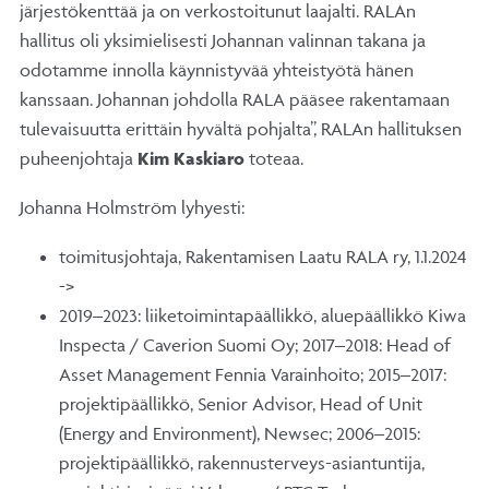
järjestökenttää ja on verkostoitunut laajalti. RALAn
hallitus oli yksimielisesti Johannan valinnan takana ja
odotamme innolla käynnistyvää yhteistyötä hänen
kanssaan. Johannan johdolla RALA pääsee rakentamaan
tulevaisuutta erittäin hyvältä pohjalta”, RALAn hallituksen
puheenjohtaja
Kim Kaskiaro
toteaa.
Johanna Holmström lyhyesti:
toimitusjohtaja, Rakentamisen Laatu RALA ry, 1.1.2024
->
2019–2023: liiketoimintapäällikkö, aluepäällikkö Kiwa
Inspecta / Caverion Suomi Oy; 2017–2018: Head of
Asset Management Fennia Varainhoito; 2015–2017:
projektipäällikkö, Senior Advisor, Head of Unit
(Energy and Environment), Newsec; 2006–2015:
projektipäällikkö, rakennusterveys-asiantuntija,