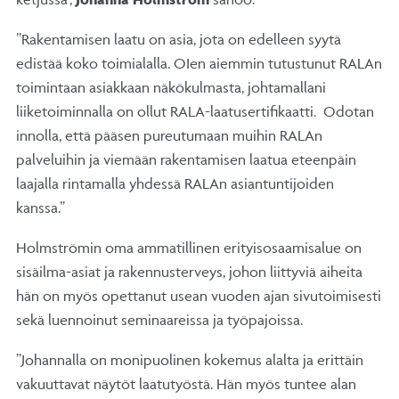
”Rakentamisen laatu on asia, jota on edelleen syytä
edistää koko toimialalla. OIen aiemmin tutustunut RALAn
toimintaan asiakkaan näkökulmasta, johtamallani
liiketoiminnalla on ollut RALA-laatusertifikaatti. Odotan
innolla, että pääsen pureutumaan muihin RALAn
palveluihin ja viemään rakentamisen laatua eteenpäin
laajalla rintamalla yhdessä RALAn asiantuntijoiden
kanssa.”
Holmströmin oma ammatillinen erityisosaamisalue on
sisäilma-asiat ja rakennusterveys, johon liittyviä aiheita
hän on myös opettanut usean vuoden ajan sivutoimisesti
sekä luennoinut seminaareissa ja työpajoissa.
”Johannalla on monipuolinen kokemus alalta ja erittäin
vakuuttavat näytöt laatutyöstä. Hän myös tuntee alan