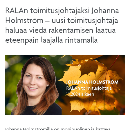
RALAn toimitusjohtajaksi Johanna
Holmström – uusi toimitusjohtaja
haluaa viedä rakentamisen laatua
eteenpäin laajalla rintamalla
Johanna Holmströmillä on monipuolinen ja kattava