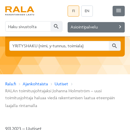
menu
FI
EN
search
navigate_next
Asiointipalvelu
search
Rala.fi
Ajankohtaista
Uutiset
RALAn toimitusjohtajaksi Johanna Holmström – uusi
toimitusjohtaja haluaa viedä rakentamisen laatua eteenpäin
laajalla rintamalla
9.11.2023 – Uutiset