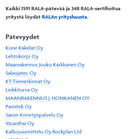
Kaikki 1591 RALA-pätevää ja 348 RALA-sertifioitua
yritystä löydät
RALAn yrityshausta
.
Pätevyydet
Kone Käkelät Oy
Lehtokorpi Oy
Maanrakennus Jouko Kärkkänen Oy
Salaojatec Oy
KT-Tiemerkinnät Oy
Leikkiturva Oy
MAANRAKENNUS J. HONKANEN OY
Pamitek Oy
Savon Konetyöpalvelu Oy
Vasarahai Oy
Kalliosuunnittelu Oy Rockplan Ltd