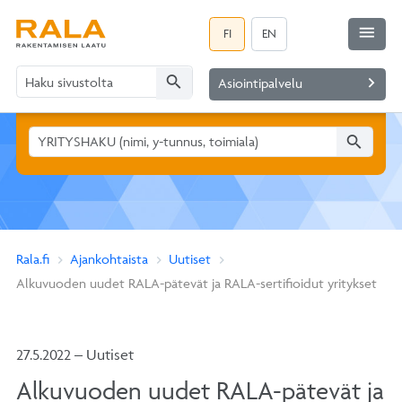
menu
FI
EN
search
navigate_next
Asiointipalvelu
search
Rala.fi
Ajankohtaista
Uutiset
Alkuvuoden uudet RALA-pätevät ja RALA-sertifioidut yritykset
27.5.2022 – Uutiset
Alkuvuoden uudet RALA-pätevät ja