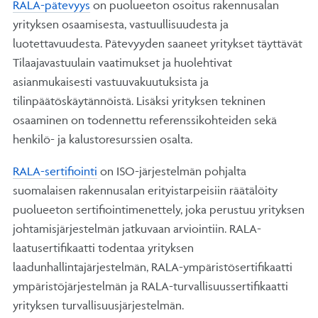
RALA-pätevyys
on puolueeton osoitus rakennusalan
yrityksen osaamisesta, vastuullisuudesta ja
luotettavuudesta. Pätevyyden saaneet yritykset täyttävät
Tilaajavastuulain vaatimukset ja huolehtivat
asianmukaisesti vastuuvakuutuksista ja
tilinpäätöskäytännöistä. Lisäksi yrityksen tekninen
osaaminen on todennettu referenssikohteiden sekä
henkilö- ja kalustoresurssien osalta.
RALA-sertifiointi
on ISO-järjestelmän pohjalta
suomalaisen rakennusalan erityistarpeisiin räätälöity
puolueeton sertifiointimenettely, joka perustuu yrityksen
johtamisjärjestelmän jatkuvaan arviointiin. RALA-
laatusertifikaatti todentaa yrityksen
laadunhallintajärjestelmän, RALA-ympäristösertifikaatti
ympäristöjärjestelmän ja RALA-turvallisuussertifikaatti
yrityksen turvallisuusjärjestelmän.