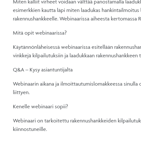
Miten kalliit virheet voidaan välttää panostamalla laaduk
esimerkkien kautta läpi miten laadukas hankintailmoitus 
rakennushankkeelle. Webinaarissa aiheesta kertomassa RA
Mitä opit webinaarissa?
Käytännönläheisessä webinaarissa esitellään rakennusha
vinkkejä kilpailutuksiin ja laadukkaan rakennushankkeen
Q&A – Kysy asiantuntijalta
Webinaarin aikana ja ilmoittautumislomakkeessa sinulla 
liittyen.
Kenelle webinaari sopii?
Webinaari on tarkoitettu rakennushankkeiden kilpailutuksi
kiinnostuneille.