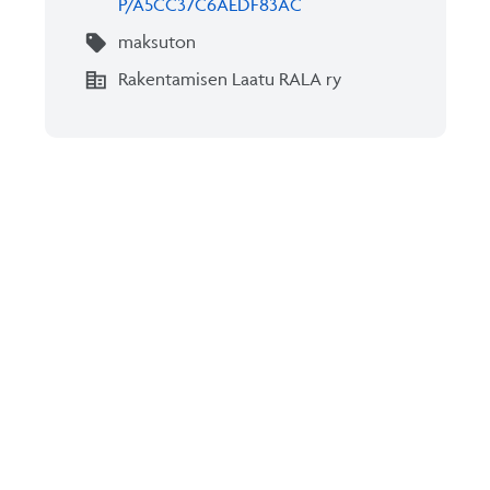
P/A5CC37C6AEDF83AC
sell
maksuton
corporate_fare
Rakentamisen Laatu RALA ry