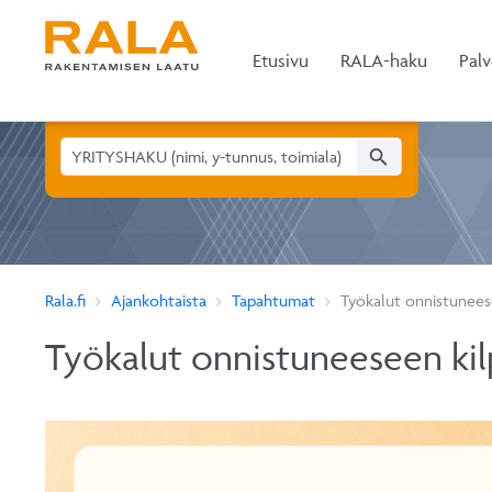
Etusivu
RALA-haku
Palv
search
Rala.fi
Ajankohtaista
Tapahtumat
Työkalut onnistunees
Työkalut onnistuneeseen kil