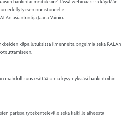
kaisiin hankintailmoituksiin? Tässä webinaarissa käydään
luo edellytyksen onnistuneelle
LAn asiantuntija Jaana Vainio.
nkkeiden kilpailutuksissa ilmenneitä ongelmia sekä RALAn
 toteuttamiseen.
on mahdollisuus esittää omia kysymyksiäsi hankintoihin
en parissa työskenteleville sekä kaikille aiheesta