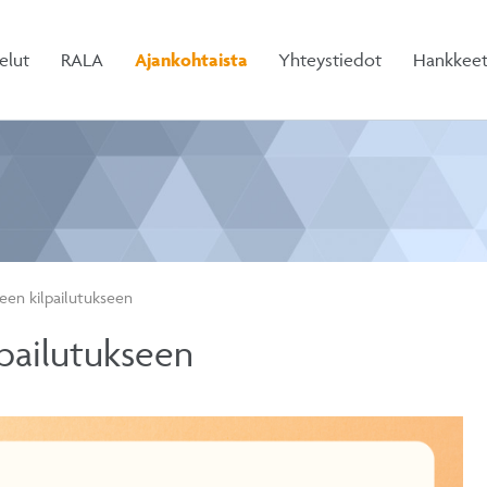
elut
RALA
Ajankohtaista
Yhteystiedot
Hankkee
een kilpailutukseen
pailutukseen