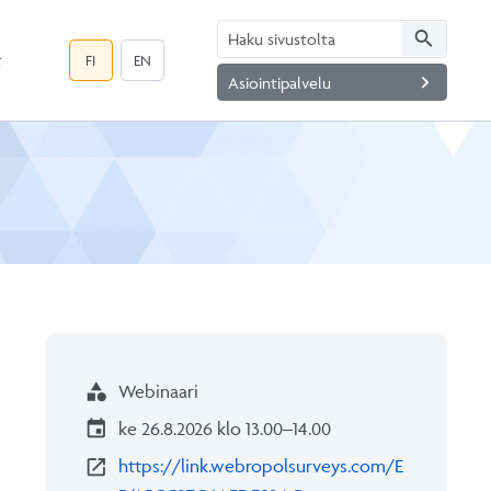
search
t
FI
EN
navigate_next
Asiointipalvelu
category
Webinaari
event
ke 26.8.2026 klo 13.00–14.00
open_in_new
https://link.webropolsurveys.com/E