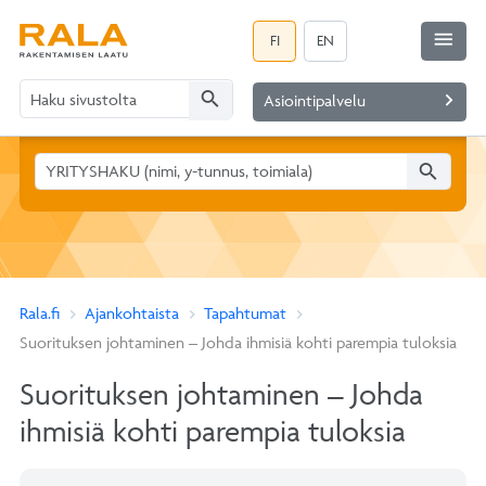
menu
FI
EN
search
navigate_next
Asiointipalvelu
search
Rala.fi
Ajankohtaista
Tapahtumat
Suorituksen johtaminen – Johda ihmisiä kohti parempia tuloksia
Suorituksen johtaminen – Johda
ihmisiä kohti parempia tuloksia