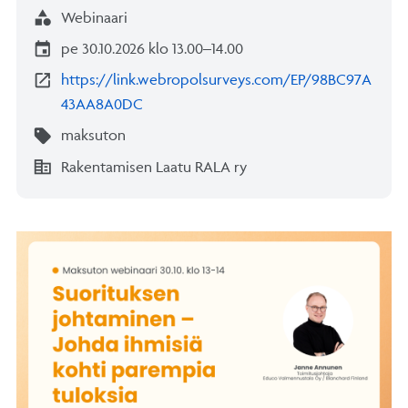
category
Webinaari
event
pe 30.10.2026 klo 13.00–14.00
open_in_new
https://link.webropolsurveys.com/EP/98BC97A
43AA8A0DC
sell
maksuton
corporate_fare
Rakentamisen Laatu RALA ry