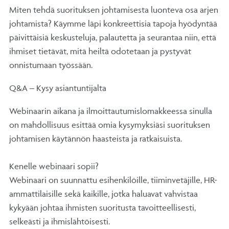
Miten tehdä suorituksen johtamisesta luonteva osa arjen
johtamista? Käymme läpi konkreettisia tapoja hyödyntää
päivittäisiä keskusteluja, palautetta ja seurantaa niin, että
ihmiset tietävät, mitä heiltä odotetaan ja pystyvät
onnistumaan työssään.
Q&A – Kysy asiantuntijalta
Webinaarin aikana ja ilmoittautumislomakkeessa sinulla
on mahdollisuus esittää omia kysymyksiäsi suorituksen
johtamisen käytännön haasteista ja ratkaisuista.
Kenelle webinaari sopii?
Webinaari on suunnattu esihenkilöille, tiiminvetäjille, HR-
ammattilaisille sekä kaikille, jotka haluavat vahvistaa
kykyään johtaa ihmisten suoritusta tavoitteellisesti,
selkeästi ja ihmislähtöisesti.