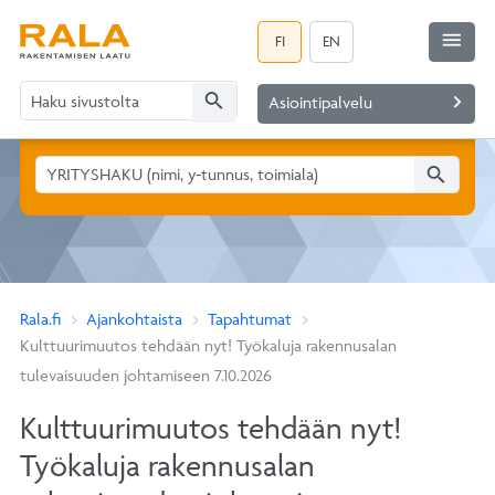
menu
FI
EN
search
navigate_next
Asiointipalvelu
search
Rala.fi
Ajankohtaista
Tapahtumat
Kulttuurimuutos tehdään nyt! Työkaluja rakennusalan
tulevaisuuden johtamiseen 7.10.2026
Kulttuurimuutos tehdään nyt!
Työkaluja rakennusalan