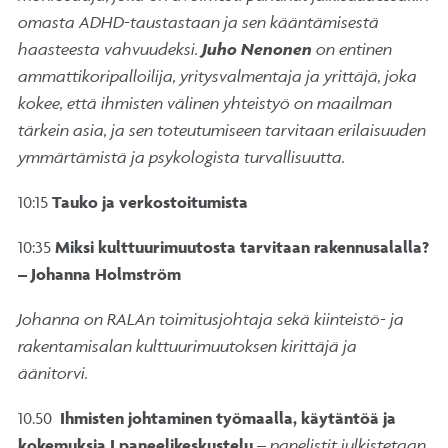
omasta ADHD-taustastaan ja sen kääntämisestä
haasteesta vahvuudeksi.
Juho Nenonen
on entinen
ammattikoripalloilija, yritysvalmentaja ja yrittäjä, joka
kokee, että ihmisten välinen yhteistyö on maailman
tärkein asia, ja sen toteutumiseen tarvitaan erilaisuuden
ymmärtämistä ja psykologista turvallisuutta.
10:15
Tauko ja verkostoitumista
10:35
Miksi kulttuurimuutosta tarvitaan rakennusalalla?
– Johanna Holmström
Johanna
on RALAn toimitusjohtaja sekä kiinteistö- ja
rakentamisalan kulttuurimuutoksen kirittäjä ja
äänitorvi.
10.50
Ihmisten johtaminen työmaalla, käytäntöä ja
kokemuksia I paneelikeskustelu
–
panelistit julkistetaan