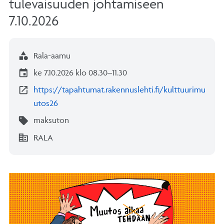
tulevaisuuden johtamiseen
7.10.2026
category
Rala-aamu
event
ke 7.10.2026 klo 08.30–11.30
open_in_new
https://tapahtumat.rakennuslehti.fi/kulttuurimu
utos26
sell
maksuton
corporate_fare
RALA