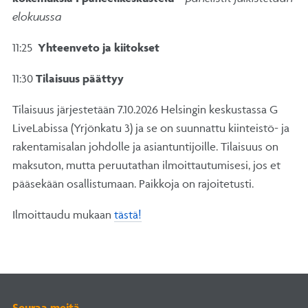
elokuussa
11:25
Yhteenveto ja kiitokset
11:30
Tilaisuus päättyy
Tilaisuus järjestetään 7.10.2026 Helsingin keskustassa G
LiveLabissa (Yrjönkatu 3) ja se on suunnattu kiinteistö- ja
rakentamisalan johdolle ja asiantuntijoille. Tilaisuus on
maksuton, mutta peruutathan ilmoittautumisesi, jos et
pääsekään osallistumaan. Paikkoja on rajoitetusti.
Ilmoittaudu mukaan
tästä!
Seuraa meitä