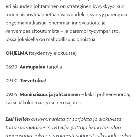
erilaisuuden johtaminen on strateginen kyvykkyys: kun
moninaisuus käännetään vahvuudeksi, syntyy parempaa
ongelmanratkaisua, enemmän innovaatioita ja
vahvempaa sitoutumista – ja parempi työympäristö,
jossa jokaisella on mahdollisuus onnistua.
OHJELMA
(täydentyy elokuussa)
08:30
Aamupalaa
tarjolla
09:00
Tervetuloa!
09:05
Moninaisuus ja johtaminen
– kaksi puheenvuoroa,
kaksi näkökulmaa, yksi perusajatus
Essi Hellén
on kymmenistä tv-sarjoista ja elokuvista
tuttu suomalainen näyttelijä, yrittäjä ja luovan alan
moniosaaja, joka on avoimesti puhunut julkisuudessakin