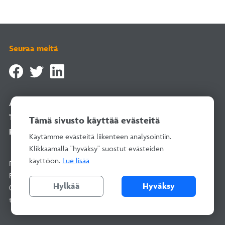
Seuraa meitä
Asiointipalvelu
Tilaa uutiskirje
Tämä sivusto käyttää evästeitä
Rekisteriselosteet
Käytämme evästeitä liikenteen analysointiin.
Klikkaamalla "hyväksy" suostut evästeiden
käyttöön.
Lue lisää
Rakentamisen Laatu RALA ry
Bertel Jungin aukio 1–9, 02600 Espoo
Hylkää
Hyväksy
010 292 2100
(arkisin 8–16)
toimisto@rala.fi