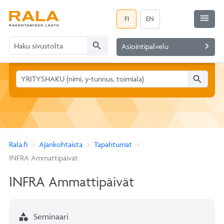
menu
FI
EN
search
navigate_next
Asiointipalvelu
search
Rala.fi
Ajankohtaista
Tapahtumat
INFRA Ammattipäivät
INFRA Ammattipäivät
category
Seminaari