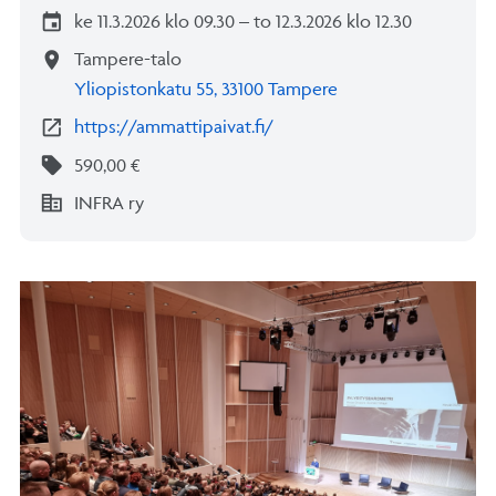
event
ke 11.3.2026 klo 09.30 – to 12.3.2026 klo 12.30
location_on
Tampere-talo
Yliopistonkatu 55, 33100 Tampere
open_in_new
https://ammattipaivat.fi/
sell
590,00 €
corporate_fare
INFRA ry