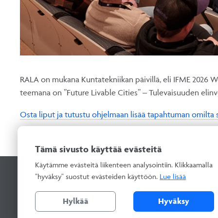
RALA on mukana Kuntatekniikan päivillä, eli IFME 2026 
teemana on ”Future Livable Cities” – Tulevaisuuden elinv
Osta liput ja tutustu ohjelmaan lisää tapahtuman omilta si
Tämä sivusto käyttää evästeitä
Käytämme evästeitä liikenteen analysointiin. Klikkaamalla
"hyväksy" suostut evästeiden käyttöön.
Lue lisää
Seuraa meitä
Asiointipalv
Tilaa uutiski
Hylkää
Hyväksy
Rekisterisel