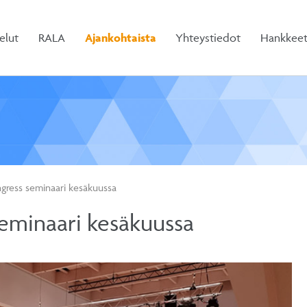
elut
RALA
Ajankohtaista
Yhteystiedot
Hankkee
ress seminaari kesäkuussa
eminaari kesäkuussa