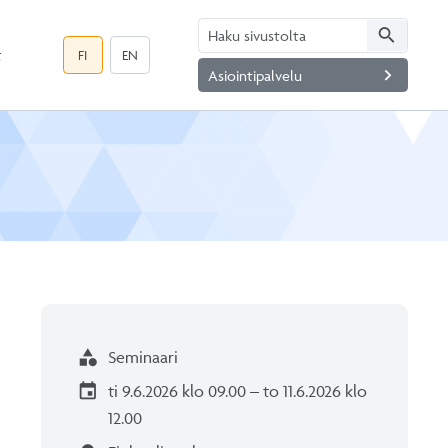
search
t
FI
EN
navigate_next
Asiointipalvelu
category
Seminaari
event
ti 9.6.2026 klo 09.00 – to 11.6.2026 klo
12.00