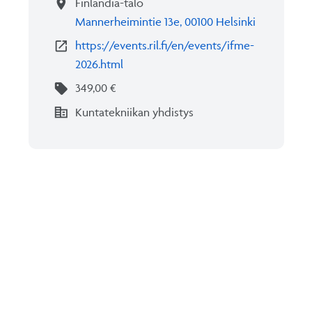
location_on
Finlandia-talo
Mannerheimintie 13e, 00100 Helsinki
open_in_new
https://events.ril.fi/en/events/ifme-
2026.html
sell
349,00 €
corporate_fare
Kuntatekniikan yhdistys