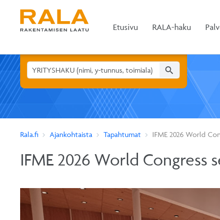
Etusivu
RALA-haku
Palv
search
Rala.fi
Ajankohtaista
Tapahtumat
IFME 2026 World Cong
IFME 2026 World Congress s