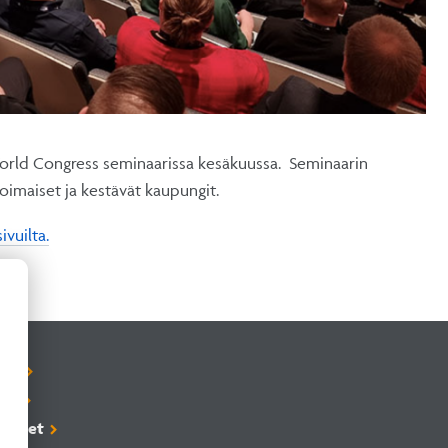
World Congress seminaarissa kesäkuussa. Seminaarin
oimaiset ja kestävät kaupungit.
vuilta.
elu
rje
osteet