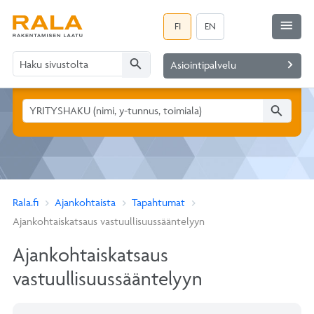
menu
FI
EN
search
navigate_next
Asiointipalvelu
search
Rala.fi
Ajankohtaista
Tapahtumat
Ajankohtaiskatsaus vastuullisuussääntelyyn
Ajankohtaiskatsaus
vastuullisuussääntelyyn