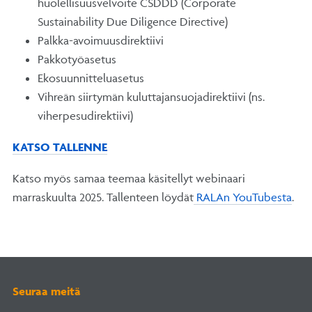
huolellisuusvelvoite CSDDD (Corporate
Sustainability Due Diligence Directive)
Palkka-avoimuusdirektiivi
Pakkotyöasetus
Ekosuunnitteluasetus
Vihreän siirtymän kuluttajansuojadirektiivi (ns.
viherpesudirektiivi)
KATSO TALLENNE
Katso myös samaa teemaa käsitellyt webinaari
marraskuulta 2025. Tallenteen löydät
RALAn YouTubesta
.
Seuraa meitä