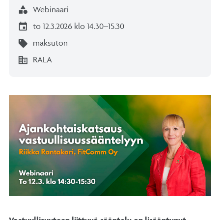
category
Webinaari
event
to 12.3.2026 klo 14.30–15.30
sell
maksuton
corporate_fare
RALA