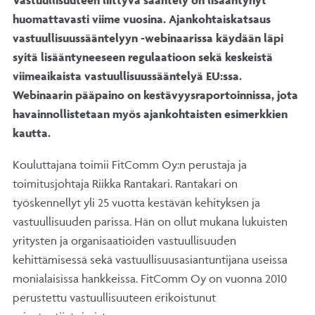
Vastuullisuuteen liittyvä sääntely on lisääntynyt
huomattavasti viime vuosina. Ajankohtaiskatsaus
vastuullisuussääntelyyn -webinaarissa käydään läpi
syitä lisääntyneeseen regulaatioon sekä keskeistä
viimeaikaista vastuullisuussääntelyä EU:ssa.
Webinaarin pääpaino on kestävyysraportoinnissa, jota
havainnollistetaan myös ajankohtaisten esimerkkien
kautta.
Kouluttajana toimii FitComm Oy:n perustaja ja
toimitusjohtaja Riikka Rantakari. Rantakari on
työskennellyt yli 25 vuotta kestävän kehityksen ja
vastuullisuuden parissa. Hän on ollut mukana lukuisten
yritysten ja organisaatioiden vastuullisuuden
kehittämisessä sekä vastuullisuusasiantuntijana useissa
monialaisissa hankkeissa. FitComm Oy on vuonna 2010
perustettu vastuullisuuteen erikoistunut