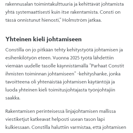
rakennusalan toimintakulttuuria ja kehittävät johtamista
yhtä systemaattisesti kuin itse rakentamista. Consti on
tässä onnistunut hienosti,” Holmström jatkaa.
Yhteinen kieli johtamiseen
Constilla on jo pitkään tehty kehitystyötä johtamisen ja
esihenkilötyön eteen. Vuonna 2025 työtä lähdettiin
viemään uudelle tasolle käynnistämällä ”Parhaat Constit
ihmisten toiminnan johtamiseen” -kehityshanke, jonka
tavoitteena oli yhtenäistää johtamisen käytäntöjä ja
luoda yhteinen kieli toimitusjohtajasta työnjohtajiin
saakka.
Rakentamisen perinteisessä linjajohtamisen mallissa
viestiketjut katkeavat helposti usean tason läpi
kulkiessaan. Constilla haluttiin varmistaa, että johtamisen