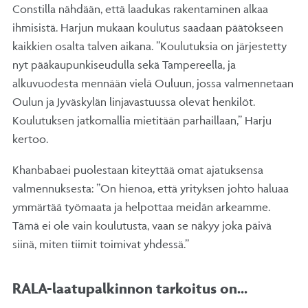
Constilla nähdään, että laadukas rakentaminen alkaa
ihmisistä. Harjun mukaan koulutus saadaan päätökseen
kaikkien osalta talven aikana. ”Koulutuksia on järjestetty
nyt pääkaupunkiseudulla sekä Tampereella, ja
alkuvuodesta mennään vielä Ouluun, jossa valmennetaan
Oulun ja Jyväskylän linjavastuussa olevat henkilöt.
Koulutuksen jatkomallia mietitään parhaillaan,” Harju
kertoo.
Khanbabaei puolestaan kiteyttää omat ajatuksensa
valmennuksesta: ”On hienoa, että yrityksen johto haluaa
ymmärtää työmaata ja helpottaa meidän arkeamme.
Tämä ei ole vain koulutusta, vaan se näkyy joka päivä
siinä, miten tiimit toimivat yhdessä.”
RALA-laatupalkinnon tarkoitus on...