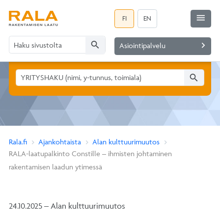
menu
FI
EN
search
navigate_next
Asiointipalvelu
search
Rala.fi
Ajankohtaista
Alan kulttuurimuutos
RALA-laatupalkinto Constille – ihmisten johtaminen
rakentamisen laadun ytimessä
24.10.2025 – Alan kulttuurimuutos