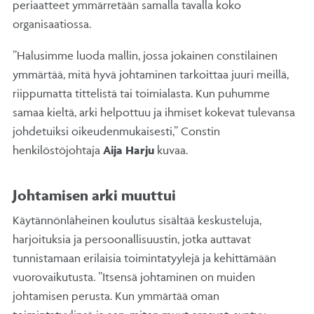
periaatteet ymmärretään samalla tavalla koko
organisaatiossa.
”Halusimme luoda mallin, jossa jokainen constilainen
ymmärtää, mitä hyvä johtaminen tarkoittaa juuri meillä,
riippumatta tittelistä tai toimialasta. Kun puhumme
samaa kieltä, arki helpottuu ja ihmiset kokevat tulevansa
johdetuiksi oikeudenmukaisesti,” Constin
henkilöstöjohtaja
Aija Harju
kuvaa.
Johtamisen arki muuttui
Käytännönläheinen koulutus sisältää keskusteluja,
harjoituksia ja persoonallisuustin, jotka auttavat
tunnistamaan erilaisia toimintatyylejä ja kehittämään
vuorovaikutusta. ”Itsensä johtaminen on muiden
johtamisen perusta. Kun ymmärtää oman