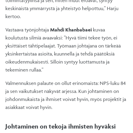
toimintatyylinsä ja sen, miten muut eroavat, syntyy
keskinäistä ymmärrystä ja yhteistyö helpottuu,” Harju
kertoo.
Vastaava työnjohtaja
Mahdi Khanbabaei
kuvaa
koulutusta silmiä avaavaksi: ”Hyvä tiimi tekee työn, ei
yksittäiset tähtipelaajat. Työmaan johtajana on tärkeää
yksinkertaistaa asioita, kuunnella ja tehdä päätöksiä
oikeudenmukaisesti. Silloin syntyy luottamusta ja
tekeminen rullaa.”
Valmennuksen palaute on ollut erinomaista: NPS-luku 84
ja sen vaikutukset näkyvät arjessa. Kun johtaminen on
johdonmukaista ja ihmiset voivat hyvin, myös projektit ja
asiakkaat voivat hyvin.
Johtaminen on tekoja ihmisten hyväksi