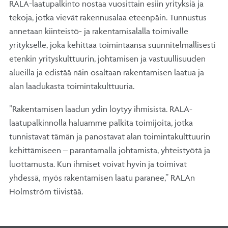
RALA-laatupalkinto nostaa vuosittain esiin yrityksiä ja
tekoja, jotka vievät rakennusalaa eteenpäin. Tunnustus
annetaan kiinteistö- ja rakentamisalalla toimivalle
yritykselle, joka kehittää toimintaansa suunnitelmallisesti
etenkin yrityskulttuurin, johtamisen ja vastuullisuuden
alueilla ja edistää näin osaltaan rakentamisen laatua ja
alan laadukasta toimintakulttuuria.
”Rakentamisen laadun ydin löytyy ihmisistä. RALA-
laatupalkinnolla haluamme palkita toimijoita, jotka
tunnistavat tämän ja panostavat alan toimintakulttuurin
kehittämiseen – parantamalla johtamista, yhteistyötä ja
luottamusta. Kun ihmiset voivat hyvin ja toimivat
yhdessä, myös rakentamisen laatu paranee,” RALAn
Holmström tiivistää.