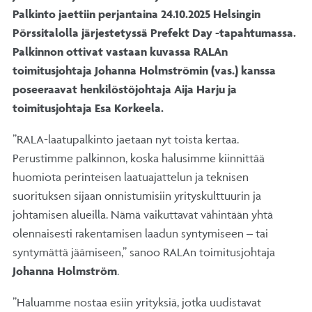
Palkinto jaettiin perjantaina 24.10.2025 Helsingin
Pörssitalolla järjestetyssä Prefekt Day -tapahtumassa.
Palkinnon ottivat vastaan kuvassa RALAn
toimitusjohtaja Johanna Holmströmin (vas.) kanssa
poseeraavat henkilöstöjohtaja Aija Harju ja
toimitusjohtaja Esa Korkeela.
”RALA-laatupalkinto jaetaan nyt toista kertaa.
Perustimme palkinnon, koska halusimme kiinnittää
huomiota perinteisen laatuajattelun ja teknisen
suorituksen sijaan onnistumisiin yrityskulttuurin ja
johtamisen alueilla. Nämä vaikuttavat vähintään yhtä
olennaisesti rakentamisen laadun syntymiseen – tai
syntymättä jäämiseen,” sanoo RALAn toimitusjohtaja
Johanna Holmström
.
”Haluamme nostaa esiin yrityksiä, jotka uudistavat