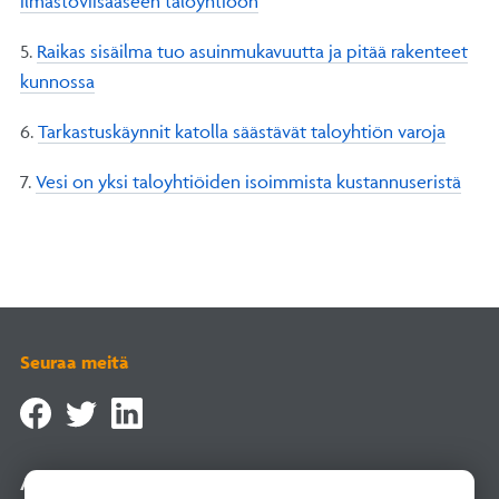
ilmastoviisaaseen taloyhtiöön
5.
Raikas sisäilma tuo asuinmukavuutta ja pitää rakenteet
kunnossa
6.
Tarkastuskäynnit katolla säästävät taloyhtiön varoja
7.
Vesi on yksi taloyhtiöiden isoimmista kustannuseristä
Seuraa meitä
Asiointipalvelu