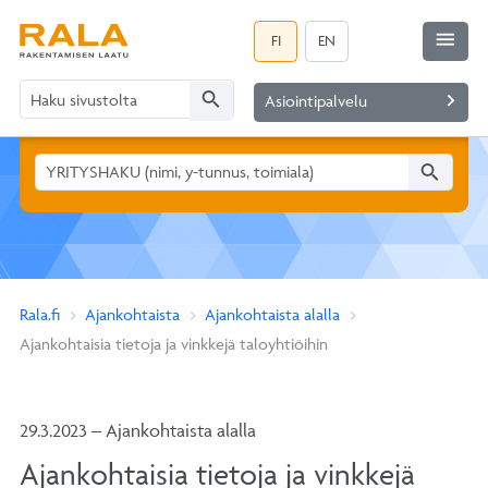
menu
FI
EN
search
navigate_next
Asiointipalvelu
search
Rala.fi
Ajankohtaista
Ajankohtaista alalla
Ajankohtaisia tietoja ja vinkkejä taloyhtiöihin
29.3.2023 – Ajankohtaista alalla
Ajankohtaisia tietoja ja vinkkejä