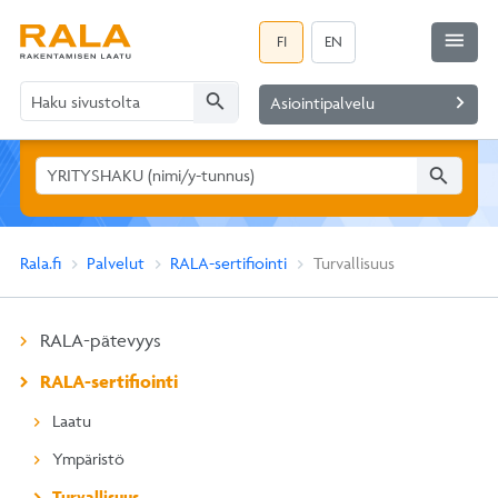
menu
FI
EN
search
navigate_next
Asiointipalvelu
search
Rala.fi
Palvelut
RALA-sertifiointi
Turvallisuus
RALA-pätevyys
RALA-sertifiointi
Laatu
Ympäristö
Turvallisuus