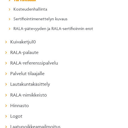
Kosteudenhallinta
Sertifiointimenettelyn kuvaus
RALA-pätevyyden ja RALA-sertifioinnin erot
Kuivaketju10
RALA-palaute
RALA-referenssipalvelu
Palvelut tilaajalle
Lautakuntakäsittely
RALA-nimikkeistö
Hinnasto
Logot
Laatupoikkeamailmoitus