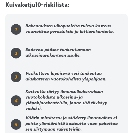
Kuivaketju10-riskilista:
Rakennuksen ulkopuolelta tuleva kosteus
vaurioittaa perustuksia ja lattiarakenteita.
Sadevesi pääsee tunkeutumaan
ulkoseinärakenteen sisälle.
Vesikatteen läpäisevä vesi tunkeutuu
aluskatteen vuotokohdista yläpohjaan.
Kosteutta siirtyy ilmansulkukerroksen
vuotokohdista ulkoseinä- ja
yläpohjarakenteisiin, jonne sitä tiivistyy
vedeksi.
Väärin mitoitettu ja säädetty ilmanvaihto ei
poista ylimääräistä kosteutta vaan pakottaa
sen siirtymään rakenteisiin.