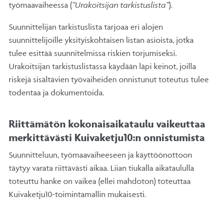
työmaavaiheessa (
”Urakoitsijan tarkistuslista”
).
Suunnittelijan tarkistuslista tarjoaa eri alojen
suunnittelijoille yksityiskohtaisen listan asioista, jotka
tulee esittää suunnitelmissa riskien torjumiseksi.
Urakoitsijan tarkistuslistassa käydään läpi keinot, joilla
riskejä sisältävien työvaiheiden onnistunut toteutus tulee
todentaa ja dokumentoida.
Riittämätön kokonaisaikataulu vaikeuttaa
merkittävästi Kuivaketju10:n onnistumista
Suunnitteluun, työmaavaiheeseen ja käyttöönottoon
täytyy varata riittävästi aikaa. Liian tiukalla aikataululla
toteuttu hanke on vaikea (ellei mahdoton) toteuttaa
Kuivaketju10-toimintamallin mukaisesti.