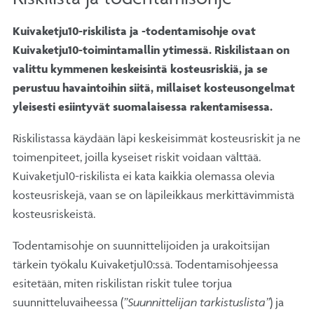
Kuivaketju10-riskilista ja -todentamisohje ovat
Kuivaketju10-toimintamallin ytimessä. Riskilistaan on
valittu kymmenen keskeisintä kosteusriskiä, ja se
perustuu havaintoihin siitä, millaiset kosteusongelmat
yleisesti esiintyvät suomalaisessa rakentamisessa.
Riskilistassa käydään läpi keskeisimmät kosteusriskit ja ne
toimenpiteet, joilla kyseiset riskit voidaan välttää.
Kuivaketju10-riskilista ei kata kaikkia olemassa olevia
kosteusriskejä, vaan se on läpileikkaus merkittävimmistä
kosteusriskeistä.
Todentamisohje on suunnittelijoiden ja urakoitsijan
tärkein työkalu Kuivaketju10:ssä. Todentamisohjeessa
esitetään, miten riskilistan riskit tulee torjua
suunnitteluvaiheessa (
”Suunnittelijan tarkistuslista”
) ja