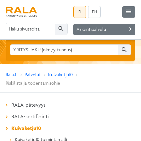
menu
FI
EN
search
navigate_next
Asiointipalvelu
search
Rala.fi
Palvelut
Kuivaketju10
Riskilista ja todentamisohje
RALA-pätevyys
RALA-sertifiointi
Kuivaketju10
Kuivaketju10 toimintamalli