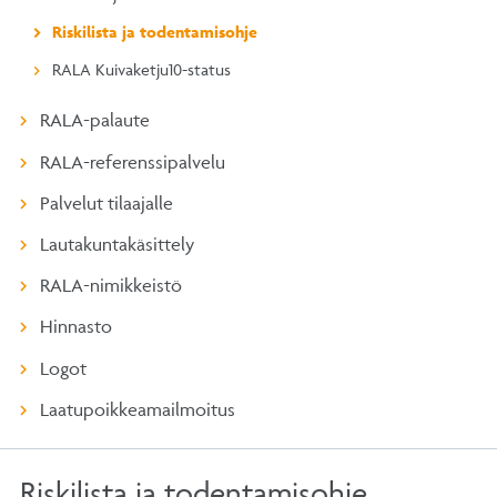
Riskilista ja todentamisohje
RALA Kuivaketju10-status
RALA-palaute
RALA-referenssipalvelu
Palvelut tilaajalle
Lautakuntakäsittely
RALA-nimikkeistö
Hinnasto
Logot
Laatupoikkeamailmoitus
Riskilista ja todentamisohje