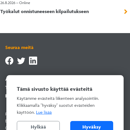
26.8.2026 – Online
Työkalut onnistuneeseen kilpailutukseen
Seuraa meitä
Asiointipalvelu
Tilaa uutiskirje
Tämä sivusto käyttää evästeitä
Rekisteriselosteet
Käytämme evästeitä liikenteen analysointiin.
Klikkaamalla "hyväksy" suostut evästeiden
käyttöön.
Lue lisää
Rakentamisen Laatu RALA ry
Bertel Jungin aukio 1–9, 02600 Espoo
Hylkää
Hyväksy
010 292 2100
(arkisin 8–16)