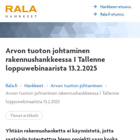
arrow_forward
Hankkeen etusivu
arrow_forward
Rala.fi etusivu
Arvon tuoton johtaminen
rakennushankkeessa I Tallenne
loppuwebinaarista 13.2.2025
Rala.fi
Hankkeet
Arvon tuoton johtaminen
Arvon tuoton johtaminen rakennushankkeessa I Tallenne
loppuwebinaarista 13.2.2025
Yleiset artikkelit
Yhtään rakennushanketta ei käynnistetä, jotta
saataisiin toteutettua hieno projekti vaan koska