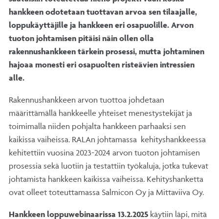
hankkeen odotetaan tuottavan arvoa sen tilaajalle,
loppukäyttäjille ja hankkeen eri osapuolille. Arvon
tuoton johtamisen pitäisi näin ollen olla
rakennushankkeen tärkein prosessi, mutta johtaminen
hajoaa monesti eri osapuolten risteävien intressien
alle.
Rakennushankkeen arvon tuottoa johdetaan
määrittämällä hankkeelle yhteiset menestystekijät ja
toimimalla niiden pohjalta hankkeen parhaaksi sen
kaikissa vaiheissa. RALAn johtamassa kehityshankkeessa
kehitettiin vuosina 2023-2024 arvon tuoton johtamisen
prosessia sekä luotiin ja testattiin työkaluja, jotka tukevat
johtamista hankkeen kaikissa vaiheissa. Kehityshanketta
ovat olleet toteuttamassa Salmicon Oy ja Mittaviiva Oy.
Hankkeen loppuwebinaarissa 13.2.2025
käytiin läpi, mitä