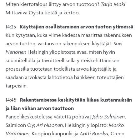
Miten kiertotalous liittyy arvon tuottoon?
Tarja Mäki
Mittaviiva Oy:sta tietää ja kertoo.
14:25
Käyttäjien osallistaminen arvon tuoton ytimessä
Kun kysytään, kuka viime kädessä määrittää rakennuksen
arvon tuoton, vastaus on rakennuksen käyttäjät.
Suvi
Nenonen
Helsingin yliopistosta avaa, miten hyvin
suunnitellulla ja tavoitteellisella yhteiskehittämisen
prosessilla tuotetaan todellista arvoa käyttäjille ja
saadaan arvokasta lähtötietoa hankkeen toteuttajien
tarpeisiin.
14:45
Rakentamisessa keskitytään liikaa kustannuksiin
ja liian vähän arvon tuottoon
Paneelikeskustelussa väitettä pohtivat
Juha Salminen
,
Salmicon Oy;
Ari Nisonen
, Helsingin yliopisto;
Marko
Väätäinen
, Kuopion kaupunki; ja
Antti Ruuska,
Green