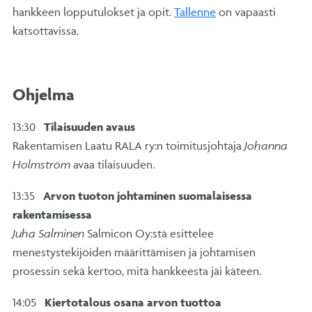
hankkeen lopputulokset ja opit.
Tallenne
on vapaasti
katsottavissa.
Ohjelma
13:30
Tilaisuuden avaus
Rakentamisen Laatu RALA ry:n toimitusjohtaja
Johanna
Holmström
avaa tilaisuuden.
13:35
Arvon tuoton johtaminen suomalaisessa
rakentamisessa
Juha Salminen
Salmicon Oy:stä esittelee
menestystekijöiden määrittämisen ja johtamisen
prosessin sekä kertoo, mitä hankkeesta jäi käteen.
14:05
Kiertotalous osana arvon tuottoa