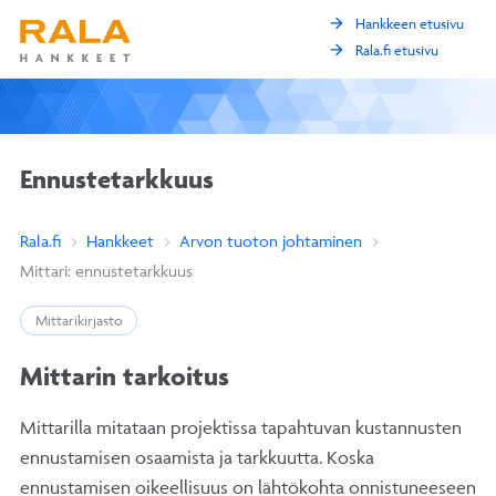
arrow_forward
Hankkeen etusivu
arrow_forward
Rala.fi etusivu
Ennustetarkkuus
Rala.fi
Hankkeet
Arvon tuoton johtaminen
Mittari: ennustetarkkuus
Mittarikirjasto
Mittarin tarkoitus
Mittarilla mitataan projektissa tapahtuvan kustannusten
ennustamisen osaamista ja tarkkuutta. Koska
ennustamisen oikeellisuus on lähtökohta onnistuneeseen