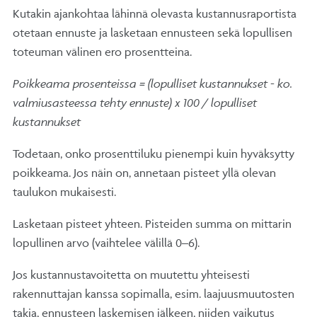
Kutakin ajankohtaa lähinnä olevasta kustannusraportista
otetaan ennuste ja lasketaan ennusteen sekä lopullisen
toteuman välinen ero prosentteina.
Poikkeama prosenteissa = (lopulliset kustannukset - ko.
valmiusasteessa tehty ennuste) x 100 / lopulliset
kustannukset
Todetaan, onko prosenttiluku pienempi kuin hyväksytty
poikkeama. Jos näin on, annetaan pisteet yllä olevan
taulukon mukaisesti.
Lasketaan pisteet yhteen. Pisteiden summa on mittarin
lopullinen arvo (vaihtelee välillä 0–6).
Jos kustannustavoitetta on muutettu yhteisesti
rakennuttajan kanssa sopimalla, esim. laajuusmuutosten
takia, ennusteen laskemisen jälkeen, niiden vaikutus