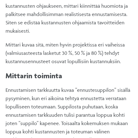
kustannusten ohjaukseen, mittari kiinnittää huomiota ja
palkitsee mahdollisimman realistisesta ennustamisesta.
Siten se edistää kustannusten ohjaamista tavoitteiden
mukaisesti.
Mittari kuvaa sitä, miten hyvin projektissa eri vaiheissa
(valmiusasteesta lasketut 30 %, 50 % ja 80 %) tehdyt
kustannusennusteet osuvat lopullisiin kustannuksiin.
Mittarin toiminta
Ennustamisen tarkkuutta kuvaa ”ennustesuppilon” sisällä
pysyminen, kun eri aikoina tehtyä ennustetta verrataan
lopulliseen toteumaan. Suppilosta puhutaan, koska
ennustamisen tarkkuuden tulisi parantua loppua kohti
joten ”suppilo” kapenee. Toisaalta kokemuksen mukaan
loppua kohti kustannusten ja toteuman välinen