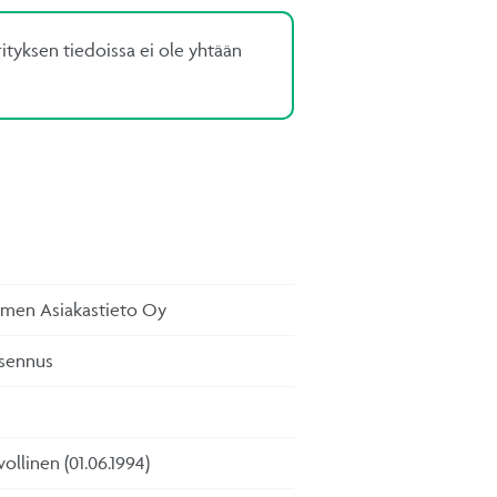
ityksen tiedoissa ei ole yhtään
uomen Asiakastieto Oy
asennus
ollinen (01.06.1994)