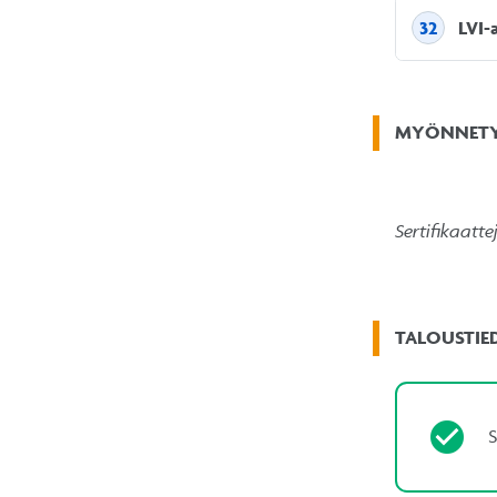
LVI-
32
MYÖNNETYT
Sertifikaatte
TALOUSTIE
S