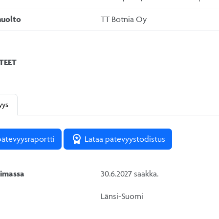
huolto
TT Botnia Oy
TEET
yys
workspace_premium
pätevyysraportti
Lataa pätevyystodistus
oimassa
30.6.2027
saakka.
Länsi-Suomi