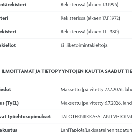
ntärekisteri
Rekisterissä (alkaen 1.3.1995)
teri
Rekisterissä (alkaen 17.11.1972)
ekisteri
Rekisterissä (alkaen 1.11.1980)
akiellot
Ei liiketoimintakieltoja
 ILMOITTAMAT JA TIETOPYYNTÖJEN KAUTTA SAADUT TI
iedot
Maksettu (päivitetty 27.7.2026, läh
us (TyEL)
Maksettu (päivitetty 6.7.2026, läh
vat työehtosopimukset
TALOTEKNIIKKA-ALAN LVI-TOI
akuutus
LähiTapiola(Lakisääteinen tapatu