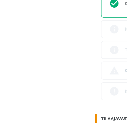
K
K
T
K
K
TILAAJAVA