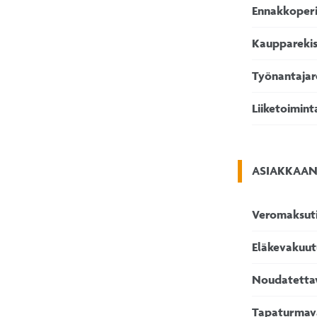
Ennakkoperi
Kaupparekis
Työnantajar
Liiketoimint
ASIAKKAAN
Veromaksut
Eläkevakuut
Noudatetta
Tapaturmav