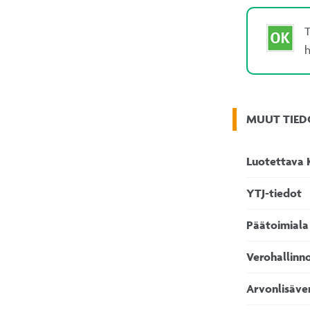
T
h
MUUT TIED
Luotettava 
YTJ-tiedot
Päätoimiala
Verohallinn
Arvonlisäve