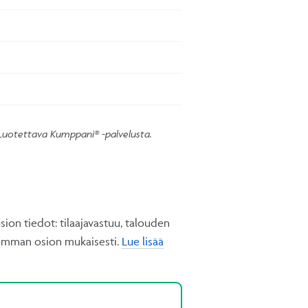
 Luotettava Kumppani® -palvelusta.
ion tiedot: tilaajavastuu, talouden
koimman osion mukaisesti.
Lue lisää