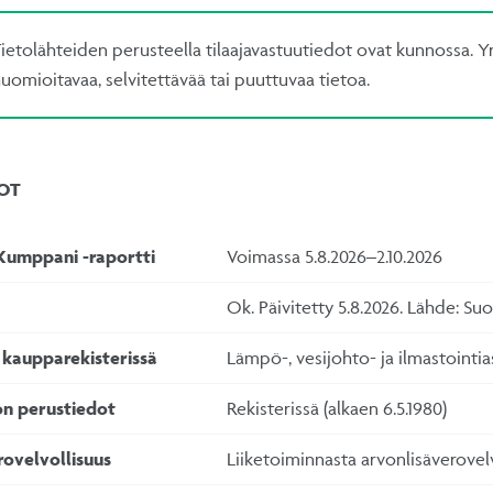
ietolähteiden perusteella tilaajavastuutiedot ovat kunnossa. Yr
uomioitavaa, selvitettävää tai puuttuvaa tietoa.
OT
Kumppani -raportti
Voimassa 5.8.2026–2.10.2026
Ok. Päivitetty 5.8.2026. Lähde: S
 kaupparekisterissä
Lämpö-, vesijohto- ja ilmastointi
on perustiedot
Rekisterissä (alkaen 6.5.1980)
rovelvollisuus
Liiketoiminnasta arvonlisäverovelv