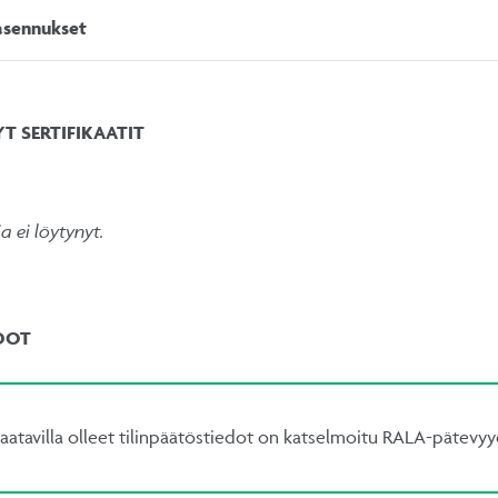
asennukset
 SERTIFIKAATIT
ja ei löytynyt.
DOT
aatavilla olleet tilinpäätöstiedot on katselmoitu RALA-pätevy