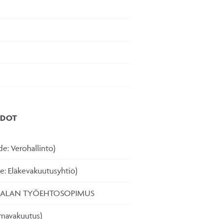
EDOT
de: Verohallinto)
de: Eläkevakuutusyhtiö)
MIALAN TYÖEHTOSOPIMUS
rmavakuutus)