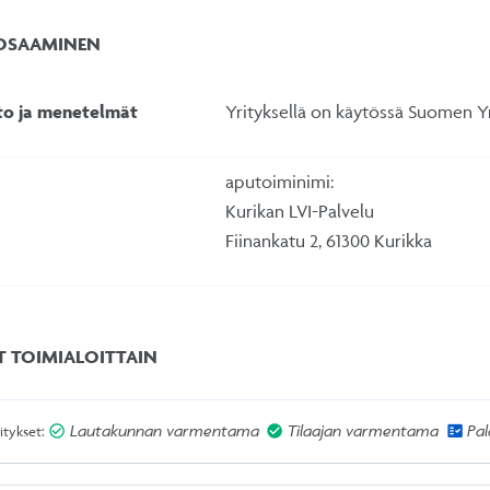
 OSAAMINEN
sto ja menetelmät
Yrityksellä on käytössä Suomen Yri
aputoiminimi:
Kurikan LVI-Palvelu
Fiinankatu 2, 61300 Kurikka
T TOIMIALOITTAIN
Lautakunnan varmentama
Tilaajan varmentama
Pa
itykset: