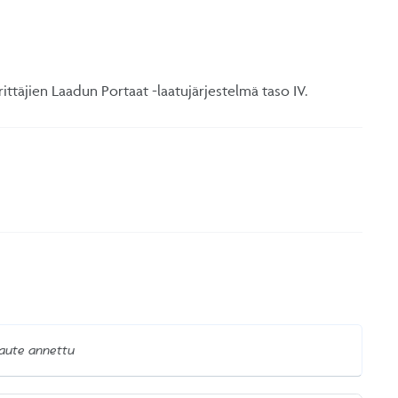
ttäjien Laadun Portaat -laatujärjestelmä taso IV.
laute annettu