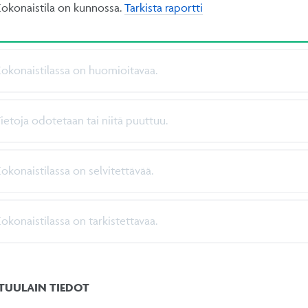
okonaistila on kunnossa.
Tarkista raportti
okonaistilassa on huomioitavaa.
ietoja odotetaan tai niitä puuttuu.
okonaistilassa on selvitettävää.
okonaistilassa on tarkistettavaa.
STUULAIN TIEDOT