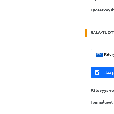
Työterveys
RALA-TUOT
Pätev
description
Lataa 
Pätevyys v
Toimialueet