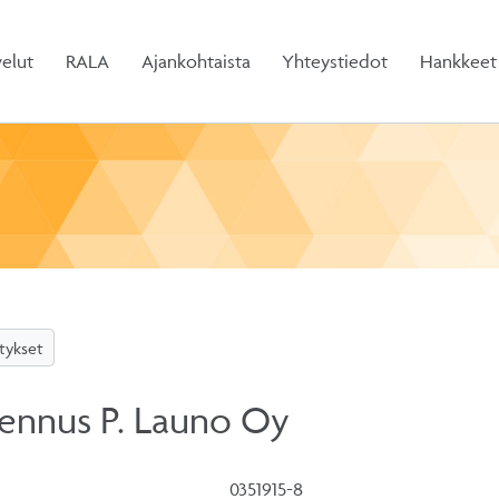
velut
RALA
Ajankohtaista
Yhteystiedot
Hankkeet
itykset
sennus P. Launo Oy
0351915-8