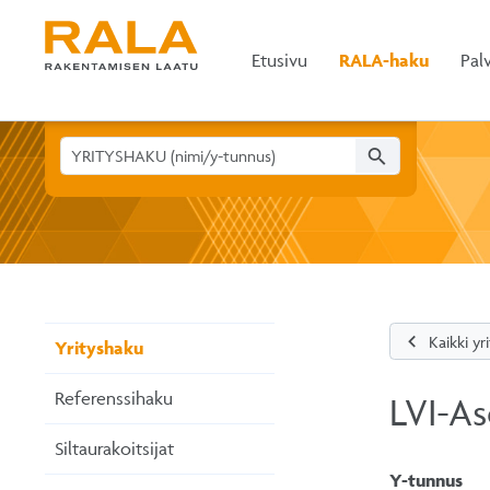
Etusivu
RALA-haku
Pal
search
chevron_left
Kaikki yr
Yrityshaku
Referenssihaku
LVI-A
Siltaurakoitsijat
Y-tunnus