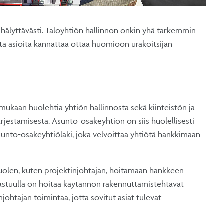
 hälyttävästi. Taloyhtiön hallinnon onkin yhä tarkemmin
tä asioita kannattaa ottaa huomioon urakoitsijan
mukaan huolehtia yhtiön hallinnosta sekä kiinteistön ja
jestämisestä. Asunto-osakeyhtiön on siis huolellisesti
sunto-osakeyhtiölaki, joka velvoittaa yhtiötä hankkimaan
uolen, kuten projektinjohtajan, hoitamaan hankkeen
vastuulla on hoitaa käytännön rakennuttamistehtävät
johtajan toimintaa, jotta sovitut asiat tulevat