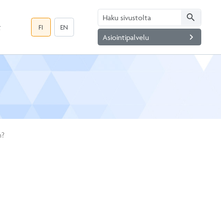
search
t
FI
EN
navigate_next
Asiointipalvelu
n?