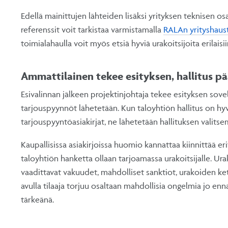
Edellä mainittujen lähteiden lisäksi yrityksen teknisen os
referenssit voit tarkistaa varmistamalla
RALAn yrityshaus
toimialahaulla voit myös etsiä hyviä urakoitsijoita erilaisi
Ammattilainen tekee esityksen, hallitus p
Esivalinnan jälkeen projektinjohtaja tekee esityksen soveltuv
tarjouspyynnöt lähetetään. Kun taloyhtiön hallitus on hy
tarjouspyyntöasiakirjat, ne lähetetään hallituksen valitsemi
Kaupallisissa asiakirjoissa huomio kannattaa kiinnittää er
taloyhtiön hanketta ollaan tarjoamassa urakoitsijalle. U
vaadittavat vakuudet, mahdolliset sanktiot, urakoiden ke
avulla tilaaja torjuu osaltaan mahdollisia ongelmia jo enna
tärkeänä.