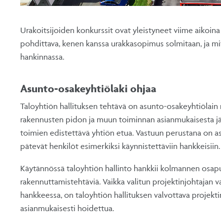
Urakoitsijoiden konkurssit ovat yleistyneet viime aikoina
pohdittava, kenen kanssa urakkasopimus solmitaan, ja mi
hankinnassa.
Asunto-osakeyhtiölaki ohjaa
Taloyhtiön hallituksen tehtävä on asunto-osakeyhtiölain 
rakennusten pidon ja muun toiminnan asianmukaisesta jär
toimien edistettävä yhtiön etua. Vastuun perustana on a
pätevät henkilöt esimerkiksi käynnistettäviin hankkeisiin.
Käytännössä taloyhtiön hallinto hankkii kolmannen osap
rakennuttamistehtäviä. Vaikka valitun projektinjohtajan 
hankkeessa, on taloyhtiön hallituksen valvottava projektin
asianmukaisesti hoidettua.