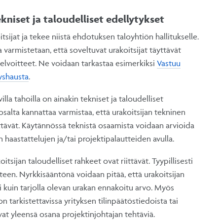
kniset ja taloudelliset edellytykset
sijat ja tekee niistä ehdotuksen taloyhtiön hallitukselle.
a varmistetaan, että soveltuvat urakoitsijat täyttävät
 velvoitteet. Ne voidaan tarkastaa esimerkiksi
Vastuu
yshausta
.
lla tahoilla on ainakin tekniset ja taloudelliset
salta kannattaa varmistaa, että urakoitsijan tekninen
ittävät. Käytännössä teknistä osaamista voidaan arvioida
n haastattelujen ja/tai projektipalautteiden avulla.
tsijan taloudelliset rahkeet ovat riittävät. Tyypillisesti
uteen. Nyrkkisääntönä voidaan pitää, että urakoitsijan
pi kuin tarjolla olevan urakan ennakoitu arvo. Myös
n tarkistettavissa yrityksen tilinpäätöstiedoista tai
at yleensä osana projektinjohtajan tehtäviä.