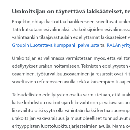
Urakoitsijan on täytettävä lakisääteiset, te
Projektinjohtaja kartoittaa hankkeeseen soveltuvat urakoit
Tätä kutsutaan esivalinnaksi. Urakoitsijoiden esivalinnass
vähintäänkin tilaajavastuulain edellyttämät lakisääteiset
Groupin Luotettava Kumppani -palvelusta
tai
RALAn yrit
Urakoitsijan esivalinnassa varmistetaan myös, että valittavi
edellytykset urakan hoitamiseen. Teknisten edellytysten o
osaaminen, työturvallisuusosaaminen ja resurssit ovat ri
soveltuvien referenssien avulla sekä aikaisempien tilaajie
Taloudellisten edellytysten osalta varmistetaan, että urakoi
katse kohdistuu urakoitsijan liikevaihtoon ja vakavaraisu
liikevaihto olisi syytä olla vähintään kaksi kertaa suurem
urakoitsijan vakavaraisuus ja muut oleelliset tunnusluvut o
erityyppisten luottoluokitusjärjestelmien avulla. Nämä ov