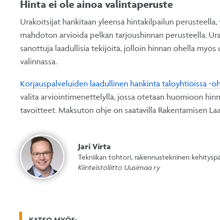
Hinta ei ole ainoa valintaperuste
Urakoitsijat hankitaan yleensä hintakilpailun perusteella,
mahdoton arvioida pelkän tarjoushinnan perusteella. Ur
sanottuja laadullisia tekijöitä, jolloin hinnan ohella my
valinnassa.
Korjauspalveluiden laadullinen hankinta taloyhtiöissä -o
valita arviointimenettelyllä, jossa otetaan huomioon hinn
tavoitteet. Maksuton ohje on saatavilla Rakentamisen Laa
Jari Virta
Tekniikan tohtori, rakennustekninen kehityspä
Kiinteistöliitto Uusimaa ry
KATSO MYÖS: