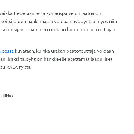
 vaikka tiedetään, että korjauspalvelun laatua on
akoitsijoiden hankinnassa voidaan hyödyntää myös niin
ös urakoitsijan osaaminen otetaan huomioon urakoitsijan
hjeessa
kuvataan, kuinka urakan päätoteuttaja voidaan
an lisäksi taloyhtiön hankkeelle asettamat laadulliset
tu RALA ry:stä.
ällikkö