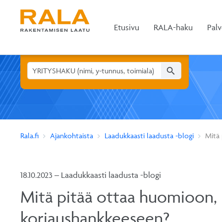
Etusivu
RALA-haku
Palv
search
Rala.fi
Ajankohtaista
Laadukkaasti laadusta -blogi
Mitä 
18.10.2023 – Laadukkaasti laadusta -blogi
Mitä pitää ottaa huomioon, k
korjaushankkeeseen?