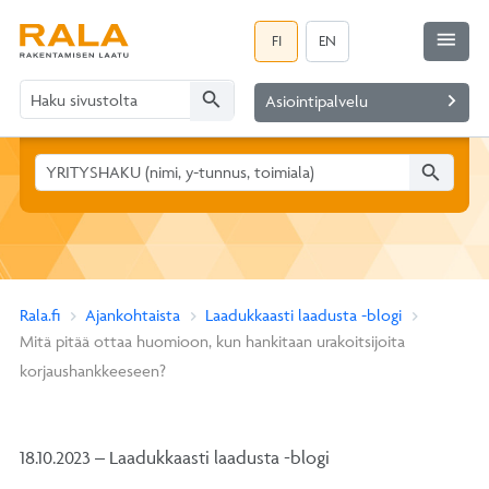
menu
FI
EN
search
navigate_next
Asiointipalvelu
search
Rala.fi
Ajankohtaista
Laadukkaasti laadusta -blogi
Mitä pitää ottaa huomioon, kun hankitaan urakoitsijoita
korjaushankkeeseen?
18.10.2023 – Laadukkaasti laadusta -blogi