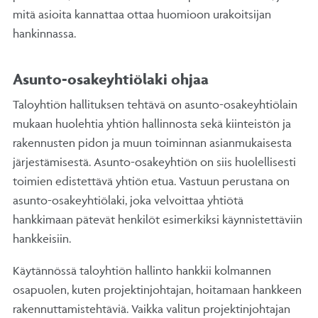
mitä asioita kannattaa ottaa huomioon urakoitsijan
hankinnassa.
Asunto-osakeyhtiölaki ohjaa
Taloyhtiön hallituksen tehtävä on asunto-osakeyhtiölain
mukaan huolehtia yhtiön hallinnosta sekä kiinteistön ja
rakennusten pidon ja muun toiminnan asianmukaisesta
järjestämisestä. Asunto-osakeyhtiön on siis huolellisesti
toimien edistettävä yhtiön etua. Vastuun perustana on
asunto-osakeyhtiölaki, joka velvoittaa yhtiötä
hankkimaan pätevät henkilöt esimerkiksi käynnistettäviin
hankkeisiin.
Käytännössä taloyhtiön hallinto hankkii kolmannen
osapuolen, kuten projektinjohtajan, hoitamaan hankkeen
rakennuttamistehtäviä. Vaikka valitun projektinjohtajan