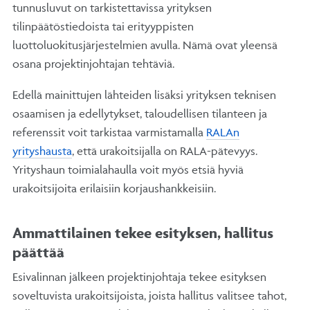
tunnusluvut on tarkistettavissa yrityksen
tilinpäätöstiedoista tai erityyppisten
luottoluokitusjärjestelmien avulla. Nämä ovat yleensä
osana projektinjohtajan tehtäviä.
Edellä mainittujen lähteiden lisäksi yrityksen teknisen
osaamisen ja edellytykset, taloudellisen tilanteen ja
referenssit voit tarkistaa varmistamalla
RALAn
yrityshausta
, että urakoitsijalla on RALA-pätevyys.
Yrityshaun toimialahaulla voit myös etsiä hyviä
urakoitsijoita erilaisiin korjaushankkeisiin.
Ammattilainen tekee esityksen, hallitus
päättää
Esivalinnan jälkeen projektinjohtaja tekee esityksen
soveltuvista urakoitsijoista, joista hallitus valitsee tahot,