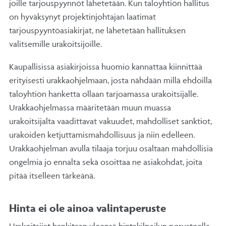
joille tarjouspyynnöt lähetetään. Kun taloyhtiön hallitus
on hyväksynyt projektinjohtajan laatimat
tarjouspyyntöasiakirjat, ne lähetetään hallituksen
valitsemille urakoitsijoille.
Kaupallisissa asiakirjoissa huomio kannattaa kiinnittää
erityisesti urakkaohjelmaan, josta nähdään millä ehdoilla
taloyhtiön hanketta ollaan tarjoamassa urakoitsijalle.
Urakkaohjelmassa määritetään muun muassa
urakoitsijalta vaadittavat vakuudet, mahdolliset sanktiot,
urakoiden ketjuttamismahdollisuus ja niin edelleen.
Urakkaohjelman avulla tilaaja torjuu osaltaan mahdollisia
ongelmia jo ennalta sekä osoittaa ne asiakohdat, joita
pitää itselleen tärkeänä.
Hinta ei ole ainoa valintaperuste