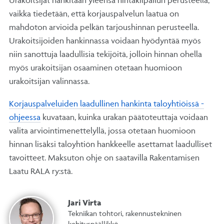
Urakoitsijat hankitaan yleensä hintakilpailun perusteella,
vaikka tiedetään, että korjauspalvelun laatua on
mahdoton arvioida pelkän tarjoushinnan perusteella.
Urakoitsijoiden hankinnassa voidaan hyödyntää myös
niin sanottuja laadullisia tekijöitä, jolloin hinnan ohella
myös urakoitsijan osaaminen otetaan huomioon
urakoitsijan valinnassa.
Korjauspalveluiden laadullinen hankinta taloyhtiöissä -
ohjeessa
kuvataan, kuinka urakan päätoteuttaja voidaan
valita arviointimenettelyllä, jossa otetaan huomioon
hinnan lisäksi taloyhtiön hankkeelle asettamat laadulliset
tavoitteet. Maksuton ohje on saatavilla Rakentamisen
Laatu RALA ry:stä.
Jari Virta
Tekniikan tohtori, rakennustekninen
kehityspäällikkö