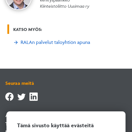
Kiinteistöliitto Uusimaa ry
KATSO MYÖS:
RALAn palvelut taloyhtiön apuna
Seuraa meitä
Asiointipalvelu
Tilaa uutiskirje
Tämä sivusto käyttää evästeitä