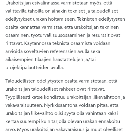
Urakoitsijan esivalinnassa varmistetaan myös, että
valittavilla tahoilla on ainakin tekniset ja taloudelliset
edellytykset urakan hoitamiseen. Teknisten edellytysten
osalta kannattaa varmistaa, että urakoitsijan tekninen
osaaminen, työturvallisuusosaaminen ja resurssit ovat
riittävät. Käytännössä teknistä osaamista voidaan
arvioida soveltuvien referenssien avulla sekä
aikaisempien tilaajien haastattelujen ja/tai
projektipalautteiden avulla.
Taloudellisten edellytysten osalta varmistetaan, että
urakoitsijan taloudelliset rahkeet ovat riittävät.
Tyypillisesti katse kohdistuu urakoitsijan liikevaihtoon ja
vakavaraisuuteen. Nyrkkisääntönä voidaan pitää, että
urakoitsijan liikevaihto olisi syytä olla vähintään kaksi
kertaa suurempi kuin tarjolla olevan urakan ennakoitu
arvo. Myös urakoitsijan vakavaraisuus ja muut oleelliset