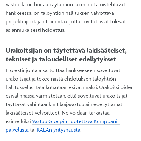
vastuulla on hoitaa käytännön rakennuttamistehtävät
hankkeessa, on taloyhtiön hallituksen valvottava
projektinjohtajan toimintaa, jotta sovitut asiat tulevat
asianmukaisesti hoidettua.
Urakoitsijan on täytettävä lakisääteiset,
tekniset ja taloudelliset edellytykset
Projektinjohtaja kartoittaa hankkeeseen soveltuvat
urakoitsijat ja tekee niistä ehdotuksen taloyhtiön
hallitukselle. Tätä kutsutaan esivalinnaksi. Urakoitsijoiden
esivalinnassa varmistetaan, että soveltuvat urakoitsijat
täyttävät vähintäänkin tilaajavastuulain edellyttämät
lakisääteiset velvoitteet. Ne voidaan tarkastaa
esimerkiksi
Vastuu Groupin Luotettava Kumppani -
palvelusta
tai
RALAn yrityshausta
.