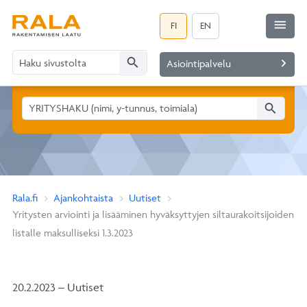
menu
FI
EN
search
navigate_next
Asiointipalvelu
search
Rala.fi
Ajankohtaista
Uutiset
Yritysten arviointi ja lisääminen hyväksyttyjen siltaurakoitsijoiden
listalle maksulliseksi 1.3.2023
20.2.2023 – Uutiset