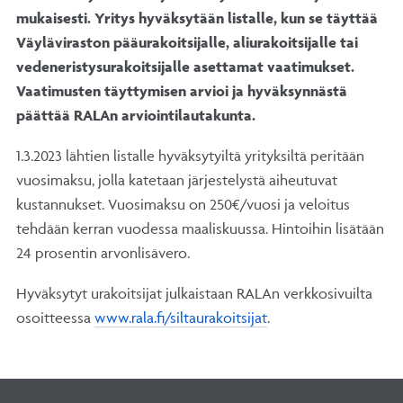
mukaisesti. Yritys hyväksytään listalle, kun se täyttää
Väyläviraston pääurakoitsijalle, aliurakoitsijalle tai
vedeneristysurakoitsijalle asettamat vaatimukset.
Vaatimusten täyttymisen arvioi ja hyväksynnästä
päättää RALAn arviointilautakunta.
1.3.2023 lähtien listalle hyväksytyiltä yrityksiltä peritään
vuosimaksu, jolla katetaan järjestelystä aiheutuvat
kustannukset. Vuosimaksu on 250€/vuosi ja veloitus
tehdään kerran vuodessa maaliskuussa. Hintoihin lisätään
24 prosentin arvonlisävero.
Hyväksytyt urakoitsijat julkaistaan RALAn verkkosivuilta
osoitteessa
www.rala.fi/siltaurakoitsijat
.