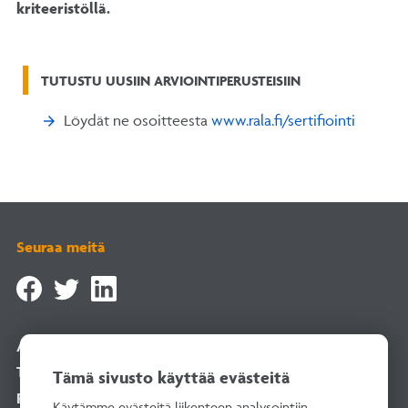
kriteeristöllä.
TUTUSTU UUSIIN ARVIOINTIPERUSTEISIIN
Löydät ne osoitteesta
www.rala.fi/sertifiointi
Seuraa meitä
Asiointipalvelu
Tilaa uutiskirje
Tämä sivusto käyttää evästeitä
Rekisteriselosteet
Käytämme evästeitä liikenteen analysointiin.