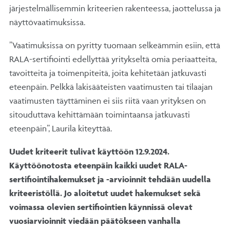
järjestelmällisemmin kriteerien rakenteessa, jaottelussa ja
näyttövaatimuksissa.
”Vaatimuksissa on pyritty tuomaan selkeämmin esiin, että
RALA-sertifiointi edellyttää yritykseltä omia periaatteita,
tavoitteita ja toimenpiteitä, joita kehitetään jatkuvasti
eteenpäin. Pelkkä lakisääteisten vaatimusten tai tilaajan
vaatimusten täyttäminen ei siis riitä vaan yrityksen on
sitouduttava kehittämään toimintaansa jatkuvasti
eteenpäin”, Laurila kiteyttää.
Uudet kriteerit tulivat käyttöön 12.9.2024.
Käyttöönotosta eteenpäin kaikki uudet RALA-
sertifiointihakemukset ja -arvioinnit tehdään uudella
kriteeristöllä. Jo aloitetut uudet hakemukset sekä
voimassa olevien sertifiointien käynnissä olevat
vuosiarvioinnit viedään päätökseen vanhalla