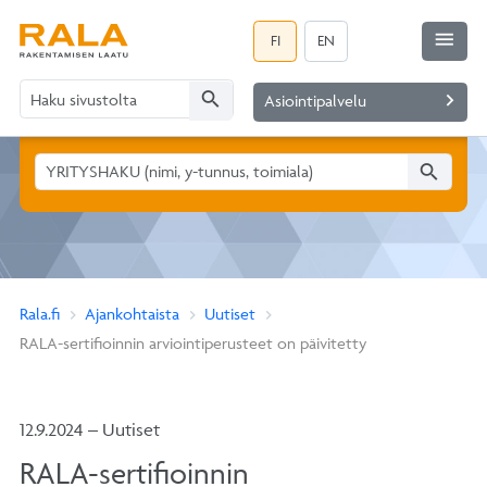
menu
FI
EN
search
navigate_next
Asiointipalvelu
search
Rala.fi
Ajankohtaista
Uutiset
RALA-sertifioinnin arviointiperusteet on päivitetty
12.9.2024 – Uutiset
RALA-sertifioinnin