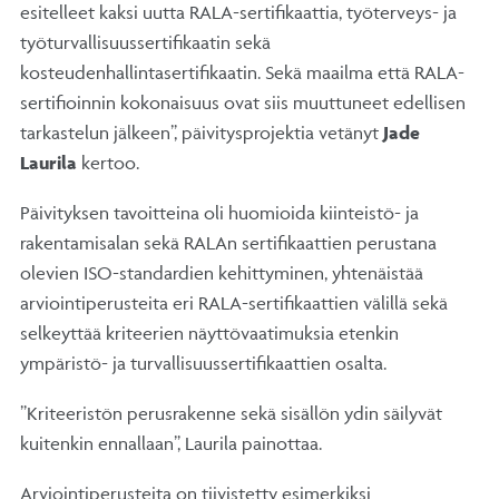
esitelleet kaksi uutta RALA-sertifikaattia, työterveys- ja
työturvallisuussertifikaatin sekä
kosteudenhallintasertifikaatin. Sekä maailma että RALA-
sertifioinnin kokonaisuus ovat siis muuttuneet edellisen
tarkastelun jälkeen”, päivitysprojektia vetänyt
Jade
Laurila
kertoo.
Päivityksen tavoitteina oli huomioida kiinteistö- ja
rakentamisalan sekä RALAn sertifikaattien perustana
olevien ISO-standardien kehittyminen, yhtenäistää
arviointiperusteita eri RALA-sertifikaattien välillä sekä
selkeyttää kriteerien näyttövaatimuksia etenkin
ympäristö- ja turvallisuussertifikaattien osalta.
”Kriteeristön perusrakenne sekä sisällön ydin säilyvät
kuitenkin ennallaan”, Laurila painottaa.
Arviointiperusteita on tiivistetty esimerkiksi