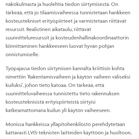
näkökulmasta ja huolehtia tiedon siirtymisestä. On
tärkeää, että jo tilaamisvaiheessa tunnistetaan hankkeen
kosteustekniset erityispiirteet ja varmistetaan riittävät
resurssit. Realistinen aikataulu, riittävät
suunnitteluresurssit ja kosteudenhallinakoordinaattorin
kiinnittäminen hankkeeseen luovat hyvän pohjan
onnistumiselle.
Työpajassa tiedon siirtymisen kannalta kriittisin kohta
nimettiin 'Rakentamisvaiheen ja käytön vaiheen väliseksi
kuiluksi', johon tieto katoaa. On tärkeää, että
suunnitteluvaiheessa tunnistettu tieto rakennuksen
kosteusteknisistä erityispiirteistä siirtyisi
katkeamattomana kuilun yli käytön vaiheeseen.
Monissa hankkeissa ylläpitohenkilöstö perehdytetään
kattavasti LVIS-teknisten laitteiden käyttöön ja huoltoon,