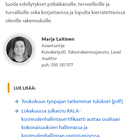
luoda edellytykset pitkäikäiselle, terveellisille ja
turvallisille sekä korjattavissa ja lopulta kierrätettävissä
oleville rakennuksille.
Marja Laitinen
Asiantuntija
Kuivaketju10, Talonrakennusjaosto, Lead
Auditor
puh. 050 310 1177
LUE LISÄÄ:
Toukokuun työpajan tarkemmat tulokset (pdf)
Lokakuussa julkaistu RALA-
kosteudenhallintasertifikaatti auttaa osaltaan
kokonaisuuksien hallinnassa ja
kosteudenhallinnan onnistumisessa