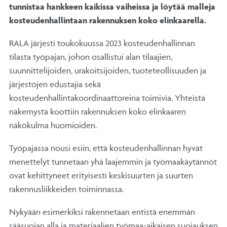
tunnistaa hankkeen kaikissa vaiheissa ja löytää malleja
kosteudenhallintaan rakennuksen koko elinkaarella.
RALA järjesti toukokuussa 2023 kosteudenhallinnan
tilasta työpajan, johon osallistui alan tilaajien,
suunnittelijoiden, urakoitsijoiden, tuoteteollisuuden ja
järjestöjen edustajia sekä
kosteudenhallintakoordinaattoreina toimivia. Yhteistä
näkemystä koottiin rakennuksen koko elinkaaren
näkökulma huomioiden.
Työpajassa nousi esiin, että kosteudenhallinnan hyvät
menettelyt tunnetaan yhä laajemmin ja työmaakäytännöt
ovat kehittyneet erityisesti keskisuurten ja suurten
rakennusliikkeiden toiminnassa.
Nykyään esimerkiksi rakennetaan entistä enemmän
sääsuojan alla ja materiaalien työmaa-aikaisen suojauksen