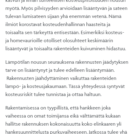
kasvun ja ilman suhteellisen kosteuspitoisuuden nousun
myötä. Myös pilvisyyden arvioidaan lisääntyvän ja sateen
tulevan lumisateen sijaan yhä enemmän vetenä. Nämä
ilmiöt korostavat kosteudenhallinnan haasteita ja
toisaalta sen tärkeyttä entisestään. Esimerkiksi kosteus-
ja homevaurioille otolliset olosuhteet keskimäärin
lisääntyvät ja toisaalta rakenteiden kuivuminen hidastuu.
Lämpötilan nousun seurauksena rakennusten jäädytyksen
tarve on lisääntynyt ja tulee edelleen lisääntymään.
Rakennusten jäähdyttäminen vaikuttaa rakenteiden
lämpö- ja kosteusjakaumaan. Tässä yhteydessä syntyvät
kosteusriskit tulee tunnistaa ja ottaa haltuun.
Rakentamisessa on tyypillistä, että hankkeen joka
vaiheessa on omat toimijansa eikä välttämättä kukaan
hallitse rakennuksen kokonaisuutta koko elinkaaren yli
hankesuunnittelusta purkuvaiheeseen. Jatkossa tulee yhä