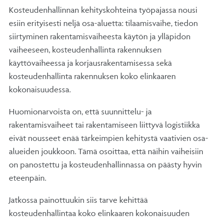
Kosteudenhallinnan kehityskohteina työpajassa nousi
esiin erityisesti neljä osa-aluetta: tilaamisvaihe, tiedon
siirtyminen rakentamisvaiheesta käytön ja ylläpidon
vaiheeseen, kosteudenhallinta rakennuksen
käyttövaiheessa ja korjausrakentamisessa sekä
kosteudenhallinta rakennuksen koko elinkaaren
kokonaisuudessa.
Huomionarvoista on, että suunnittelu- ja
rakentamisvaiheet tai rakentamiseen liittyvä logistiikka
eivät nousseet enää tärkeimpien kehitystä vaativien osa-
alueiden joukkoon. Tämä osoittaa, että näihin vaiheisiin
on panostettu ja kosteudenhallinnassa on päästy hyvin
eteenpäin.
Jatkossa painottuukin siis tarve kehittää
kosteudenhallintaa koko elinkaaren kokonaisuuden