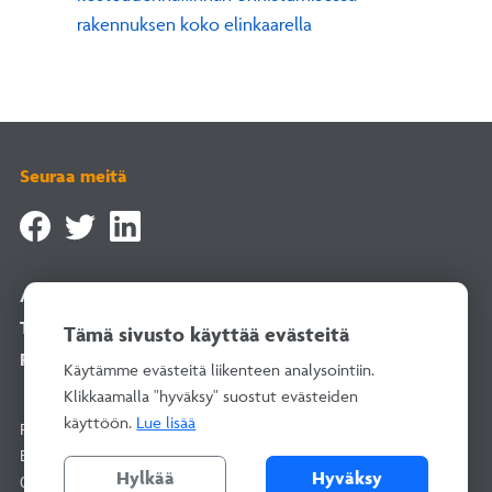
rakennuksen koko elinkaarella
Seuraa meitä
Asiointipalvelu
Tilaa uutiskirje
Tämä sivusto käyttää evästeitä
Rekisteriselosteet
Käytämme evästeitä liikenteen analysointiin.
Klikkaamalla "hyväksy" suostut evästeiden
käyttöön.
Lue lisää
Rakentamisen Laatu RALA ry
Bertel Jungin aukio 1–9, 02600 Espoo
Hylkää
Hyväksy
010 292 2100
(arkisin 8–16)