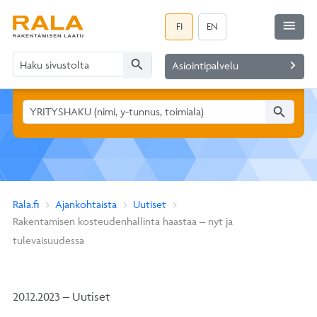
menu
FI
EN
search
navigate_next
Asiointipalvelu
search
Rala.fi
Ajankohtaista
Uutiset
Rakentamisen kosteudenhallinta haastaa – nyt ja
tulevaisuudessa
20.12.2023 – Uutiset