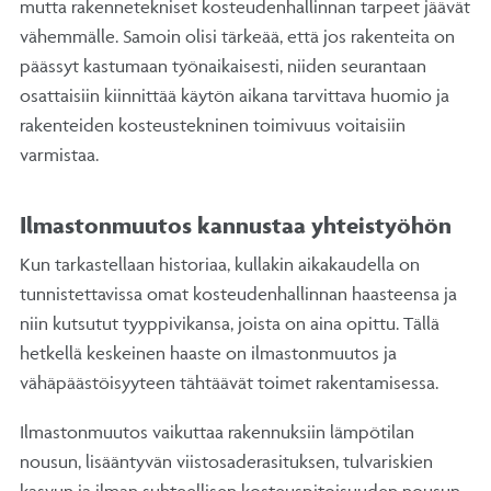
mutta rakennetekniset kosteudenhallinnan tarpeet jäävät
vähemmälle. Samoin olisi tärkeää, että jos rakenteita on
päässyt kastumaan työnaikaisesti, niiden seurantaan
osattaisiin kiinnittää käytön aikana tarvittava huomio ja
rakenteiden kosteustekninen toimivuus voitaisiin
varmistaa.
Ilmastonmuutos kannustaa yhteistyöhön
Kun tarkastellaan historiaa, kullakin aikakaudella on
tunnistettavissa omat kosteudenhallinnan haasteensa ja
niin kutsutut tyyppivikansa, joista on aina opittu. Tällä
hetkellä keskeinen haaste on ilmastonmuutos ja
vähäpäästöisyyteen tähtäävät toimet rakentamisessa.
Ilmastonmuutos vaikuttaa rakennuksiin lämpötilan
nousun, lisääntyvän viistosaderasituksen, tulvariskien