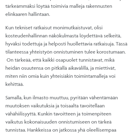
tärkeämmäksi löytää toimivia malleja rakennusten
elinkaaren hallintaan.
Kun tekniset ratkaisut monimutkaistuvat, olisi
kosteudenhallinnan näkökulmasta löydettävä selkeitä,
hyväksi todettuja ja helposti huollettavia ratkaisuja. Tässä
tilanteessa yhteistyön onnistuminen tulee korostumaan.
On tärkeää, että kaikki osapuolet tunnistavat, mikä
heidän osuutensa on pitkällä aikavälillä, ja miettivät,
miten niin omia kuin yhteisiäkin toimintamalleja voi
kehittää.
Samalla, kun ilmasto muuttuu, pyritään vähentämään
muutoksen vaikutuksia ja toisaalta tavoitellaan
vähähiilisyyttä. Kunkin tavoitteen ja toimenpiteen
vaikutus kokonaisuuden onnistumiseen on tärkeä
tunnistaa. Hankkeissa on jatkossa yhä oleellisempaa