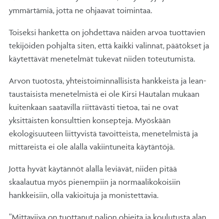
ymmärtämiä, jotta ne ohjaavat toimintaa.
Toiseksi hanketta on johdettava näiden arvoa tuottavien
tekijöiden pohjalta siten, että kaikki valinnat, päätökset ja
käytettävät menetelmät tukevat niiden toteutumista.
Arvon tuotosta, yhteistoiminnallisista hankkeista ja lean-
taustaisista menetelmistä ei ole Kirsi Hautalan mukaan
kuitenkaan saatavilla riittävästi tietoa, tai ne ovat
yksittäisten konsulttien konsepteja. Myöskään
ekologisuuteen liittyvistä tavoitteista, menetelmistä ja
mittareista ei ole alalla vakiintuneita käytäntöjä.
Jotta hyvät käytännöt alalla leviävät, niiden pitää
skaalautua myös pienempiin ja normaalikokoisiin
hankkeisiin, olla vakioituja ja monistettavia.
”Mittaviiva on tuottanut paljon ohjeita ja koulutusta alan