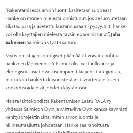
”Rakentamisessa arvon luonti käsitetään suppeasti.
Hanke on monen mielestä onnistunut, jos se luovutetaan
aikataulussa ja asetettu kustannusraami pysyy. Silti hanke
voi olla käyttäjien mielestä täysin epäonnistunut”,
Juha
Salminen
Salmicon Oy:stä sanoo.
Myös omistajan strategiset päämäärät voivat unohtua
hankkeen läpiviennissä. Esimerkiksi vastuullisuus- ja
ekologisuusasiat ovat useimpien tilaajien strategioissa,
mutta kun hanketta käynnistetään, tavoitteita ei usein
konkretisoida eikä johdeta käytäntöön.
Näistä lähtökohdista Rakentamisen Laatu RALA ry
yhdessä Salmicon Oy:n ja Mittaviiva Oy:n kanssa käynnisti
kehitysprojektin siitä, miten arvon luontia ja
hiilineutraaliutta johdetaan. Hanke saa rahoitusta