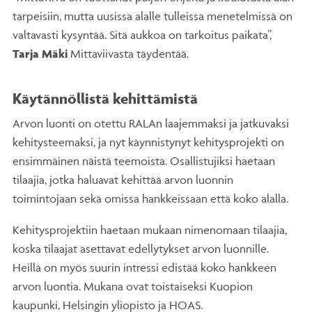
tarpeisiin, mutta uusissa alalle tulleissa menetelmissä on
valtavasti kysyntää. Sitä aukkoa on tarkoitus paikata”,
Tarja Mäki
Mittaviivasta täydentää.
Käytännöllistä kehittämistä
Arvon luonti on otettu RALAn laajemmaksi ja jatkuvaksi
kehitysteemaksi, ja nyt käynnistynyt kehitysprojekti on
ensimmäinen näistä teemoista. Osallistujiksi haetaan
tilaajia, jotka haluavat kehittää arvon luonnin
toimintojaan sekä omissa hankkeissaan että koko alalla.
Kehitysprojektiin haetaan mukaan nimenomaan tilaajia,
koska tilaajat asettavat edellytykset arvon luonnille.
Heillä on myös suurin intressi edistää koko hankkeen
arvon luontia. Mukana ovat toistaiseksi Kuopion
kaupunki, Helsingin yliopisto ja HOAS.