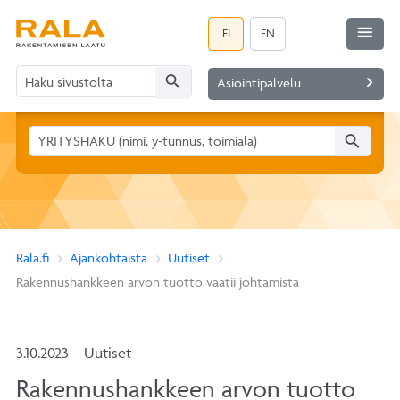
menu
FI
EN
search
navigate_next
Asiointipalvelu
search
Rala.fi
Ajankohtaista
Uutiset
Rakennushankkeen arvon tuotto vaatii johtamista
3.10.2023 – Uutiset
Rakennushankkeen arvon tuotto