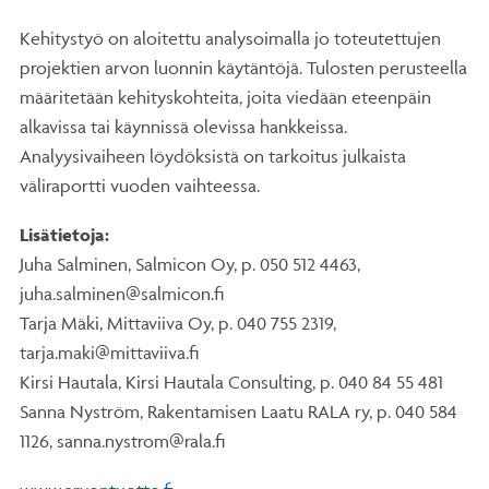
Kehitystyö on aloitettu analysoimalla jo toteutettujen
projektien arvon luonnin käytäntöjä. Tulosten perusteella
määritetään kehityskohteita, joita viedään eteenpäin
alkavissa tai käynnissä olevissa hankkeissa.
Analyysivaiheen löydöksistä on tarkoitus julkaista
väliraportti vuoden vaihteessa.
Lisätietoja:
Juha Salminen, Salmicon Oy, p. 050 512 4463,
juha.salminen@salmicon.fi
Tarja Mäki, Mittaviiva Oy, p. 040 755 2319,
tarja.maki@mittaviiva.fi
Kirsi Hautala, Kirsi Hautala Consulting, p. 040 84 55 481
Sanna Nyström, Rakentamisen Laatu RALA ry, p. 040 584
1126, sanna.nystrom@rala.fi