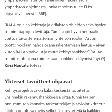
ympäristöministeriön Vähähiilisen rakennetun
ympäristön ohjelmasta, jonka rahoitus tulee EU:n
elpymisvälineestä (RRF).
”RALA on alan kehittäjä ja erilaisten ohjeiden sekä hyvien
toimintatapojen levittäjä. Tämä sopii hyvin neutraalin ja
voittoa tavoittelemattoman yhteisön rooliin. Arvon
tuotto voidaan nähdä osana rakentamisen laatua – aivan
kuten RALAn palvelut ja muut kehityshankkeet”, RALAn
toimitusjohtajana toimiessaan hankkeen käynnistänyt (*)
Kirsi Hautala
toteaa.
Yhteiset tavoitteet ohjaavat
Kehitysprojektissa on kaksi keskeistä tavoitetta.
Ensinnäkin rakennushankkeessa pitää tunnistaa sen
onnistumisen kannalta tärkeät tekijät ja arviointikriteerit.
Niiden on oltava myös selkeitä, kiteytettyjä ja kaikkien