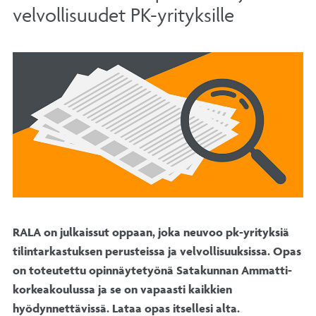
velvollisuudet PK-yrityksille
RALA on julkaissut oppaan, jo­ka neu­voo pk-yri­tyk­siä
ti­lin­tar­kas­tuk­sen pe­rus­teis­sa ja vel­vol­li­suuk­sis­sa. Opas
on to­teu­tet­tu opin­näy­te­työ­nä Sa­ta­kun­nan Am­mat­ti­
kor­kea­kou­lus­sa ja se on vapaasti kaikkien
hyödynnettävissä. Lataa opas itsellesi alta.