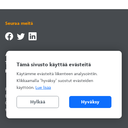
Seuraa meitä
Asiointipalvelu
Tilaa uutiskirje
Tämä sivusto käyttää evästeitä
Rekisteriselosteet
Käytämme evästeitä liikenteen analysointiin.
Klikkaamalla "hyväksy" suostut evästeiden
käyttöön.
Lue lisää
Rakentamisen Laatu RALA ry
Bertel Jungin aukio 1–9, 02600 Espoo
Hylkää
Hyväksy
010 292 2100
(arkisin 8–16)
toimisto@rala.fi