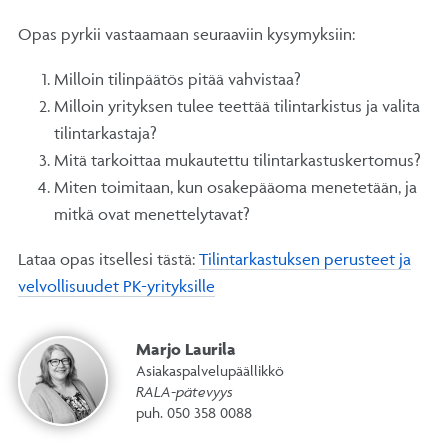
Opas pyr­kii vas­taa­maan seu­raa­viin ky­sy­myk­siin:
Mil­loin ti­lin­pää­tös pi­tää vah­vis­taa?
Mil­loin yri­tyk­sen tu­lee teet­tää ti­lin­tar­kis­tus ja va­li­ta
ti­lin­tar­kas­ta­ja?
Mi­tä tar­koit­taa mu­kau­tet­tu ti­lin­tar­kas­tus­ker­to­mus?
Mi­ten toi­mi­taan, kun osa­ke­pää­oma me­ne­te­tään, ja
mit­kä ovat me­net­te­ly­ta­vat?
La­taa opas itsellesi tästä:
Ti­lin­tar­kas­tuk­sen pe­rus­teet ja
vel­vol­li­suu­det PK-yri­tyk­sil­le
Marjo Laurila
Asiakaspalvelupäällikkö
RALA-pätevyys
puh. 050 358 0088