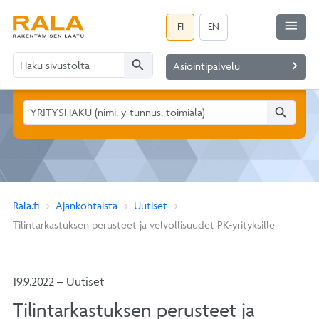
menu
FI
EN
search
navigate_next
Asiointipalvelu
search
Rala.fi
Ajankohtaista
Uutiset
Tilintarkastuksen perusteet ja velvollisuudet PK-yrityksille
19.9.2022 – Uutiset
Tilintarkastuksen perusteet ja