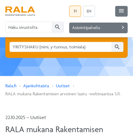
menu
FI
EN
search
navigate_next
Asiointipalvelu
search
Rala.fi
Ajankohtaista
Uutiset
RALA mukana Rakentamisen arvoinen laatu -webinaarissa 5.11.
22.10.2025 – Uutiset
RALA mukana Rakentamisen