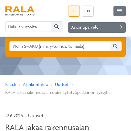
menu
FI
EN
search
navigate_next
Asiointipalvelu
search
Rala.fi
Ajankohtaista
Uutiset
RALA jakaa rakennusalan opinnäytetyöpalkinnon syksyllä
12.6.2026 – Uutiset
RALA jakaa rakennusalan