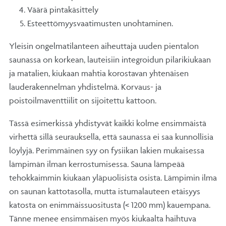
Väärä pintakäsittely
Esteettömyysvaatimusten unohtaminen.
Yleisin ongelmatilanteen aiheuttaja uuden pientalon
saunassa on korkean, lauteisiin integroidun pilarikiukaan
ja matalien, kiukaan mahtia korostavan yhtenäisen
lauderakennelman yhdistelmä. Korvaus- ja
poistoilmaventtiilit on sijoitettu kattoon.
Tässä esimerkissä yhdistyvät kaikki kolme ensimmäistä
virhettä sillä seurauksella, että saunassa ei saa kunnollisia
löylyjä. Perimmäinen syy on fysiikan lakien mukaisessa
lämpimän ilman kerrostumisessa. Sauna lämpeää
tehokkaimmin kiukaan yläpuolisista osista. Lämpimin ilma
on saunan kattotasolla, mutta istumalauteen etäisyys
katosta on enimmäissuositusta (< 1200 mm) kauempana.
Tänne menee ensimmäisen myös kiukaalta haihtuva