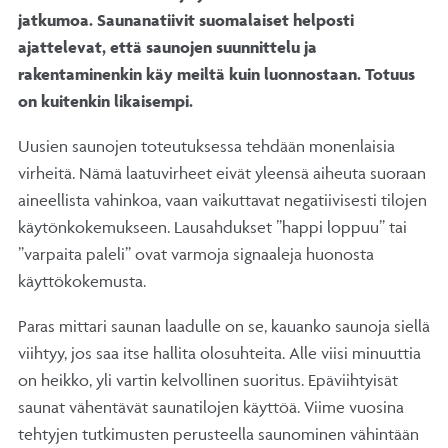
jatkumoa. Saunanatiivit suomalaiset helposti
ajattelevat, että saunojen suunnittelu ja
rakentaminenkin käy meiltä kuin luonnostaan. Totuus
on kuitenkin likaisempi.
Uusien saunojen toteutuksessa tehdään monenlaisia
virheitä. Nämä laatuvirheet eivät yleensä aiheuta suoraan
aineellista vahinkoa, vaan vaikuttavat negatiivisesti tilojen
käytönkokemukseen. Lausahdukset ”happi loppuu” tai
”varpaita paleli” ovat varmoja signaaleja huonosta
käyttökokemusta.
Paras mittari saunan laadulle on se, kauanko saunoja siellä
viihtyy, jos saa itse hallita olosuhteita. Alle viisi minuuttia
on heikko, yli vartin kelvollinen suoritus. Epäviihtyisät
saunat vähentävät saunatilojen käyttöä. Viime vuosina
tehtyjen tutkimusten perusteella saunominen vähintään