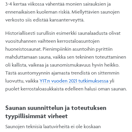
3-4 kertaa viikossa vähentää monien sairauksien ja
ennenaikaisen kuoleman riskiä. Miellyttävien saunojen
verkosto siis edistää kansanterveyttä.
Historiallisesti surullisin esimerkki saunalaadusta olivat
vuosituhannen vaihteen kerrostaloasuntojen
huoneistosaunat. Pienimpiinkin asuntoihin pyrittiin
mahduttamaan sauna, vaikka sen tekninen toteuttaminen
oli kallista, vaikeaa ja saunomismukavuus hyvin heikko.
Tästä asuntomyynnin ajamasta trendistä on sittemmin
luovuttu, vaikka
YIT:n vuoden 2021 tutkimuksessa
yli
puolet kerrostaloasukkaista edelleen halusi oman saunan.
Saunan suunnittelun ja toteutuksen
tyypillisimmät virheet
Saunojen teknisiä laatuvirheitä ei ole koskaan