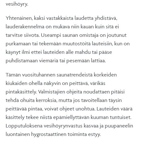
vesihöyry.
Yhtenäinen, kaksi vastakkaista laudetta yhdistävä,
lauderakennelma on mukava niin kauan kuin sitä ei
tarvitse siivota. Useampi saunan omistaja on joutunut
purkamaan tai tekemään muutostöitä lauteisiin, kun on
käynyt ilmi ettei lauteiden alle mahdu tai pääse
puhdistamaan viemäriä tai pesemään lattiaa.
Tämän vuosituhannen saunatrendeistä korkeiden
kiukaiden ohella näkyvin on peittävä, värikäs
pintakäsittely. Valmistajien ohjeita noudattaen pitäisi
tehdä ohuita kerroksia, mutta jos tavoitellaan täysin
peittävää pintaa, voivat ohjeet unohtua. Lauteiden väärä
käsittely tekee niistä epämiellyttävän kuuman tuntuiset.
Lopputuloksena vesihöyrynvastus kasvaa ja puupaneelin
luontainen hygrostaattinen toiminta estyy.