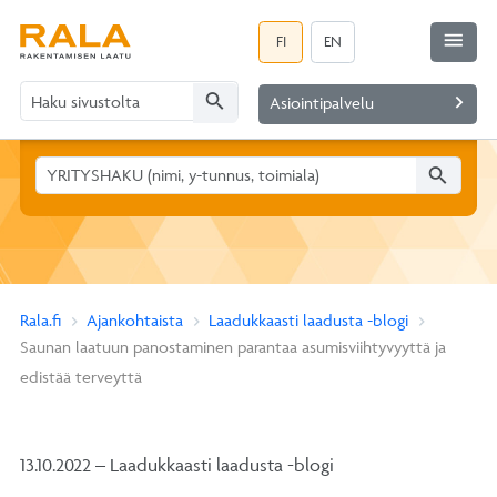
menu
FI
EN
search
navigate_next
Asiointipalvelu
search
Rala.fi
Ajankohtaista
Laadukkaasti laadusta -blogi
Saunan laatuun panostaminen parantaa asumisviihtyvyyttä ja
edistää terveyttä
13.10.2022 – Laadukkaasti laadusta -blogi