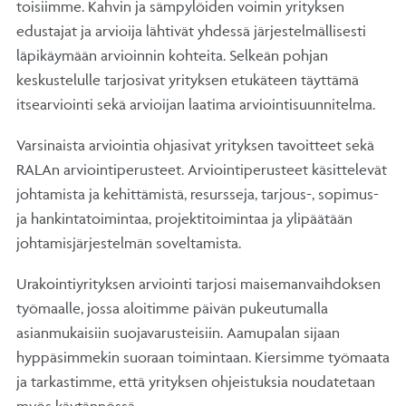
toisiimme. Kahvin ja sämpylöiden voimin yrityksen
edustajat ja arvioija lähtivät yhdessä järjestelmällisesti
läpikäymään arvioinnin kohteita. Selkeän pohjan
keskustelulle tarjosivat yrityksen etukäteen täyttämä
itsearviointi sekä arvioijan laatima arviointisuunnitelma.
Varsinaista arviointia ohjasivat yrityksen tavoitteet sekä
RALAn arviointiperusteet. Arviointiperusteet käsittelevät
johtamista ja kehittämistä, resursseja, tarjous-, sopimus-
ja hankintatoimintaa, projektitoimintaa ja ylipäätään
johtamisjärjestelmän soveltamista.
Urakointiyrityksen arviointi tarjosi maisemanvaihdoksen
työmaalle, jossa aloitimme päivän pukeutumalla
asianmukaisiin suojavarusteisiin. Aamupalan sijaan
hyppäsimmekin suoraan toimintaan. Kiersimme työmaata
ja tarkastimme, että yrityksen ohjeistuksia noudatetaan