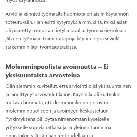
myös käytännössä.
Arvioija kiinnitti työmaalla huomiota erilaisiin käytännön
toteutuksiin. Hän esitti kysymyksiä mm. siitä, miksi asiat
oli päätetty toteuttaa tietyllä tavalla. Työmaakierroksen
jälkeen työmaan toimintatapoja käytiin lopuksi vielä
tarkemmin läpi työmaaparakissa.
Molemminpuolista avoimuutta – Ei
yksisuuntaista arvostelua
Olin aiemmin kuvitellut, että arviointi olisi yksisuuntainen
ja jännittynyt arvostelutilanne. Käynnillä oli kuitenkin
mukava huomata, että kommunikointi perustui
molemminpuoliseen ja avoimeen keskusteluun.
Pyrkimyksenä oli löytää nimenomaan kyseiselle
yritykselle sopivia ratkaisuja, ja yleinen tunnelma
onnistuikin yllättämään rentoudellaan ja