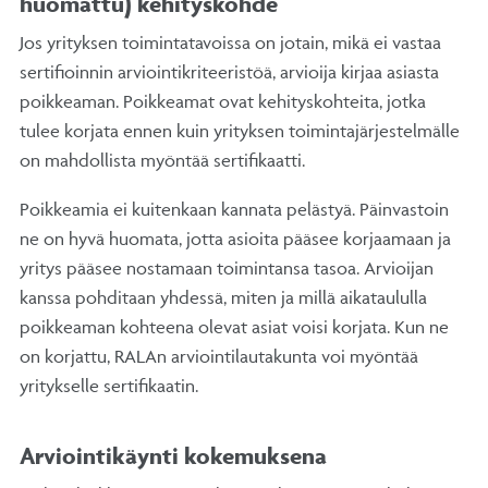
huomattu) kehityskohde
Jos yrityksen toimintatavoissa on jotain, mikä ei vastaa
sertifioinnin arviointikriteeristöä, arvioija kirjaa asiasta
poikkeaman. Poikkeamat ovat kehityskohteita, jotka
tulee korjata ennen kuin yrityksen toimintajärjestelmälle
on mahdollista myöntää sertifikaatti.
Poikkeamia ei kuitenkaan kannata pelästyä. Päinvastoin
ne on hyvä huomata, jotta asioita pääsee korjaamaan ja
yritys pääsee nostamaan toimintansa tasoa. Arvioijan
kanssa pohditaan yhdessä, miten ja millä aikataululla
poikkeaman kohteena olevat asiat voisi korjata. Kun ne
on korjattu, RALAn arviointilautakunta voi myöntää
yritykselle sertifikaatin.
Arviointikäynti kokemuksena