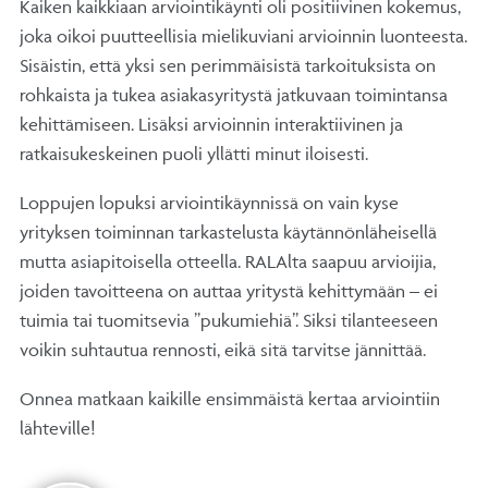
Kaiken kaikkiaan arviointikäynti oli positiivinen kokemus,
joka oikoi puutteellisia mielikuviani arvioinnin luonteesta.
Sisäistin, että yksi sen perimmäisistä tarkoituksista on
rohkaista ja tukea asiakasyritystä jatkuvaan toimintansa
kehittämiseen. Lisäksi arvioinnin interaktiivinen ja
ratkaisukeskeinen puoli yllätti minut iloisesti.
Loppujen lopuksi arviointikäynnissä on vain kyse
yrityksen toiminnan tarkastelusta käytännönläheisellä
mutta asiapitoisella otteella. RALAlta saapuu arvioijia,
joiden tavoitteena on auttaa yritystä kehittymään – ei
tuimia tai tuomitsevia ”pukumiehiä”. Siksi tilanteeseen
voikin suhtautua rennosti, eikä sitä tarvitse jännittää.
Onnea matkaan kaikille ensimmäistä kertaa arviointiin
lähteville!