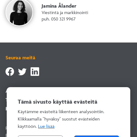
Jamina Ålander
Viestintä ja markkinointi
puh. 050 321 9967
Seuraa meitä
Asiointipalvelu
Tilaa uutiskirje
Tämä sivusto käyttää evästeitä
Rekisteriselosteet
Käytämme evästeitä liikenteen analysointiin.
Klikkaamalla "hyväksy" suostut evästeiden
käyttöön.
Lue lisää
Rakentamisen Laatu RALA ry
Bertel Jungin aukio 1–9, 02600 Espoo