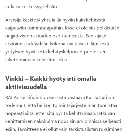
ratkaisukeskeisyydellään.
Arvioija keskittyi yhtä lailla hyviin kuin kehitystä
kaipaaviin toimintatapoihin. Kyse ei ole siis pelkästään
negatiivisten asioiden osoittamisesta. Sen sijaan
arvioinnissa käydään kokonaisvaltaisesti läpi sekä
yrityksen hyvät että kehityskelpoiset puolet sen
liiketoiminnan kehittämiseksi.
Vinkki – Kaikki hyöty irti omalla
aktiivisuudella
RALAn sertifiointiprosessista vastaava Kai Tattari on
todennut, että heikon toimintajärjestelmän tunnistaa
nopeasti siitä, ettei sitä pyritä kehittämään. Jatkuvan
kehittämisen näkökulma nousikin arvioinnissa selkeästi
esiin. Tavoitteena ei ollut vain tarkistuslistan ruksiminen