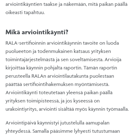
arviointikäyntien taakse ja näkemään, mitä paikan päällä
oikeasti tapahtuu.
Mikä arviointikäynti?
RALA-sertifioinnin arviointikäynnin tavoite on luoda
puolueeton ja todenmukainen katsaus yrityksen
toimintajärjestelmästä ja sen soveltamisesta. Arvioija
kirjoittaa käynnin pohjalta raportin. Tämän raportin
perusteella RALAn arviointilautakunta puolestaan
päättää sertifiointihakemuksen myöntämisestä.
Arviointikäynti toteutetaan yleensä paikan päällä
yrityksen toimipisteessä, ja jos kyseessä on
urakointiyritys, arviointi sisältää myös käynnin työmaalla.
Arviointipäivä käynnistyi jutustelulla aamupalan
yhteydessä. Samalla pääsimme lyhyesti tutustumaan