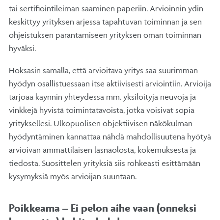
tai sertifiointileiman saaminen paperiin. Arvioinnin ydin
keskittyy yrityksen arjessa tapahtuvan toiminnan ja sen
ohjeistuksen parantamiseen yrityksen oman toiminnan
hyväksi.
Hoksasin samalla, että arvioitava yritys saa suurimman
hyödyn osallistuessaan itse aktiivisesti arviointiin. Arvioija
tarjoaa käynnin yhteydessä mm. yksilöityjä neuvoja ja
vinkkejä hyvistä toimintatavoista, jotka voisivat sopia
yrityksellesi. Ulkopuolisen objektiivisen näkökulman
hyödyntäminen kannattaa nähdä mahdollisuutena hyötyä
arvioivan ammattilaisen läsnäolosta, kokemuksesta ja
tiedosta. Suosittelen yrityksiä siis rohkeasti esittämään
kysymyksiä myös arvioijan suuntaan.
Poikkeama – Ei pelon aihe vaan (onneksi