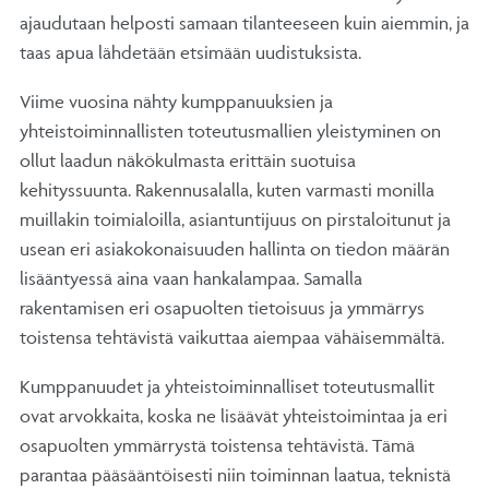
ajaudutaan helposti samaan tilanteeseen kuin aiemmin, ja
taas apua lähdetään etsimään uudistuksista.
Viime vuosina nähty kumppanuuksien ja
yhteistoiminnallisten toteutusmallien yleistyminen on
ollut laadun näkökulmasta erittäin suotuisa
kehityssuunta. Rakennusalalla, kuten varmasti monilla
muillakin toimialoilla, asiantuntijuus on pirstaloitunut ja
usean eri asiakokonaisuuden hallinta on tiedon määrän
lisääntyessä aina vaan hankalampaa. Samalla
rakentamisen eri osapuolten tietoisuus ja ymmärrys
toistensa tehtävistä vaikuttaa aiempaa vähäisemmältä.
Kumppanuudet ja yhteistoiminnalliset toteutusmallit
ovat arvokkaita, koska ne lisäävät yhteistoimintaa ja eri
osapuolten ymmärrystä toistensa tehtävistä. Tämä
parantaa pääsääntöisesti niin toiminnan laatua, teknistä