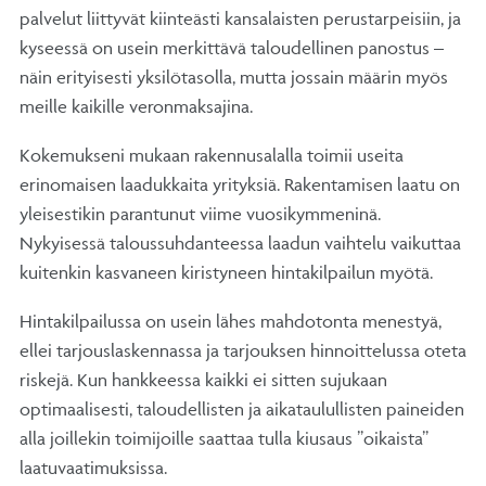
palvelut liittyvät kiinteästi kansalaisten perustarpeisiin, ja
kyseessä on usein merkittävä taloudellinen panostus –
näin erityisesti yksilötasolla, mutta jossain määrin myös
meille kaikille veronmaksajina.
Kokemukseni mukaan rakennusalalla toimii useita
erinomaisen laadukkaita yrityksiä. Rakentamisen laatu on
yleisestikin parantunut viime vuosikymmeninä.
Nykyisessä taloussuhdanteessa laadun vaihtelu vaikuttaa
kuitenkin kasvaneen kiristyneen hintakilpailun myötä.
Hintakilpailussa on usein lähes mahdotonta menestyä,
ellei tarjouslaskennassa ja tarjouksen hinnoittelussa oteta
riskejä. Kun hankkeessa kaikki ei sitten sujukaan
optimaalisesti, taloudellisten ja aikataulullisten paineiden
alla joillekin toimijoille saattaa tulla kiusaus ”oikaista”
laatuvaatimuksissa.