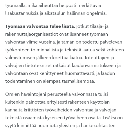
työmaalla, mikä aiheuttaa helposti merkittäviä
lisäkustannuksia ja aikataulun hallinnan ongelmia.
Työmaan valvontaa tulee lisätä.
Jotkut tilaaja- ja
rakennuttajaorganisaatiot ovat lisänneet työmaan
valvontaa viime vuosina, ja tämän on todettu palvelevan
työkohteen toiminnallista ja teknistä laatua sekä kohteen
valmistumisen jälkeen koettua laatua. Toteuttajien ja
valvojien tietotekniset ratkaisut laadunvarmistukseen ja
valvontaan ovat kehittyneet huomattavasti, ja laadun
todentaminen on aiempaa täsmällisempää.
Omien havaintojeni perusteella valvonnassa tulisi
kuitenkin painottaa erityisesti rakenteen käyttöiän
kannalta kriittisten työvaiheiden valvontaa ja valvojan
teknistä osaamista kyseisen työvaiheen osalta. Lisäksi on
syytä kiinnittää huomiota yleisten ja hankekohtaisten