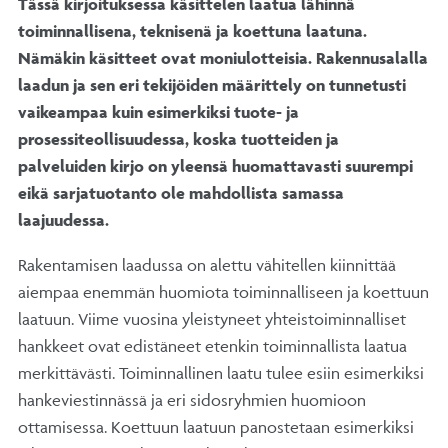
Tässä kirjoituksessa käsittelen laatua lähinnä
toiminnallisena, teknisenä ja koettuna laatuna.
Nämäkin käsitteet ovat moniulotteisia. Rakennusalalla
laadun ja sen eri tekijöiden määrittely on tunnetusti
vaikeampaa kuin esimerkiksi tuote- ja
prosessiteollisuudessa, koska tuotteiden ja
palveluiden kirjo on yleensä huomattavasti suurempi
eikä sarjatuotanto ole mahdollista samassa
laajuudessa.
Rakentamisen laadussa on alettu vähitellen kiinnittää
aiempaa enemmän huomiota toiminnalliseen ja koettuun
laatuun. Viime vuosina yleistyneet yhteistoiminnalliset
hankkeet ovat edistäneet etenkin toiminnallista laatua
merkittävästi. Toiminnallinen laatu tulee esiin esimerkiksi
hankeviestinnässä ja eri sidosryhmien huomioon
ottamisessa. Koettuun laatuun panostetaan esimerkiksi