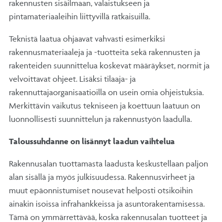
rakennusten sisäilmaan, valaistukseen ja
pintamateriaaleihin liittyvillä ratkaisuilla.
Teknistä laatua ohjaavat vahvasti esimerkiksi
rakennusmateriaaleja ja -tuotteita sekä rakennusten ja
rakenteiden suunnittelua koskevat määräykset, normit ja
velvoittavat ohjeet. Lisäksi tilaaja- ja
rakennuttajaorganisaatioilla on usein omia ohjeistuksia.
Merkittävin vaikutus tekniseen ja koettuun laatuun on
luonnollisesti suunnittelun ja rakennustyön laadulla.
Taloussuhdanne on lisännyt laadun vaihtelua
Rakennusalan tuottamasta laadusta keskustellaan paljon
alan sisällä ja myös julkisuudessa. Rakennusvirheet ja
muut epäonnistumiset nousevat helposti otsikoihin
ainakin isoissa infrahankkeissa ja asuntorakentamisessa.
Tämä on ymmärrettävää, koska rakennusalan tuotteet ja