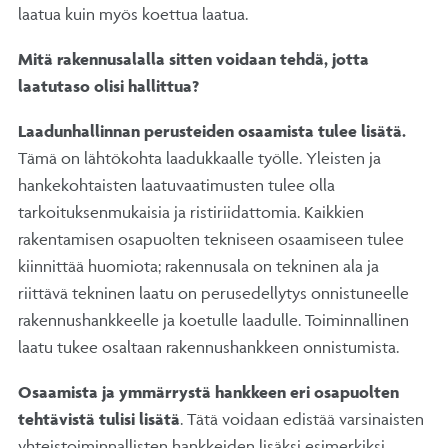
laatua kuin myös koettua laatua.
Mitä rakennusalalla sitten voidaan tehdä, jotta
laatutaso olisi hallittua?
Laadunhallinnan perusteiden osaamista tulee lisätä.
Tämä on lähtökohta laadukkaalle työlle. Yleisten ja
hankekohtaisten laatuvaatimusten tulee olla
tarkoituksenmukaisia ja ristiriidattomia. Kaikkien
rakentamisen osapuolten tekniseen osaamiseen tulee
kiinnittää huomiota; rakennusala on tekninen ala ja
riittävä tekninen laatu on perusedellytys onnistuneelle
rakennushankkeelle ja koetulle laadulle. Toiminnallinen
laatu tukee osaltaan rakennushankkeen onnistumista.
Osaamista ja ymmärrystä hankkeen eri osapuolten
tehtävistä tulisi lisätä
. Tätä voidaan edistää varsinaisten
yhteistoiminnallisten hankkeiden lisäksi esimerkiksi