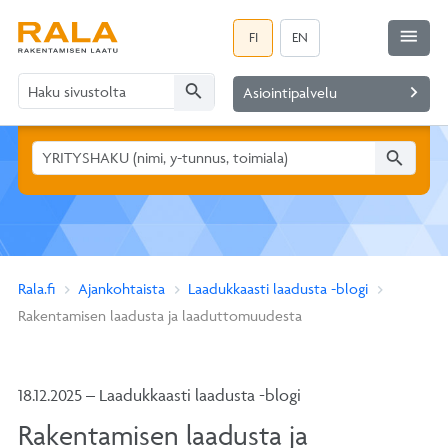
menu
FI
EN
search
navigate_next
Asiointipalvelu
search
Rala.fi
Ajankohtaista
Laadukkaasti laadusta -blogi
Rakentamisen laadusta ja laaduttomuudesta
18.12.2025 – Laadukkaasti laadusta -blogi
Rakentamisen laadusta ja