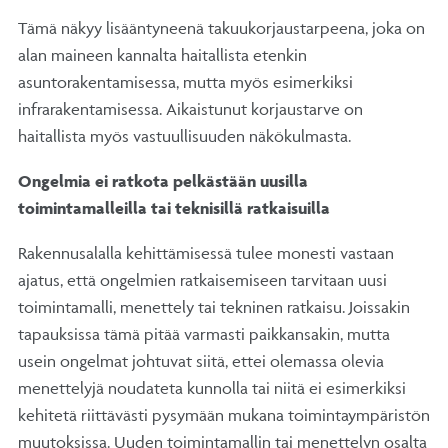
Tämä näkyy lisääntyneenä takuukorjaustarpeena, joka on
alan maineen kannalta haitallista etenkin
asuntorakentamisessa, mutta myös esimerkiksi
infrarakentamisessa. Aikaistunut korjaustarve on
haitallista myös vastuullisuuden näkökulmasta.
Ongelmia ei ratkota pelkästään uusilla
toimintamalleilla tai teknisillä ratkaisuilla
Rakennusalalla kehittämisessä tulee monesti vastaan
ajatus, että ongelmien ratkaisemiseen tarvitaan uusi
toimintamalli, menettely tai tekninen ratkaisu. Joissakin
tapauksissa tämä pitää varmasti paikkansakin, mutta
usein ongelmat johtuvat siitä, ettei olemassa olevia
menettelyjä noudateta kunnolla tai niitä ei esimerkiksi
kehitetä riittävästi pysymään mukana toimintaympäristön
muutoksissa. Uuden toimintamallin tai menettelyn osalta