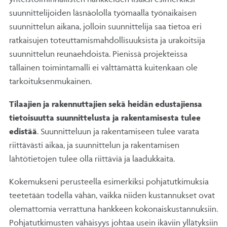
suunnittelijoiden läsnäololla työmaalla työnaikaisen
suunnittelun aikana, jolloin suunnittelija saa tietoa eri
ratkaisujen toteuttamismahdollisuuksista ja urakoitsija
suunnittelun reunaehdoista. Pienissä projekteissa
tällainen toimintamalli ei välttämättä kuitenkaan ole
tarkoituksenmukainen.
Tilaajien ja rakennuttajien sekä heidän edustajiensa
tietoisuutta suunnittelusta ja rakentamisesta tulee
edistää
. Suunnitteluun ja rakentamiseen tulee varata
riittävästi aikaa, ja suunnittelun ja rakentamisen
lähtötietojen tulee olla riittäviä ja laadukkaita.
Kokemukseni perusteella esimerkiksi pohjatutkimuksia
teetetään todella vähän, vaikka niiden kustannukset ovat
olemattomia verrattuna hankkeen kokonaiskustannuksiin.
Pohjatutkimusten vähäisyys johtaa usein ikäviin yllätyksiin