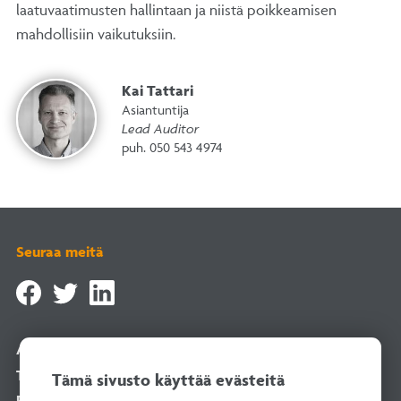
laatuvaatimusten hallintaan ja niistä poikkeamisen
mahdollisiin vaikutuksiin.
Kai Tattari
Asiantuntija
Lead Auditor
puh. 050 543 4974
Seuraa meitä
Asiointipalvelu
Tilaa uutiskirje
Tämä sivusto käyttää evästeitä
Rekisteriselosteet