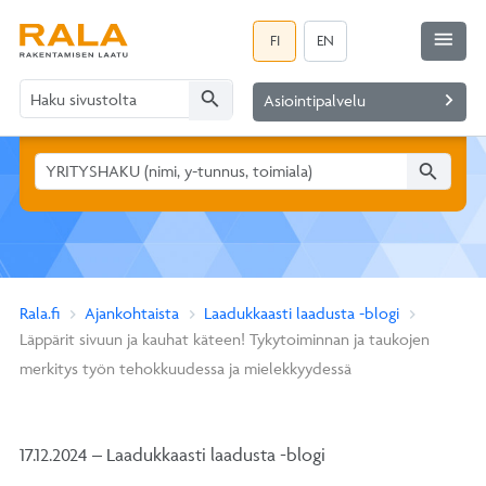
menu
FI
EN
search
navigate_next
Asiointipalvelu
search
Rala.fi
Ajankohtaista
Laadukkaasti laadusta -blogi
Läppärit sivuun ja kauhat käteen! Tykytoiminnan ja taukojen
merkitys työn tehokkuudessa ja mielekkyydessä
17.12.2024 – Laadukkaasti laadusta -blogi