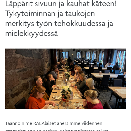
Läppärit sivuun ja kauhat käteen!
Tykytoiminnan ja taukojen
merkitys työn tehokkuudessa ja
mielekkyydessä
Taannoin me RALAlaiset ahersimme viidennen