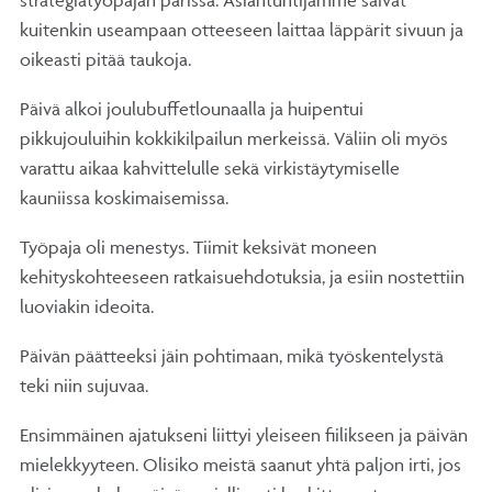
strategiatyöpajan parissa. Asiantuntijamme saivat
kuitenkin useampaan otteeseen laittaa läppärit sivuun ja
oikeasti pitää taukoja.
Päivä alkoi joulubuffetlounaalla ja huipentui
pikkujouluihin kokkikilpailun merkeissä. Väliin oli myös
varattu aikaa kahvittelulle sekä virkistäytymiselle
kauniissa koskimaisemissa.
Työpaja oli menestys. Tiimit keksivät moneen
kehityskohteeseen ratkaisuehdotuksia, ja esiin nostettiin
luoviakin ideoita.
Päivän päätteeksi jäin pohtimaan, mikä työskentelystä
teki niin sujuvaa.
Ensimmäinen ajatukseni liittyi yleiseen fiilikseen ja päivän
mielekkyyteen. Olisiko meistä saanut yhtä paljon irti, jos