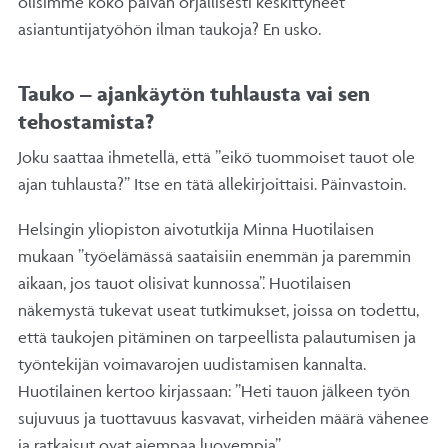
olisimme koko päivän orjallisesti keskittyneet
asiantuntijatyöhön ilman taukoja? En usko.
Tauko – ajankäytön tuhlausta vai sen
tehostamista?
Joku saattaa ihmetellä, että ”eikö tuommoiset tauot ole
ajan tuhlausta?” Itse en tätä allekirjoittaisi. Päinvastoin.
Helsingin yliopiston aivotutkija Minna Huotilaisen
mukaan ”työelämässä saataisiin enemmän ja paremmin
aikaan, jos tauot olisivat kunnossa”. Huotilaisen
näkemystä tukevat useat tutkimukset, joissa on todettu,
että taukojen pitäminen on tarpeellista palautumisen ja
työntekijän voimavarojen uudistamisen kannalta.
Huotilainen kertoo kirjassaan: ”Heti tauon jälkeen työn
sujuvuus ja tuottavuus kasvavat, virheiden määrä vähenee
ja ratkaisut ovat aiempaa luovempia”.