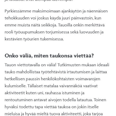
Pyrkiessämme maksimoimaan ajankäytön ja näennäisen
tehokkuuden voi joskus käydä juuri päinvastoin, kun
emme muista näitä seikkoja. Tauoilla onkin merkittävä
rooli työuupumuksen torjumisessa sekä luovuuden ja
kestävien työurien tukemisessa.
Onko väliä, miten taukonsa viettää?
Tauon viettotavalla on väliä! Tutkimusten mukaan ideaali
tauko mahdollistaa työtehtävistä irtautumisen ja laittaa
hetkellisen paussin henkilökohtaisten voimavarojen
kulumiselle. Tällaiset matalaa vaivannäköä vaativat
aktiviteetit kuten uni, rauhassa istuminen ja
rentoutuminen antavat aivojen todella latautua. Toinen
hyväksi todettu tapa viettää taukoa on jokin itselle
mieluisa ja hyvää mieltä tuova aktiviteetti, joka tarjoa