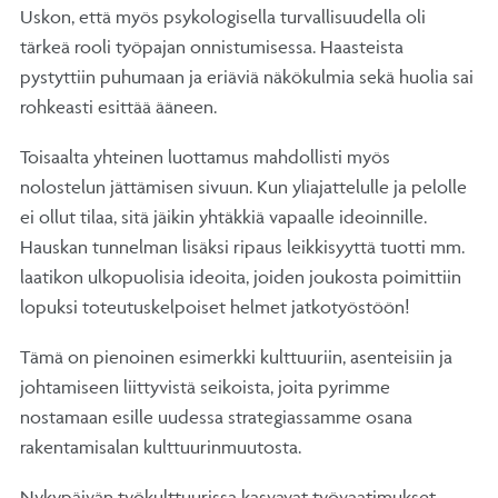
Uskon, että myös psykologisella turvallisuudella oli
tärkeä rooli työpajan onnistumisessa. Haasteista
pystyttiin puhumaan ja eriäviä näkökulmia sekä huolia sai
rohkeasti esittää ääneen.
Toisaalta yhteinen luottamus mahdollisti myös
nolostelun jättämisen sivuun. Kun yliajattelulle ja pelolle
ei ollut tilaa, sitä jäikin yhtäkkiä vapaalle ideoinnille.
Hauskan tunnelman lisäksi ripaus leikkisyyttä tuotti mm.
laatikon ulkopuolisia ideoita, joiden joukosta poimittiin
lopuksi toteutuskelpoiset helmet jatkotyöstöön!
Tämä on pienoinen esimerkki kulttuuriin, asenteisiin ja
johtamiseen liittyvistä seikoista, joita pyrimme
nostamaan esille uudessa strategiassamme osana
rakentamisalan kulttuurinmuutosta.
Nykypäivän työkulttuurissa kasvavat työvaatimukset,