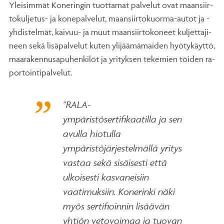
Ylei­sim­mät Ko­ne­rin­gin tuot­ta­mat pal­ve­lut ovat maan­siir­
to­kul­je­tus- ja ko­ne­pal­ve­lut, maan­siir­to­kuor­ma-au­tot ja -
yh­dis­tel­mät, kai­vuu- ja muut maan­siir­to­ko­neet kul­jet­ta­ji­
neen se­kä li­sä­pal­ve­lut ku­ten yli­jää­mä­mai­den hyö­ty­käyt­tö,
maa­ra­ken­nus­a­pu­hen­ki­löt ja yri­tyk­sen te­ke­mien töi­den ra­
por­toin­ti­pal­ve­lut.
"RALA-
ympäristösertifikaatilla ja sen
avulla hiotulla
ympäristöjärjestelmällä yritys
vastaa sekä sisäisesti että
ulkoisesti kasvaneisiin
vaatimuksiin. Konerinki näki
myös sertifioinnin lisäävän
yhtiön vetovoimaa ja tuovan