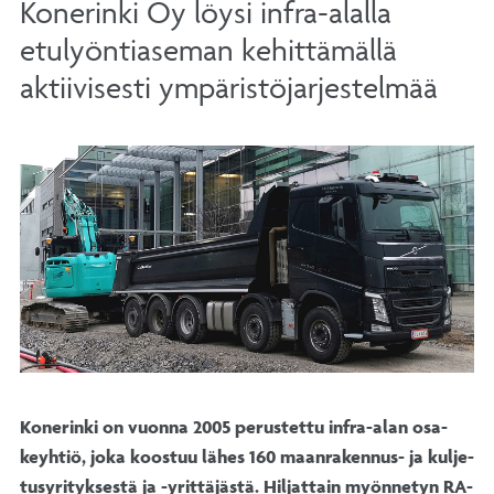
Konerinki Oy löysi infra-alalla
etulyöntiaseman kehittämällä
aktiivisesti ympäristöjarjestelmää
Ko­ne­rin­ki on vuon­na 2005 pe­rus­tet­tu in­fra-alan osa­
keyh­tiö, jo­ka koos­tuu lä­hes 160 maan­ra­ken­nus- ja kul­je­
tus­yri­tyk­ses­tä ja -yrit­tä­jäs­tä. Hil­jat­tain myön­ne­tyn RA­