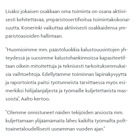
Li­säk­si jo­kai­sen osak­kaan oma toi­min­ta on osa­na ak­tii­vi­
ses­ti ke­hi­tet­tä­vää, ym­pä­ris­tö­ser­ti­fioi­tua toi­min­ta­ko­ko­nai­
suut­ta. Ko­ne­rin­ki vai­kut­taa ak­tii­vi­ses­ti osak­kai­den­sa ym­
pä­ris­tö­asioi­den hal­lin­taan.
"Huo­mioim­me mm. pääs­tö­luok­kia ka­lus­to­uusin­to­jen yh­
tey­des­sä ja suo­sim­me ka­lus­to­han­kin­nois­sa ka­pa­si­tee­til­
taan oi­kein mi­toi­tet­tu­ja ja tek­ni­ses­ti tar­koi­tuk­sen­mu­kai­
sia vaih­toeh­to­ja. Edel­ly­täm­me toi­min­nan lä­pi­nä­ky­vyyt­tä
ja ra­por­toin­tia pait­si työ­tun­neis­ta tar­vit­taes­sa myös esi­
mer­kik­si hii­li­ja­lan­jäl­jes­tä ja työ­mail­le kul­je­tet­ta­vis­ta mas­
sois­ta", Aal­to ker­too.
"Olem­me on­nis­tu­neet näi­den te­ki­jöi­den an­sios­ta mm.
kul­jet­ta­maan yli­jää­mä­mai­ta lä­hes kai­kil­ta työ­mail­ta polt­
toai­ne­ta­lou­del­li­ses­ti useam­man vuo­den ajan."