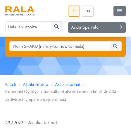
menu
FI
EN
search
navigate_next
Asiointipalvelu
search
Rala.fi
Ajankohtaista
Asiakastarinat
Konerinki Oy löysi infra-alalla etulyöntiaseman kehittämällä
aktiivisesti ympäristöjarjestelmää
29.7.2022 – Asiakastarinat