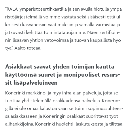
"RA­LA-ym­pä­ris­tö­ser­ti­fi­kaa­til­la ja sen avul­la hio­tul­la ym­pä­
ris­tö­jär­jes­tel­mäl­lä voim­me vas­ta­ta se­kä si­säi­ses­ti et­tä ul­
koi­ses­ti kas­va­nei­siin vaa­ti­muk­siin ja sa­mal­la var­mis­taa ja
jat­ku­vas­ti ke­hit­tää toi­min­ta­ta­po­jam­me. Näen ser­ti­fioin­
nin li­sää­vän yh­tiön ve­to­voi­maa ja tuo­van kau­pal­lis­ta hyö­
tyä", Aal­to to­te­aa.
Asiak­kaat saa­vat yh­den toi­mi­jan kaut­ta
käyt­töön­sä suu­ret ja mo­ni­puo­li­set re­surs­
sit li­sä­pal­ve­lui­neen
Ko­ne­rin­ki mark­ki­noi ja myy in­fra-alan pal­ve­lu­ja, joi­ta se
tuot­taa yh­dis­te­le­mäl­lä osak­kai­den­sa pal­ve­lu­ja. Ko­ne­rin­
gil­lä ei ole omaa ka­lus­toa vaan se toi­mii so­pi­mus­suh­tees­
sa asiak­kaa­seen ja Ko­ne­rin­gin osak­kaat suo­rit­ta­vat työt
ali­hank­ki­joi­na. Ko­ne­rin­ki huo­leh­tii las­ku­tuk­ses­ta ja ti­lit­tää