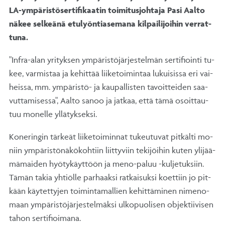
LA-ym­pä­ris­tö­ser­ti­fi­kaa­tin toi­mi­tus­joh­ta­ja Pa­si Aal­to
nä­kee sel­keä­nä etu­lyön­tia­se­ma­na kil­pai­li­joi­hin ver­rat­
tu­na.
"In­fra-alan yri­tyk­sen ym­pä­ris­tö­jär­jes­tel­män ser­ti­fioin­ti tu­
kee, var­mis­taa ja ke­hit­tää lii­ke­toi­min­taa lu­kui­sis­sa eri vai­
heis­sa, mm. ym­pä­ris­tö- ja kau­pal­lis­ten ta­voit­tei­den saa­
vut­ta­mi­ses­sa", Aal­to sa­noo ja jat­kaa, et­tä tä­mä osoit­tau­
tuu mo­nel­le yl­lä­tyk­sek­si.
Ko­ne­rin­gin tär­keät lii­ke­toi­min­nat tu­keu­tu­vat pit­käl­ti mo­
niin ym­pä­ris­tö­nä­kö­koh­tiin liit­ty­viin te­ki­jöi­hin ku­ten yli­jää­
mä­mai­den hyö­ty­käyt­töön ja me­no-pa­luu -kul­je­tuk­siin.
Tä­män ta­kia yh­tiöl­le par­haak­si rat­kai­suk­si koet­tiin jo pit­
kään käy­tet­ty­jen toi­min­ta­mal­lien ke­hit­tä­mi­nen ni­me­no­
maan ym­pä­ris­tö­jär­jes­tel­mäk­si ul­ko­puo­li­sen ob­jek­tii­vi­sen
ta­hon ser­ti­fioi­ma­na.