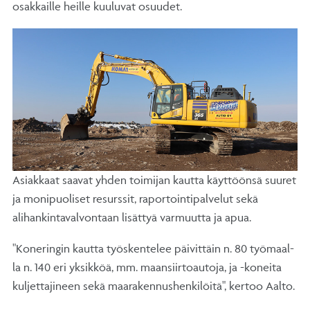
osak­kail­le heil­le kuu­lu­vat osuu­det.
Asiakkaat saavat yhden toimijan kautta käyttöönsä suuret
ja monipuoliset resurssit, raportointipalvelut sekä
alihankintavalvontaan lisättyä varmuutta ja apua.
"Ko­ne­rin­gin kaut­ta työs­ken­te­lee päi­vit­täin n. 80 työ­maal­
la n. 140 eri yk­sik­köä, mm. maan­siir­toau­to­ja, ja -ko­nei­ta
kul­jet­ta­ji­neen se­kä maa­ra­ken­nus­hen­ki­löi­tä", ker­too Aal­to.