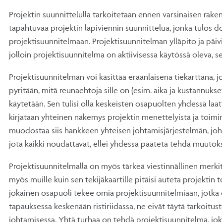
Projektin suunnittelulla tarkoitetaan ennen varsinaisen rak
tapahtuvaa projektin läpiviennin suunnittelua, jonka tulos
projektisuunnitelmaan. Projektisuunnitelman ylläpito ja päiv
jolloin projektisuunnitelma on aktiivisessa käytössä oleva, 
Projektisuunnitelman voi käsittää eräänlaisena tiekarttana, 
pyritään, mitä reunaehtoja sille on (esim. aika ja kustannukse
käytetään. Sen tulisi olla keskeisten osapuolten yhdessä la
kirjataan yhteinen näkemys projektin menettelyistä ja toimin
muodostaa siis hankkeen yhteisen johtamisjärjestelmän, joho
jota kaikki noudattavat, ellei yhdessä päätetä tehdä muutoks
Projektisuunnitelmalla on myös tärkeä viestinnällinen merkit
myös muille kuin sen tekijäkaartille pitäisi auteta projektin t
jokainen osapuoli tekee omia projektisuunnitelmiaan, jotk
tapauksessa keskenään ristiriidassa, ne eivät täytä tarkoit
johtamisessa. Yhtä turhaa on tehdä projektisuunnitelma, jo