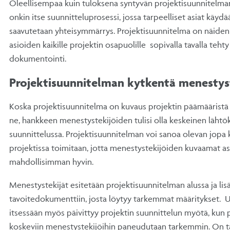
Oleellisempaa kuin tuloksena syntyvän projektisuunnitelman
onkin itse suunnitteluprosessi, jossa tarpeelliset asiat käydää
saavutetaan yhteisymmärrys. Projektisuunnitelma on näiden
asioiden kaikille projektin osapuolille sopivalla tavalla tehty 
dokumentointi.
Projektisuunnitelman kytkentä menestyst
Koska projektisuunnitelma on kuvaus projektin päämääristä j
ne, hankkeen menestystekijöiden tulisi olla keskeinen lähtö
suunnittelussa. Projektisuunnitelman voi sanoa olevan jopa k
projektissa toimitaan, jotta menestystekijöiden kuvaamat as
mahdollisimman hyvin.
Menestystekijät esitetään projektisuunnitelman alussa ja lisä
tavoitedokumenttiin, josta löytyy tarkemmat määritykset. 
itsessään myös päivittyy projektin suunnittelun myötä, kun p
koskeviin menestystekijöihin paneudutaan tarkemmin. On tä