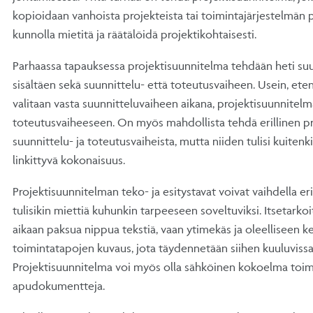
kopioidaan vanhoista projekteista tai toimintajärjestelmän p
kunnolla mietitä ja räätälöidä projektikohtaisesti.
Parhaassa tapauksessa projektisuunnitelma tehdään heti suu
sisältäen sekä suunnittelu- että toteutusvaiheen. Usein, eten
valitaan vasta suunnitteluvaiheen aikana, projektisuunnitelm
toteutusvaiheeseen. On myös mahdollista tehdä erillinen p
suunnittelu- ja toteutusvaiheista, mutta niiden tulisi kuiten
linkittyvä kokonaisuus.
Projektisuunnitelman teko- ja esitystavat voivat vaihdella eri
tulisikin miettiä kuhunkin tarpeeseen soveltuviksi. Itsetarko
aikaan paksua nippua tekstiä, vaan ytimekäs ja oleelliseen ke
toimintatapojen kuvaus, jota täydennetään siihen kuuluvissa l
Projektisuunnitelma voi myös olla sähköinen kokoelma toimi
apudokumentteja.