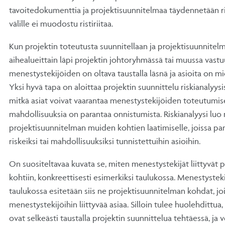
tavoitedokumenttia ja projektisuunnitelmaa täydennetään ri
välille ei muodostu ristiriitaa.
Kun projektin toteutusta suunnitellaan ja projektisuunnitel
aihealueittain läpi projektin johtoryhmässä tai muussa vast
menestystekijöiden on oltava taustalla läsnä ja asioita on mie
Yksi hyvä tapa on aloittaa projektin suunnittelu riskianalyysi
mitkä asiat voivat vaarantaa menestystekijöiden toteutumisen
mahdollisuuksia on parantaa onnistumista. Riskianalyysi lu
projektisuunnitelman muiden kohtien laatimiselle, joissa pa
riskeiksi tai mahdollisuuksiksi tunnistettuihin asioihin.
On suositeltavaa kuvata se, miten menestystekijät liittyvät 
kohtiin, konkreettisesti esimerkiksi taulukossa. Menestysteki
taulukossa esitetään siis ne projektisuunnitelman kohdat, jo
menestystekijöihin liittyvää asiaa. Silloin tulee huolehdittua
ovat selkeästi taustalla projektin suunnittelua tehtäessä, ja