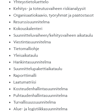
Yhteystietoluettelo
Kehitys- ja toteutusvaiheen riskianalyysit
Organisaatiokaavio, työryhmät ja päätöstasot
Resurssisuunnitelma
Kokouskalenteri
Suunnitteluvaiheen/kehitysvaiheen aikataulu
Viestintäsuunnitelma
Tietomalliohje
Yleisaikataulu
Hankintasuunnitelma
Suunnittelupakettiaikataulu
Raporttimalli
Laatumatriisi
Kosteudenhallintasuunnitelma
Puhtaudenhallintasuunnitelma
Turvallisuussuunnitelma
Alue- ja logistiikkasuunnitelma