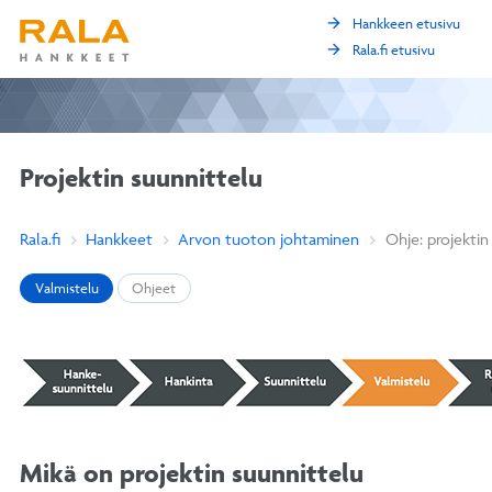
arrow_forward
Hankkeen etusivu
arrow_forward
Rala.fi etusivu
Projektin suunnittelu
Rala.fi
Hankkeet
Arvon tuoton johtaminen
Ohje: projektin
Valmistelu
Ohjeet
Mikä on projektin suunnittelu