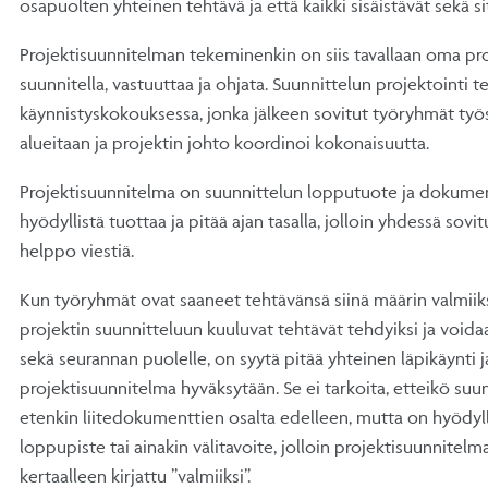
osapuolten yhteinen tehtävä ja että kaikki sisäistävät sekä s
Projektisuunnitelman tekeminenkin on siis tavallaan oma proj
suunnitella, vastuuttaa ja ohjata. Suunnittelun projektointi 
käynnistyskokouksessa, jonka jälkeen sovitut työryhmät työ
alueitaan ja projektin johto koordinoi kokonaisuutta.
Projektisuunnitelma on suunnittelun lopputuote ja dokumen
hyödyllistä tuottaa ja pitää ajan tasalla, jolloin yhdessä sovi
helppo viestiä.
Kun työryhmät ovat saaneet tehtävänsä siinä määrin valmiiks
projektin suunnitteluun kuuluvat tehtävät tehdyiksi ja voida
sekä seurannan puolelle, on syytä pitää yhteinen läpikäynti j
projektisuunnitelma hyväksytään. Se ei tarkoita, etteikö suun
etenkin liitedokumenttien osalta edelleen, mutta on hyödyll
loppupiste tai ainakin välitavoite, jolloin projektisuunnitelm
kertaalleen kirjattu ”valmiiksi”.