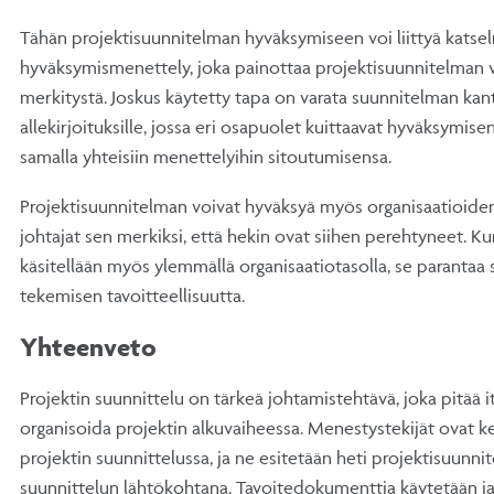
Tähän projektisuunnitelman hyväksymiseen voi liittyä katsel
hyväksymismenettely, joka painottaa projektisuunnitelman 
merkitystä. Joskus käytetty tapa on varata suunnitelman kan
allekirjoituksille, jossa eri osapuolet kuittaavat hyväksymise
samalla yhteisiin menettelyihin sitoutumisensa.
Projektisuunnitelman voivat hyväksyä myös organisaatioid
johtajat sen merkiksi, että hekin ovat siihen perehtyneet. K
käsitellään myös ylemmällä organisaatiotasolla, se parantaa
tekemisen tavoitteellisuutta.
Yhteenveto
Projektin suunnittelu on tärkeä johtamistehtävä, joka pitää i
organisoida projektin alkuvaiheessa. Menestystekijät ovat ke
projektin suunnittelussa, ja ne esitetään heti projektisuunni
suunnittelun lähtökohtana. Tavoitedokumenttia käytetään ja