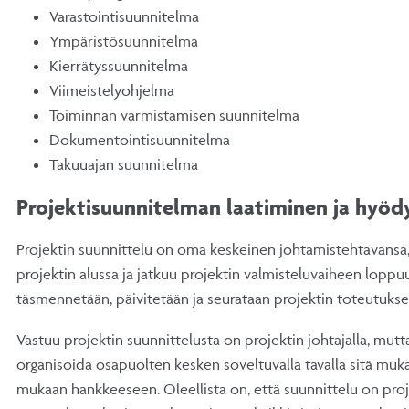
Varastointisuunnitelma
Ympäristösuunnitelma
Kierrätyssuunnitelma
Viimeistelyohjelma
Toiminnan varmistamisen suunnitelma
Dokumentointisuunnitelma
Takuuajan suunnitelma
Projektisuunnitelman laatiminen ja hyö
Projektin suunnittelu on oma keskeinen johtamistehtävänsä,
projektin alussa ja jatkuu projektin valmisteluvaiheen loppuun
täsmennetään, päivitetään ja seurataan projektin toteutukse
Vastuu projektin suunnittelusta on projektin johtajalla, mut
organisoida osapuolten kesken soveltuvalla tavalla sitä mukaa
mukaan hankkeeseen. Oleellista on, että suunnittelu on proj