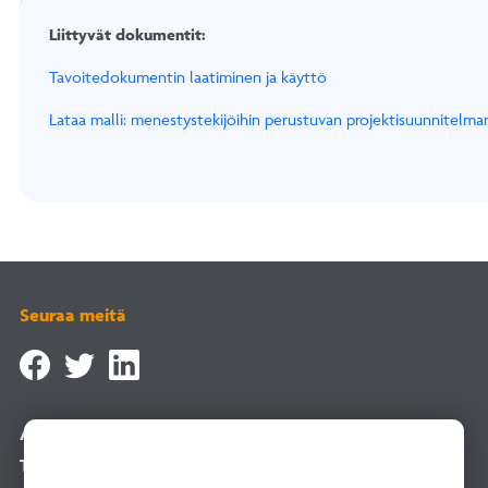
Liittyvät dokumentit:
Tavoitedokumentin laatiminen ja käyttö
Lataa malli: menestystekijöihin perustuvan projektisuunnitelma
Seuraa meitä
Asiointipalvelu
Tilaa uutiskirje
Tämä sivusto käyttää evästeitä