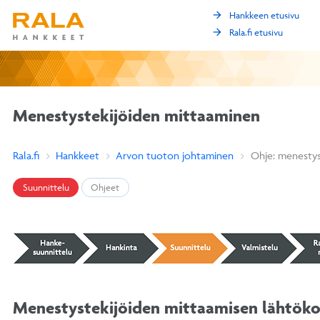
arrow_forward
Hankkeen etusivu
arrow_forward
Rala.fi etusivu
Menestystekijöiden mittaaminen
Rala.fi
Hankkeet
Arvon tuoton johtaminen
Ohje: menestys
Suunnittelu
Ohjeet
Menestystekijöiden mittaamisen lähtök