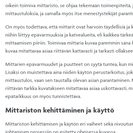
oikein toimiva mittaristo, se ohjaa tekemään toimenpiteitä, 
mittaustuloksia, ja samalla myös itse menestystekijät parant
On myös todettava, että mittarit ovat harvoin täydellisiä ja k
niihin liittyy epävarmuuksia ja katvealueita, eli kaikkea tärk
mittaamisen piiriin. Toimivaa mittaria kuvaa paremmin sana
kuvaa mitattavaa asiaa riittävän kattavasti ja tarkasti ollaks
Mittarien epävarmuudet ja puutteet on syytä tuntea, kun mit
Lisäksi on muistettava aina niiden käytön perustarkoitus, joka
mittaustulos, vaan sen taustalla olevan asian parantaminen. M
riittävän tarkka kuvatakseen mitattavaa asiaa uskottavasti, mu
epätarkkuus on myös tunnistettava.
Mittariston kehittäminen ja käyttö
Mittariston kehittämisen ja käytön eri vaiheet sekä nivout
johtamisen prosessiin on esitetty oheisessa kuvassa.