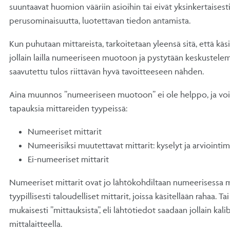
suuntaavat huomion vääriin asioihin tai eivät yksinkertaisesti
perusominaisuutta, luotettavan tiedon antamista.
Kun puhutaan mittareista, tarkoitetaan yleensä sitä, että käs
jollain lailla numeeriseen muotoon ja pystytään keskustelem
saavutettu tulos riittävän hyvä tavoitteeseen nähden.
Aina muunnos ”numeeriseen muotoon” ei ole helppo, ja voida
tapauksia mittareiden tyypeissä:
Numeeriset mittarit
Numeerisiksi muutettavat mittarit: kyselyt ja arviointimi
Ei-numeeriset mittarit
Numeeriset mittarit ovat jo lähtökohdiltaan numeerisessa m
tyypillisesti taloudelliset mittarit, joissa käsitellään rahaa. T
mukaisesti ”mittauksista”, eli lähtötiedot saadaan jollain kali
mittalaitteella.