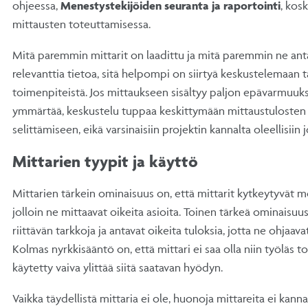
ohjeessa,
Menestystekijöiden seuranta ja raportointi
, kos
mittausten toteuttamisessa.
Mitä paremmin mittarit on laadittu ja mitä paremmin ne ant
relevanttia tietoa, sitä helpompi on siirtyä keskustelemaan ta
toimenpiteistä. Jos mittaukseen sisältyy paljon epävarmuuksi
ymmärtää, keskustelu tuppaa keskittymään mittaustulosten 
selittämiseen, eikä varsinaisiin projektin kannalta oleellisiin
Mittarien tyypit ja käyttö
Mittarien tärkein ominaisuus on, että mittarit kytkeytyvät m
jolloin ne mittaavat oikeita asioita. Toinen tärkeä ominaisuus
riittävän tarkkoja ja antavat oikeita tuloksia, jotta ne ohjaav
Kolmas nyrkkisääntö on, että mittari ei saa olla niin työläs to
käytetty vaiva ylittää siitä saatavan hyödyn.
Vaikka täydellistä mittaria ei ole, huonoja mittareita ei kann