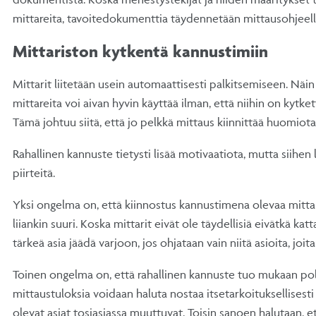
mittareita, tavoitedokumenttia täydennetään mittausohjeella
Mittariston kytkentä kannustimiin
Mittarit liitetään usein automaattisesti palkitsemiseen. Näin ei
mittareita voi aivan hyvin käyttää ilman, että niihin on kytke
Tämä johtuu siitä, että jo pelkkä mittaus kiinnittää huomiot
Rahallinen kannuste tietysti lisää motivaatiota, mutta siihen
piirteitä.
Yksi ongelma on, että kiinnostus kannustimena olevaa mittar
liiankin suuri. Koska mittarit eivät ole täydellisiä eivätkä kat
tärkeä asia jäädä varjoon, jos ohjataan vain niitä asioita, joit
Toinen ongelma on, että rahallinen kannuste tuo mukaan polit
mittaustuloksia voidaan haluta nostaa itsetarkoituksellisesti 
olevat asiat tosiasiassa muuttuvat. Toisin sanoen halutaan, et