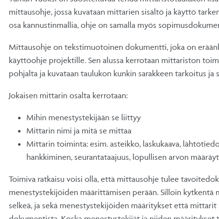
mittausohje, jossa kuvataan mittarien sisältö ja käyttö tarke
osa kannustinmallia, ohje on samalla myös sopimusdokumen
Mittausohje on tekstimuotoinen dokumentti, joka on eräänl
käyttöohje projektille. Sen alussa kerrotaan mittariston toi
pohjalta ja kuvataan taulukon kunkin sarakkeen tarkoitus ja s
Jokaisen mittarin osalta kerrotaan:
Mihin menestystekijään se liittyy
Mittarin nimi ja mitä se mittaa
Mittarin toiminta: esim. asteikko, laskukaava, lähtötiedo
hankkiminen, seurantataajuus, lopullisen arvon määräy
Toimiva ratkaisu voisi olla, että mittausohje tulee tavoitedo
menestystekijöiden määrittämisen perään. Silloin kytkentä 
selkeä, ja sekä menestystekijöiden määritykset että mittarit
dokumentista. Koska menestystekijät ja niiden määritykset