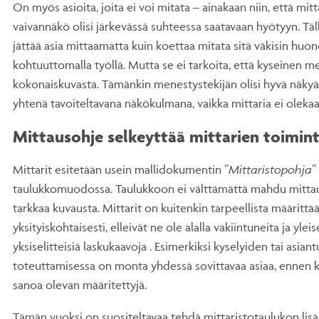
On myös asioita, joita ei voi mitata – ainakaan niin, että mi
vaivannäkö olisi järkevässä suhteessa saatavaan hyötyyn. Tä
jättää asia mittaamatta kuin koettaa mitata sitä väkisin huonol
kohtuuttomalla työllä. Mutta se ei tarkoita, että kyseinen m
kokonaiskuvasta. Tämänkin menestystekijän olisi hyvä näky
yhtenä tavoiteltavana näkökulmana, vaikka mittaria ei olekaa
Mittausohje selkeyttää mittarien toimin
Mittarit esitetään usein mallidokumentin ”
Mittaristopohja
”
taulukkomuodossa. Taulukkoon ei välttämättä mahdu mitta
tarkkaa kuvausta. Mittarit on kuitenkin tarpeellista määrittää
yksityiskohtaisesti, elleivät ne ole alalla vakiintuneita ja yleis
yksiselitteisiä laskukaavoja . Esimerkiksi kyselyiden tai asian
toteuttamisessa on monta yhdessä sovittavaa asiaa, ennen k
sanoa olevan määritettyjä.
Tämän vuoksi on suositeltavaa tehdä mittaristotaulukon lisä