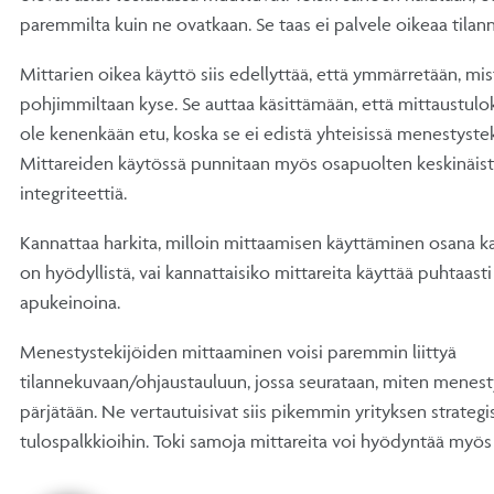
paremmilta kuin ne ovatkaan. Se taas ei palvele oikeaa tilan
Mittarien oikea käyttö siis edellyttää, että ymmärretään, mi
pohjimmiltaan kyse. Se auttaa käsittämään, että mittaustulok
ole kenenkään etu, koska se ei edistä yhteisissä menestystek
Mittareiden käytössä punnitaan myös osapuolten keskinäist
integriteettiä.
Kannattaa harkita, milloin mittaamisen käyttäminen osana k
on hyödyllistä, vai kannattaisiko mittareita käyttää puhtaast
apukeinoina.
Menestystekijöiden mittaaminen voisi paremmin liittyä
tilannekuvaan/ohjaustauluun, jossa seurataan, miten menes
pärjätään. Ne vertautuisivat siis pikemmin yrityksen strategis
tulospalkkioihin. Toki samoja mittareita voi hyödyntää myös e