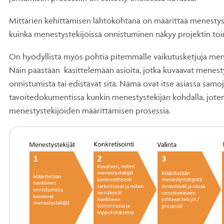
Mittarien kehittämisen lähtökohtana on määrittää menestyste
kuinka menestystekijöissä onnistuminen näkyy projektin toim
On hyödyllistä myös pohtia pitemmälle vaikutusketjuja men
Näin päästään käsittelemään asioita, jotka kuvaavat menest
onnistumista tai edistävät sitä. Nämä ovat itse asiassa samoja 
tavoitedokumentissa kunkin menestystekijän kohdalla, joten
menestystekijöiden määrittämisen prosessia.