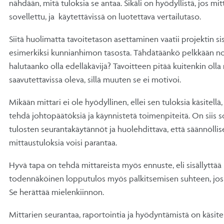
nähdään, mitä tuloksia se antaa. Sikäli on hyödyllistä, jos mi
sovellettu, ja käytettävissä on luotettava vertailutaso.
Siitä huolimatta tavoitetason asettaminen vaatii projektin si
esimerkiksi kunnianhimon tasosta. Tähdätäänkö pelkkään n
halutaanko olla edelläkävijä? Tavoitteen pitää kuitenkin olla r
saavutettavissa oleva, sillä muuten se ei motivoi.
Mikään mittari ei ole hyödyllinen, ellei sen tuloksia käsitellä
tehdä johtopäätöksiä ja käynnistetä toimenpiteitä. On siis s
tulosten seurantakäytännöt ja huolehdittava, että säännöllis
mittaustuloksia voisi parantaa.
Hyvä tapa on tehdä mittareista myös ennuste, eli sisällyttää 
todennäköinen lopputulos myös palkitsemisen suhteen, jos
Se herättää mielenkiinnon.
Mittarien seurantaa, raportointia ja hyödyntämistä on käsi