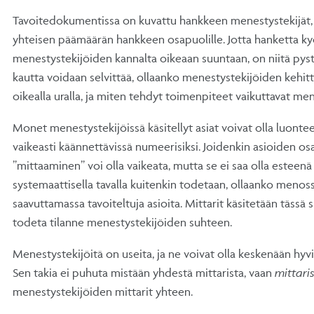
Tavoitedokumentissa on kuvattu hankkeen menestystekijät,
yhteisen päämäärän hankkeen osapuolille. Jotta hanketta k
menestystekijöiden kannalta oikeaan suuntaan, on niitä pyst
kautta voidaan selvittää, ollaanko menestystekijöiden kehit
oikealla uralla, ja miten tehdyt toimenpiteet vaikuttavat me
Monet menestystekijöissä käsitellyt asiat voivat olla luontee
vaikeasti käännettävissä numeerisiksi. Joidenkin asioiden osa
”mittaaminen” voi olla vaikeata, mutta se ei saa olla esteenä si
systemaattisella tavalla kuitenkin todetaan, ollaanko menos
saavuttamassa tavoiteltuja asioita. Mittarit käsitetään tässä si
todeta tilanne menestystekijöiden suhteen.
Menestystekijöitä on useita, ja ne voivat olla keskenään hyvin 
Sen takia ei puhuta mistään yhdestä mittarista, vaan
mittari
menestystekijöiden mittarit yhteen.