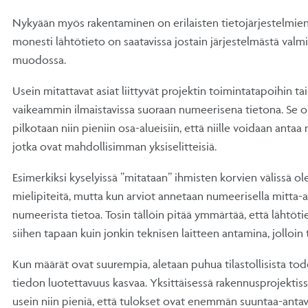
Nykyään myös rakentaminen on erilaisten tietojärjestelmien
monesti lähtötieto on saatavissa jostain järjestelmästä valm
muodossa.
Usein mitattavat asiat liittyvät projektin toimintatapoihin tai
vaikeammin ilmaistavissa suoraan numeerisena tietona. Se on
pilkotaan niin pieniin osa-alueisiin, että niille voidaan antaa
jotka ovat mahdollisimman yksiselitteisiä.
Esimerkiksi kyselyissä ”mitataan” ihmisten korvien välissä ole
mielipiteitä, mutta kun arviot annetaan numeerisella mitta-a
numeerista tietoa. Tosin tällöin pitää ymmärtää, että lähtöti
siihen tapaan kuin jonkin teknisen laitteen antamina, jolloin t
Kun määrät ovat suurempia, aletaan puhua tilastollisista tod
tiedon luotettavuus kasvaa. Yksittäisessä rakennusprojektis
usein niin pieniä, että tulokset ovat enemmän suuntaa-antav