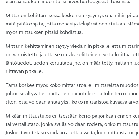
elämäänsä, kun niiden tulisi nivoutua loogisesti toisiinsa.
Mittarien kehittämisessä keskeinen kysymys on: mihin pitää 
mitä pitää ohjata, jotta menestystekijässä onnistutaan. Nämä 
myös mittauksen pitäisi kohdistua.
Mittarin kehittäminen täytyy viedä niin pitkälle, että mitta
on varmistettu ja että se on yksiselitteinen. Se tarkoittaa, e
lähtötiedot, tiedon keruutapa jne. on määritetty, mittarin l
riittävän pitkälle.
Tämä koskee myös koko mittaristoa, eli mittareista muodos
johon sisältyvät eri mittarien painotukset ja tulosten muunn
siten, että voidaan antaa yksi, koko mittaristoa kuvaava arvo
Mikään mittaustulos ei itsessään kerro paljonkaan ennen kui
tai vertailutaso, jonka avulla voidaan todeta, onko mittaust
Joskus tavoitetaso voidaan asettaa vasta, kun mittausta on jo