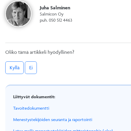
Juha Salminen
Salmicon Oy
puh. 050 512 4463
Oliko tämä artikkeli hyödyllinen?
Kyllä
Ei
Liittyvät dokumentit:
Tavoitedokumentti
Menestystekijöiden seuranta ja raportointi
Lataa malli: menestystekijöiden mittaristopohja (.xlsx)