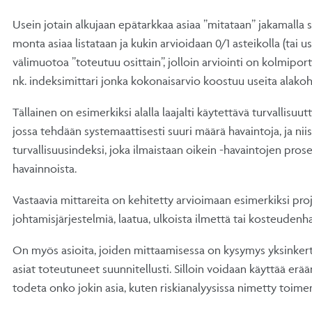
Usein jotain alkujaan epätarkkaa asiaa ”mitataan” jakamalla s
monta asiaa listataan ja kukin arvioidaan 0/1 asteikolla (tai u
välimuotoa ”toteutuu osittain”, jolloin arviointi on kolmipor
nk. indeksimittari jonka kokonaisarvio koostuu useita alako
Tällainen on esimerkiksi alalla laajalti käytettävä turvallisuut
jossa tehdään systemaattisesti suuri määrä havaintoja, ja nii
turvallisuusindeksi, joka ilmaistaan oikein -havaintojen pros
havainnoista.
Vastaavia mittareita on kehitetty arvioimaan esimerkiksi pro
johtamisjärjestelmiä, laatua, ulkoista ilmettä tai kosteudenha
On myös asioita, joiden mittaamisessa on kysymys yksinkertai
asiat toteutuneet suunnitellusti. Silloin voidaan käyttää erään
todeta onko jokin asia, kuten riskianalyysissa nimetty toimen