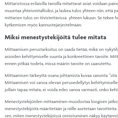
Mittaristossa erilaisilla tavoilla mitattavat asiat voidaan pain
muuntaa yhteismitallisiksi, ja laskea tulos yhteen niin, että 
mittarien tulos on tiivistettävissä yhteen lukuun. Se tekee h
kytkemisen myös kannustejärjestelmään.
Miksi menestystekijöitä tulee mitata
Mittaamisen perustarkoitus on saada tietää, mikä on nykytil
asioiden kehittymiselle suunta ja konkreettinen tavoite. Mi
ennen pitkää todeta, missä määrin tavoite on saavutettu.
Mittaamisen tärkeyttä osana johtamista kuvaa sanonta ”sitä s
Mittaamisen voi sanoa olevan perusedellytys kehittymiselle, 
jollain tapaa mitata, ei voida edes sanoa varmasti, onko keh
Menestystekijöiden mittaaminen muodostaa loogisen jatkon 
menestystekijöitä määritetään ja niille asetetaan tavoitteita.
sen, miten menestystekijöissä onnistuminen näkyy käytännö