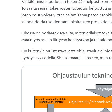
Räätälöinnissä joudutaan tekemään helposti kompr
Toisaalta seurantakierrosten toteutus helpottuu 
joten edut voivat ylittää haitat. Tämä pätee etenki
standardoida useiden samankaltaisten projektien 
Ohessa on periaatekuva siitä, miten erilaiset teknis
avaa myös asiaan liittyvän kehitystyön ja räätälöinn
On kuitenkin muistettava, että ohjaustaulua ei pidä 
hyödyllisyys edellä. Sisältö määrää aina sen, mitä t