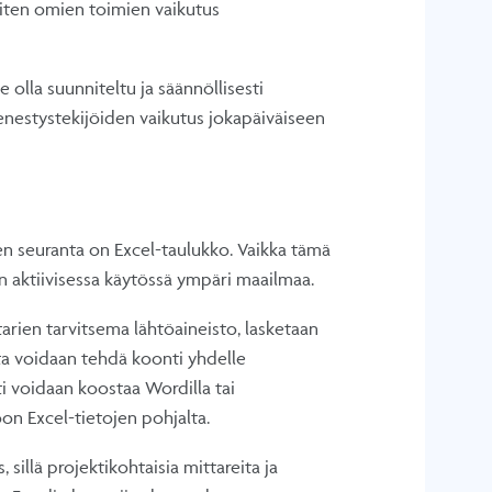
siten omien toimien vaikutus
olla suunniteltu ja säännöllisesti
enestystekijöiden vaikutus jokapäiväiseen
sen seuranta on Excel-taulukko. Vaikka tämä
n aktiivisessa käytössä ympäri maailmaa.
rien tarvitsema lähtöaineisto, lasketaan
ista voidaan tehdä koonti yhdelle
ti voidaan koostaa Wordilla tai
on Excel-tietojen pohjalta.
illä projektikohtaisia mittareita ja