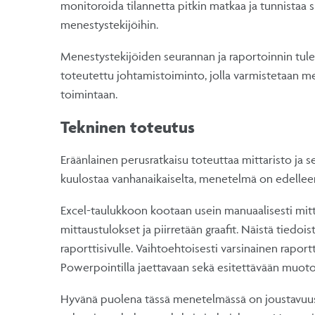
monitoroida tilannetta pitkin matkaa ja tunnistaa 
menestystekijöihin.
Menestystekijöiden seurannan ja raportoinnin tulee 
toteutettu johtamistoiminto, jolla varmistetaan m
toimintaan.
Tekninen toteutus
Eräänlainen perusratkaisu toteuttaa mittaristo ja 
kuulostaa vanhanaikaiselta, menetelmä on edellee
Excel-taulukkoon kootaan usein manuaalisesti mitta
mittaustulokset ja piirretään graafit. Näistä tiedo
raporttisivulle. Vaihtoehtoisesti varsinainen raport
Powerpointilla jaettavaan sekä esitettävään muoto
Hyvänä puolena tässä menetelmässä on joustavuus, s