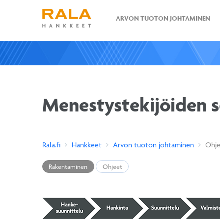
ARVON TUOTON JOHTAMINEN
Menestystekijöiden se
Rala.fi
Hankkeet
Arvon tuoton johtaminen
Ohje
Rakentaminen
Ohjeet