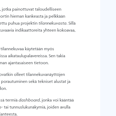
 jotka painottuvat taloudelliseen
aportin hieman kankeasta ja pelkkään
lettu puhua projektin
tilannekuvasta
. Sillä
 kuvaavia indikaattoreita yhteen kokoavaa,
a, tilannekuvaa käytetään myös
issa aikataulupalavereissa. Sen takia
man ajantasaiseen tietoon.
ovatkin olleet tilannekuvanäyttöjen
hin porautuminen sekä tekniset alustat ja
don.
ssä termiä
dashboard
, jonka voi kääntää
sto- tai tunnuslukunäkymiä, joiden avulla
lanteesta.