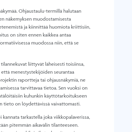
anäkymää. Ohjaustaulu-termillä halutaan
teisen näkemyksen muodostamisesta
enemistä ja kiinnittää huomiota kriittisiin,
oitus on siten ennen kaikkea antaa
nformatiivisessa muodossa niin, että se
tilannekuvat liittyvät läheisesti toisiinsa,
si että menestystekijöiden seurantaa
projektin raportteja tai ohjausnäkymiä, ne
tamisessa tarvittavaa tietoa. Sen vuoksi on
ätälöitäisiin kuhunkin käyttötarkoitukseen
en tieto on löydettävissä vaivattomasti.
 kannata tarkastella joka viikkopalaverissa,
tytään pitemmän aikavälin tilanteeseen.