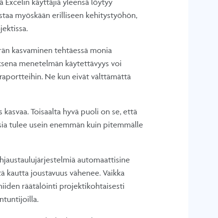
 Excelin käyttäjiä yleensä löytyy
nostaa myöskään erilliseen kehitystyöhön,
jektissa.
än kasvaminen tehtäessä monia
uksena menetelmän käytettävyys voi
 raportteihin. Ne kun eivät välttämättä
asvaa. Toisaalta hyvä puoli on se, että
sia tulee usein enemmän kuin pitemmälle
hjaustaulujärjestelmiä automaattisine
tä kautta joustavuus vähenee. Vaikka
niiden räätälöinti projektikohtaisesti
ntuntijoilla.