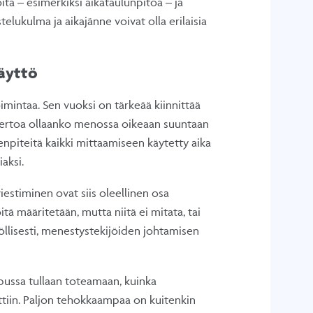
ita – esimerkiksi aikataulunpitoa – ja
telukulma ja aikajänne voivat olla erilaisia
käyttö
oimintaa. Sen vuoksi on tärkeää kiinnittää
, kertoa ollaanko menossa oikeaan suuntaan
npiteitä kaikki mittaamiseen käytetty aika
iaksi.
viestiminen ovat siis oleellinen osa
ä määritetään, mutta niitä ei mitata, tai
nöllisesti, menestystekijöiden johtamisen
lopussa tullaan toteamaan, kuinka
uttiin. Paljon tehokkaampaa on kuitenkin