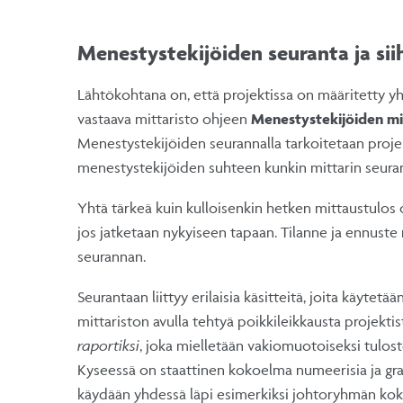
Menestystekijöiden seuranta ja siih
Lähtökohtana on, että projektissa on määritetty yht
vastaava mittaristo ohjeen
Menestystekijöiden m
Menestystekijöiden seurannalla tarkoitetaan proje
menestystekijöiden suhteen kunkin mittarin seuran
Yhtä tärkeä kuin kulloisenkin hetken mittaustulos on
jos jatketaan nykyiseen tapaan. Tilanne ja ennus
seurannan.
Seurantaan liittyy erilaisia käsitteitä, joita käytetää
mittariston avulla tehtyä poikkileikkausta projektis
raportiksi
, joka mielletään vakiomuotoiseksi tulost
Kyseessä on staattinen kokoelma numeerisia ja graafis
käydään yhdessä läpi esimerkiksi johtoryhmän koko