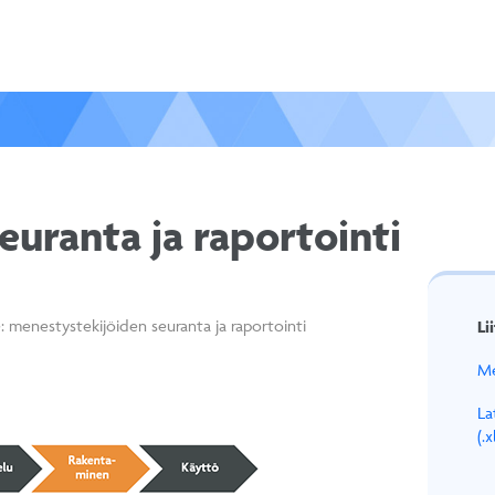
uranta ja raportointi
: menestystekijöiden seuranta ja raportointi
Li
Me
La
(.x