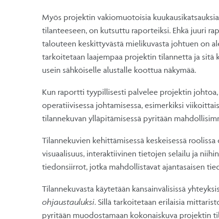
Myös projektin vakiomuotoisia kuukausikatsauksia,
tilanteeseen, on kutsuttu raporteiksi. Ehkä juuri r
talouteen keskittyvästä mielikuvasta johtuen on a
tarkoitetaan laajempaa projektin tilannetta ja sitä
usein sähköiselle alustalle koottua näkymää.
Kun raportti tyypillisesti palvelee projektin johto
operatiivisessa johtamisessa, esimerkiksi viikoittais
tilannekuvan ylläpitämisessä pyritään mahdollisim
Tilannekuvien kehittämisessä keskeisessä roolissa 
visuaalisuus, interaktiivinen tietojen selailu ja nii
tiedonsiirrot, jotka mahdollistavat ajantasaisen tie
Tilannekuvasta käytetään kansainvälisissä yhteyksi
ohjaustauluksi
. Sillä tarkoitetaan erilaisia mittari
pyritään muodostamaan kokonaiskuva projektin ti