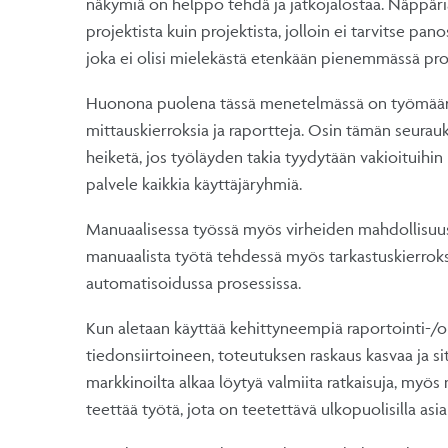
näkymiä on helppo tehdä ja jatkojalostaa. Näppäriä
projektista kuin projektista, jolloin ei tarvitse pa
joka ei olisi mielekästä etenkään pienemmässä pro
Huonona puolena tässä menetelmässä on työmäär
mittauskierroksia ja raportteja. Osin tämän seura
heiketä, jos työläyden takia tyydytään vakioituihin
palvele kaikkia käyttäjäryhmiä.
Manuaalisessa työssä myös virheiden mahdollisuus k
manuaalista työtä tehdessä myös tarkastuskierrok
automatisoidussa prosessissa.
Kun aletaan käyttää kehittyneempiä raportointi-/o
tiedonsiirtoineen, toteutuksen raskaus kasvaa ja si
markkinoilta alkaa löytyä valmiita ratkaisuja, myös 
teettää työtä, jota on teetettävä ulkopuolisilla asia