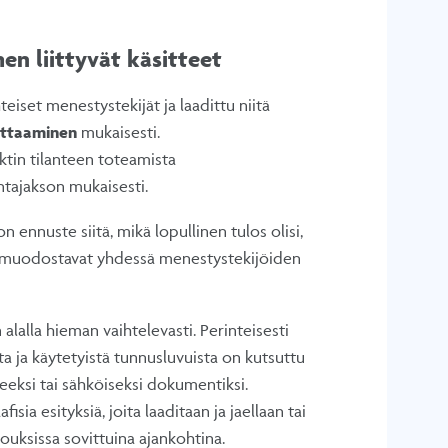
en liittyvät käsitteet
eiset menestystekijät ja laadittu niitä
ittaaminen
mukaisesti.
ktin tilanteen toteamista
tajakson mukaisesti.
 ennuste siitä, mikä lopullinen tulos olisi,
te muodostavat yhdessä menestystekijöiden
n alalla hieman vaihtelevasti. Perinteisesti
ta ja käytetyistä tunnusluvuista on kutsuttu
eeksi tai sähköiseksi dokumentiksi.
ia esityksiä, joita laaditaan ja jaellaan tai
uksissa sovittuina ajankohtina.