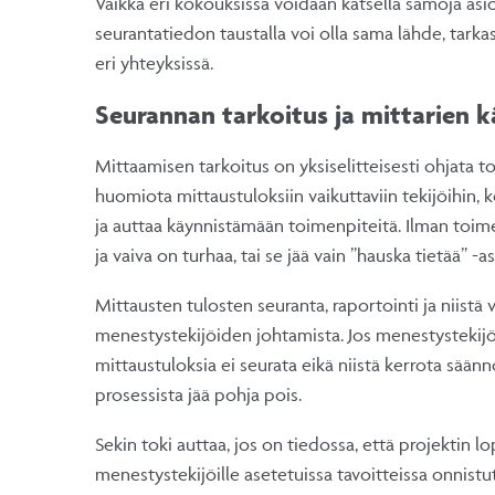
Vaikka eri kokouksissa voidaan katsella samoja asio
seurantatiedon taustalla voi olla sama lähde, tarkas
eri yhteyksissä.
Seurannan tarkoitus ja mittarien 
Mittaamisen tarkoitus on yksiselitteisesti ohjata t
huomiota mittaustuloksiin vaikuttaviin tekijöihin
ja auttaa käynnistämään toimenpiteitä. Ilman toime
ja vaiva on turhaa, tai se jää vain ”hauska tietää” -as
Mittausten tulosten seuranta, raportointi ja niistä 
menestystekijöiden johtamista. Jos menestystekijöit
mittaustuloksia ei seurata eikä niistä kerrota sään
prosessista jää pohja pois.
Sekin toki auttaa, jos on tiedossa, että projektin 
menestystekijöille asetetuissa tavoitteissa onnist