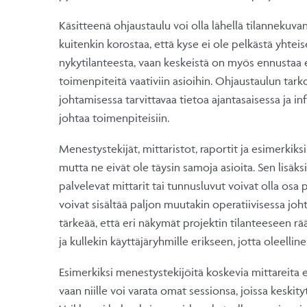
Käsitteenä ohjaustaulu voi olla lähellä tilannekuv
kuitenkin korostaa, että kyse ei ole pelkästä yh
nykytilanteesta, vaan keskeistä on myös ennustaa et
toimenpiteitä vaativiin asioihin. Ohjaustaulun tark
johtamisessa tarvittavaa tietoa ajantasaisessa ja i
johtaa toimenpiteisiin.
Menestystekijät, mittaristot, raportit ja esimerkiksi 
mutta ne eivät ole täysin samoja asioita. Sen lisäk
palvelevat mittarit tai tunnusluvut voivat olla osa 
voivat sisältää paljon muutakin operatiivisessa joh
tärkeää, että eri näkymät projektin tilanteeseen rä
ja kullekin käyttäjäryhmille erikseen, jotta oleellin
Esimerkiksi menestystekijöitä koskevia mittareita ei
vaan niille voi varata omat sessionsa, joissa keski