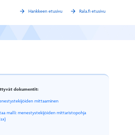
arrow_forward
arrow_forward
Hankkeen etusivu
Rala.fi etusivu
ittyvät dokumentit:
nestystekijöiden mittaaminen
taa malli: menestystekijöiden mittaristopohja
lsx)