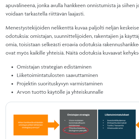
apuvälineenä, jonka avulla hankkeen onnistumista ja siihen jo
voidaan tarkastella riittävän laajasti.
Menestystekijöiden nelikenttä kuvaa paljolti neljän keskei
odotuksia: omistajan, suunnittelijoiden, rakentajien ja käyttäj
omia, toisistaan selkeästi eroavia odotuksia rakennushankkee
ovat myös kaikille yhteisiä. Näitä odotuksia kuvaavat kehyk
Omistajan strategian edistäminen
Liiketoimintatulosten saavuttaminen
Projektin suorituskyvyn varmistaminen
Arvon tuotto käytölle ja yhteiskunnalle