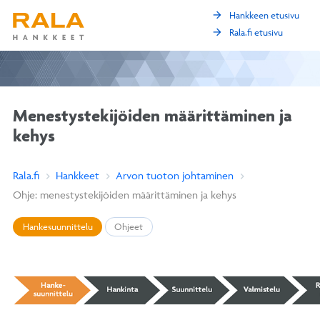
arrow_forward
Hankkeen etusivu
arrow_forward
Rala.fi etusivu
Menestystekijöiden määrittäminen ja
kehys
Rala.fi
Hankkeet
Arvon tuoton johtaminen
Ohje: menestystekijöiden määrittäminen ja kehys
Hankesuunnittelu
Ohjeet