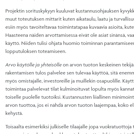
Projektin sorituskykyyn kuuluvat kustannusohjauksen kyvyk
muut toteutuksen mittarit kuten aikataulu, laatu ja turvallis
esiin myös tavoiteltavaa toimintatapaa kuvaavia asioita, kut
Haasteena näiden arvottamisessa eivät ole asiat sinänsä, va
käyttö. Niiden tulisi ohjata huomio toiminnan parantamisee
lopputuloksen toteamiseen.
Arvo käytölle ja yhteisölle
on arvon tuoton keskeinen tekij
rakentamisen tulos palvelee sen tulevaa käyttöä, sitä enem
myös omistajalle, investoreille ja muillekin osapuolille. Käytt
toimintaa palvelevat tilat kulminoituvat lopulta myös kann
toiselle puolelle tuotoiksi. Kustannusten liiallinen minimoint
arvon tuottoa, jos ei nähdä arvon tuoton laajempaa, koko e
kehystä.
Toisaalta esimerkiksi julkiselle tilaajalle jopa vuokratuottoja