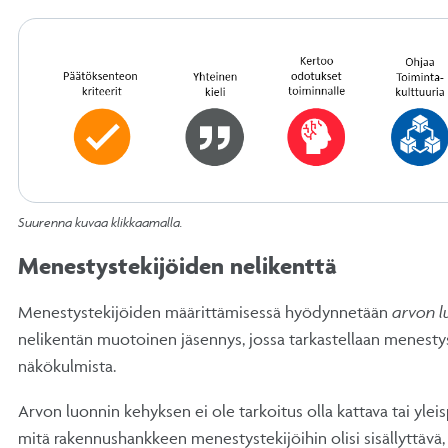
Suurenna kuvaa klikkaamalla.
Menestystekijöiden nelikenttä
Menestystekijöiden määrittämisessä hyödynnetään
arvon l
nelikentän muotoinen jäsennys, jossa tarkastellaan menestys
näkökulmista.
Arvon luonnin kehyksen ei ole tarkoitus olla kattava tai yleis
mitä rakennushankkeen menestystekijöihin olisi sisällyttävä,