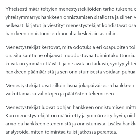
Yhteisesti määriteltyjen menestystekijöiden tarkoituksena
yhteisymmärrys hankkeen onnistumisen sisällöstä ja siihen vai
Selkeästi kirjatut ja viestityt menestystekijät kohdistavat 
hankkeen onnistumisen kannalta keskeisiin asioihin.
Menestystekijät kertovat, mitä odotuksia eri osapuolten to
on. Sitä kautta ne ohjaavat muodostuvaa toimintakulttuuria
kuvataan ymmärrettävästi ja ne avataan tarkasti, syntyy yhtein
hankkeen päämääristä ja sen onnistumisesta voidaan puhua y
Menestystekijät ovat silloin läsnä jokapäiväisessä hankkeen
vaikuttamassa valintojen ja päätösten tekemiseen.
Menestystekijät luovat pohjan hankkeen onnistumisen mittaam
Kun menestystekijät on määritetty ja ymmärretty hyvin, niid
arvioida hankkeen etenemistä ja onnistumista. Lisäksi hank
analysoida, miten toimintaa tulisi jatkossa parantaa.