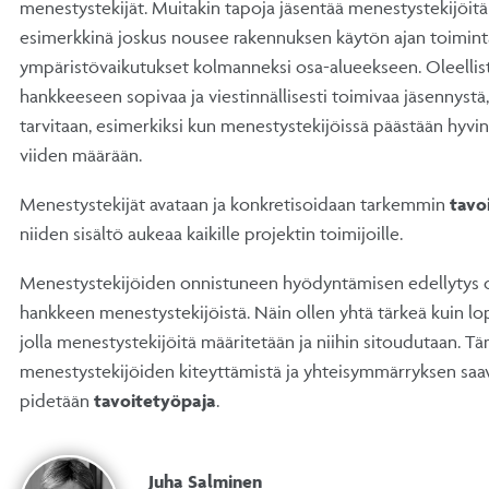
menestystekijät. Muitakin tapoja jäsentää menestystekijöitä 
esimerkkinä joskus nousee rakennuksen käytön ajan toiminta
ympäristövaikutukset kolmanneksi osa-alueekseen. Oleellis
hankkeeseen sopivaa ja viestinnällisesti toimivaa jäsennystä, 
tarvitaan, esimerkiksi kun menestystekijöissä päästään hyvin
viiden määrään.
Menestystekijät avataan ja konkretisoidaan tarkemmin
tavo
niiden sisältö aukeaa kaikille projektin toimijoille.
Menestystekijöiden onnistuneen hyödyntämisen edellytys 
hankkeen menestystekijöistä. Näin ollen yhtä tärkeä kuin lo
jolla menestystekijöitä määritetään ja niihin sitoudutaan. T
menestystekijöiden kiteyttämistä ja yhteisymmärryksen saa
pidetään
tavoitetyöpaja
.
Juha Salminen