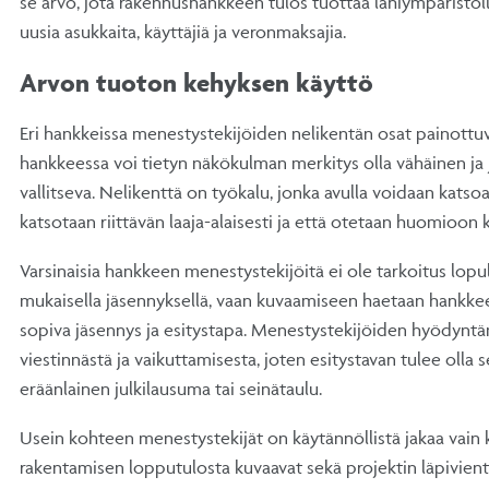
se arvo, jota rakennushankkeen tulos tuottaa lähiympäristöl
uusia asukkaita, käyttäjiä ja veronmaksajia.
Arvon tuoton kehyksen käyttö
Eri hankkeissa menestystekijöiden nelikentän osat painottuva
hankkeessa voi tietyn näkökulman merkitys olla vähäinen ja 
vallitseva. Nelikenttä on työkalu, jonka avulla voidaan katso
katsotaan riittävän laaja-alaisesti ja että otetaan huomioon
Varsinaisia hankkeen menestystekijöitä ei ole tarkoitus lop
mukaisella jäsennyksellä, vaan kuvaamiseen haetaan hankkee
sopiva jäsennys ja esitystapa. Menestystekijöiden hyödynt
viestinnästä ja vaikuttamisesta, joten esitystavan tulee olla s
eräänlainen julkilausuma tai seinätaulu.
Usein kohteen menestystekijät on käytännöllistä jakaa vain 
rakentamisen lopputulosta kuvaavat sekä projektin läpivient