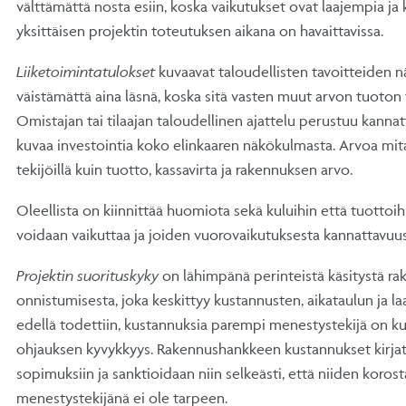
välttämättä nosta esiin, koska vaikutukset ovat laajempia j
yksittäisen projektin toteutuksen aikana on havaittavissa.
Liiketoimintatulokset
kuvaavat taloudellisten tavoitteiden 
väistämättä aina läsnä, koska sitä vasten muut arvon tuoton t
Omistajan tai tilaajan taloudellinen ajattelu perustuu kanna
kuvaa investointia koko elinkaaren näkökulmasta. Arvoa mitata
tekijöillä kuin tuotto, kassavirta ja rakennuksen arvo.
Oleellista on kiinnittää huomiota sekä kuluihin että tuottoi
voidaan vaikuttaa ja joiden vuorovaikutuksesta kannattavu
Projektin suorituskyky
on lähimpänä perinteistä käsitystä 
onnistumisesta, joka keskittyy kustannusten, aikataulun ja l
edellä todettiin, kustannuksia parempi menestystekijä on k
ohjauksen kyvykkyys. Rakennushankkeen kustannukset kirja
sopimuksiin ja sanktioidaan niin selkeästi, että niiden kor
menestystekijänä ei ole tarpeen.