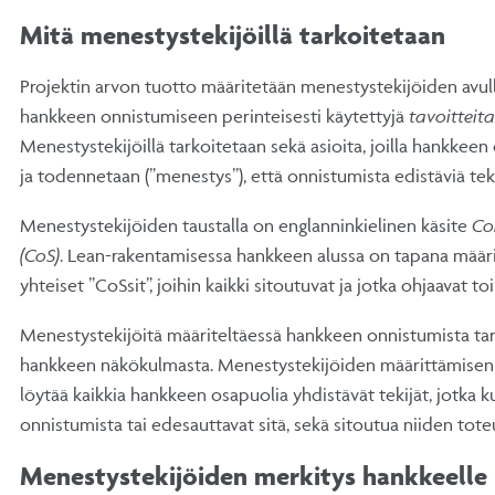
Mitä menestystekijöillä tarkoitetaan
Projektin arvon tuotto määritetään menestystekijöiden avul
hankkeen onnistumiseen perinteisesti käytettyjä
tavoitteit
Menestystekijöillä tarkoitetaan sekä asioita, joilla hankkee
ja todennetaan (”menestys”), että onnistumista edistäviä tekijö
Menestystekijöiden taustalla on englanninkielinen käsite
Co
(CoS)
. Lean-rakentamisessa hankkeen alussa on tapana määrit
yhteiset ”CoSsit”, joihin kaikki sitoutuvat ja jotka ohjaavat to
Menestystekijöitä määriteltäessä hankkeen onnistumista ta
hankkeen näkökulmasta. Menestystekijöiden määrittämisen
löytää kaikkia hankkeen osapuolia yhdistävät tekijät, jotka
onnistumista tai edesauttavat sitä, sekä sitoutua niiden tot
Menestystekijöiden merkitys hankkeelle