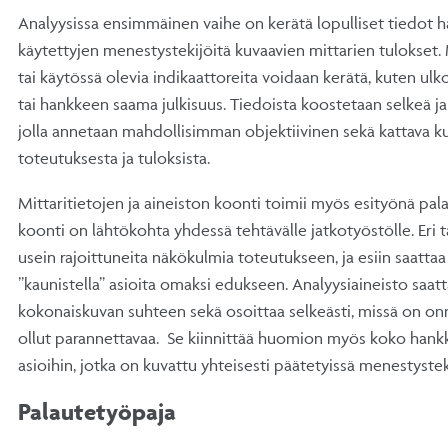
Analyysissa ensimmäinen vaihe on kerätä lopulliset tiedot h
käytettyjen menestystekijöitä kuvaavien mittarien tulokset.
tai käytössä olevia indikaattoreita voidaan kerätä, kuten ulk
tai hankkeen saama julkisuus. Tiedoista koostetaan selkeä ja
jolla annetaan mahdollisimman objektiivinen sekä kattava 
toteutuksesta ja tuloksista.
Mittaritietojen ja aineiston koonti toimii myös esityönä pala
koonti on lähtökohta yhdessä tehtävälle jatkotyöstölle. Eri ta
usein rajoittuneita näkökulmia toteutukseen, ja esiin saatta
”kaunistella” asioita omaksi edukseen. Analyysiaineisto saatta
kokonaiskuvan suhteen sekä osoittaa selkeästi, missä on onni
ollut parannettavaa. Se kiinnittää huomion myös koko hankke
asioihin, jotka on kuvattu yhteisesti päätetyissä menestystek
Palautetyöpaja