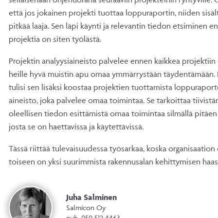
että jos jokainen projekti tuottaa loppuraportin, niiden sis
pitkää laaja. Sen läpi käynti ja relevantin tiedon etsiminen e
projektia on siten työlästä.
Projektin analyysiaineisto palvelee ennen kaikkea projektiin o
heille hyvä muistin apu omaa ymmärrystään täydentämään. 
tulisi sen lisäksi koostaa projektien tuottamista loppuraport
aineisto, joka palvelee omaa toimintaa. Se tarkoittaa tiivistäm
oleellisen tiedon esittämistä omaa toimintaa silmällä pitäe
josta se on haettavissa ja käytettävissä.
Tässä riittää tulevaisuudessa työsarkaa, koska organisaatio
toiseen on yksi suurimmista rakennusalan kehittymisen haas
Juha Salminen
Salmicon Oy
puh. 050 512 4463