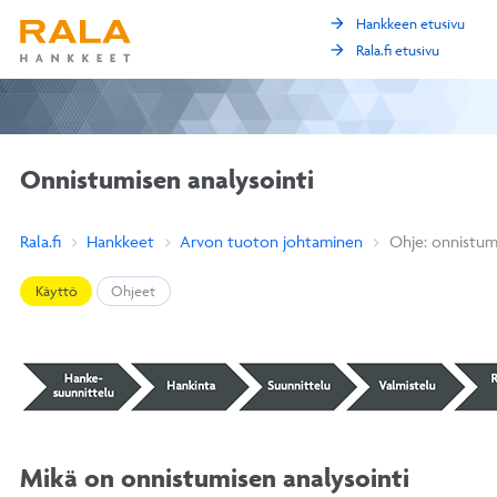
arrow_forward
Hankkeen etusivu
arrow_forward
Rala.fi etusivu
Onnistumisen analysointi
Rala.fi
Hankkeet
Arvon tuoton johtaminen
Ohje: onnistum
Käyttö
Ohjeet
Mikä on onnistumisen analysointi