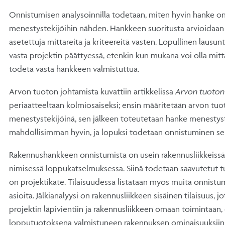
Onnistumisen analysoinnilla todetaan, miten hyvin hanke o
menestystekijöihin nähden. Hankkeen suoritusta arvioidaan
asetettuja mittareita ja kriteereitä vasten. Lopullinen lausu
vasta projektin päättyessä, etenkin kun mukana voi olla mitt
todeta vasta hankkeen valmistuttua.
Arvon tuoton johtamista kuvattiin artikkelissa
Arvon tuoton
periaatteeltaan kolmiosaiseksi; ensin määritetään arvon tuo
menestystekijöinä, sen jälkeen toteutetaan hanke menestys
mahdollisimman hyvin, ja lopuksi todetaan onnistuminen sek
Rakennushankkeen onnistumista on usein rakennusliikkeissä
nimisessä loppukatselmuksessa. Siinä todetaan saavutetut tul
on projektikate. Tilaisuudessa listataan myös muita onnistum
asioita. Jälkianalyysi on rakennusliikkeen sisäinen tilaisuus, j
projektin läpivientiin ja rakennusliikkeen omaan toimintaan, 
lopputuotoksena valmistuneen rakennuksen ominaisuuksiin