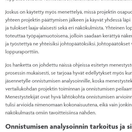
Joskus on käytetty myös menettelyä, missä projektin osapu
yhteen projektin päättymisen jälkeen ja käyvät yhdessä läpi
ja tulokset laaja-alaisesti sekä eri näkökulmista. Yhteinen
toteuttaa työpajamuotoisena, jolloin saadaan kerättyä näke
ja työstettyä ne yhteisiksi johtopäätöksiksi. Johtopäätökse
loppuraporttiin.
Jos hanketta on johdettu näissä ohjeissa esitetyn menestys
prosessin mukaisesti, se tarjoaa hyvät edellytykset myös kunn
jäsennetylle onnistumisen analysoinnille, koska menestysteki
vertailukohdan projektin toiminnan ja onnistumisen peilaamis
Menestystekijät ovat hyvä lähtökohta onnistumisen arvioinn
tulisi arvioida nimenomaan kokonaisuutena, eikä vain jonki
näkökulmasta omiin tavoitteisiinsa nähden.
Onnistumisen analysoinnin tarkoitus ja si