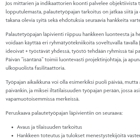
Jos mittarien ja indikaattorien koonti palvelee objektiivista
lopputulemasta, palautetyöpajan tarkoitus on jatkaa siitä ja
takana olevia syitä sekä ehdotuksia seuraavia hankkeita vart
Palautetyöpajan läpivienti riippuu hankkeen luonteesta ja he
voidaan käyttää eri ryhmätyötekniikoita soveltuvalla tavalla (k
ideoivat + työstävät yhdessä, työstö tehdään ryhmissä tai pa
Päivän ”isäntänä” toimii luontevasti projektinjohtaja, ja apu
ulkopuolista fasilitaattoria.
Työpajan aikaikkuna voi olla esimerkiksi puoli päivää, mutta 
päivänkin, ja miksei iltatilaisuuden työpajan perään, jossa as
vapamuotoisemmissa merkeissä.
Peruskaava palautetyöpajan läpivientiin on seuraava:
Avaus ja tilaisuuden tarkoitus
Hankkeen toteutus ja tulokset menestystekijöitä vasten