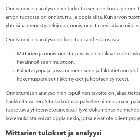
Onnistumisen analysoinnin tarkoituksena on koota yhteen tie
arvon tuotossa on onnistuttu, ja oppia siitä. Kun arvon tuot
yhteisinä menestystekijöinä, onnistumista arvioidaan niitä v
Onnistumisen analysointi koostuu kahdesta osasta:
Mittarien ja onnistumista kuvaavien indikaattorien lask
havainnolliseen muotoon.
Palautetyöpaja, jossa numeeriseen ja faktatietoon yhd
kokemusperäiset näkemykset ja kootaan synteesi.
Onnistumisen analysoinnin lopullinen tavoite on jakaa tietoa
hankkeita varten. Sitä tarkoitusta palvelee nimenomaan palau
tuotettava yhteenvetoaineisto. Hyvä dokumentointi mahdoll
kokemuksista voivat oppia nekin, jotka eivät ole olleet projek
Mittarien tulokset ja analyysi