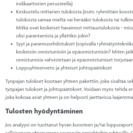
indikaattorien perusteella)
Keskustelu mittarien tuloksista (esim. ryhmittäin koost
tuloksista samaa mieltä vai herääkö tuloksista tai tulk
Mitkä ovat keskeiset havainnot mittaustuloksista - miss
olisi parantamista ja yllättikö jokin?
Syyt ja parannusehdotukset (sopivalla ryhmätyötekniikall
keskeisiin onnistumisiin ja epäonnistumisiin? Miten jatko
onnistumisia vahvistetaan ja epäonnistumiset torjutaa
Loppuyhteenveto ja yhteiset johtopäätökset
Työpajan tulokset kootaan yhteen pakettiin, joka sisältää se
työpajan tulokset ja johtopäätökset. Voidaan myös tehdä eri
joka kokoaa asiat yhteen ja on helposti jaettavissa laajemmal
Tulosten hyödyntäminen
Jos analyysi on tuottanut hyvän koosteen ja/tai loppuraporti
sellaisenaan ohjenuorana seuraaviin projekteihin ryhtyville. 